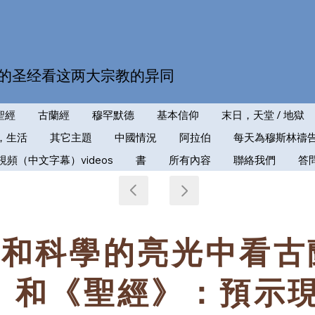
的圣经看这两大宗教的异同
聖經
古蘭經
穆罕默德
基本信仰
末日，天堂 / 地獄
，生活
其它主題
中國情況
阿拉伯
每天為穆斯林禱
視頻（中文字幕）videos
書
所有內容
聯絡我們
答
史和科學的亮光中看古
》和《聖經》：預示