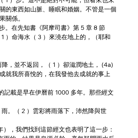
關的東西如山脈、睡眠和婚姻。不管是一個
果關係。
在先知書《阿摩司書》第 5 章 8 節
1 ）命海水（ 3 ）來澆在地上的，（耶和
並不返回，（ 1 ）卻滋潤地土， (4a) 
成就我所喜悅的，在我發他去成就的事上
的記載是早在伊曆前 1000 多年。那些經文
）雨。（ 2 ）雲彩將雨落下，沛然降與世
0 多年），我們找到這節經文也表明了這一步：