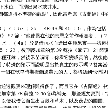
充地下水位，而湧出泉水或井水。
圈都還持不準確的觀點”，因此當考慮《古蘭經》中
 48 ； 7 ： 57 ； 25 ： 48-49 和 45 ： 5 
》 57 節：“他使風在他的慈恩之前作報喜者，（
雨水，（ 4a ）於是借雨水而造出各種果實——我
9 ； 15 ： 22 ，後期麥加章的第 39 蘇拉《隊伍》
各種莊稼，然後禾苗凋零，你看它變成黃的，然後他
了特殊的預示而證明是出於真主的啟示嗎？答案當然
 ）步。每一個在乾旱時期接觸過農民的人，都將聽到他
這點通過觀察來理解難得多了，而且它在《古蘭經》
第 78 蘇拉 12-16 節為補充，那些經文寫到：
以便我借它而生出百穀和草木，以及茂密的園圃。
一盞明燈”，接下來就是降雨，於是表明了丟掉的第（