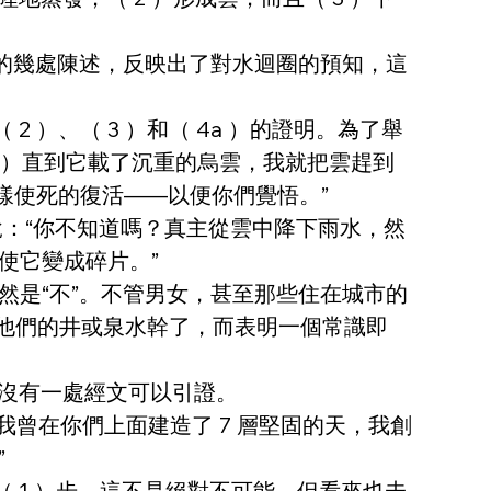
的幾處陳述，反映出了對水迴圈的預知，這
，作為包括（ 2 ）、（ 3 ）和（ 4a ）的證明。為了舉
 2 ）直到它載了沉重的烏雲，我就把雲趕到
這樣使死的復活——以便你們覺悟。”
 21 節說：“你不知道嗎？真主從雲中降下雨水，然
使它變成碎片。”
是“不”。不管男女，甚至那些住在城市的
們說他們的井或泉水幹了，而表明一個常識即
中沒有一處經文可以引證。
“我曾在你們上面建造了 7 層堅固的天，我創
”
 1 ）步。這不是絕對不可能，但看來也未