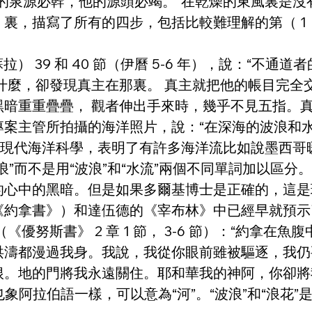
的泉源必幹，他的源頭必竭。”在乾燥的東風裏是沒
裏，描寫了所有的四步，包括比較難理解的第（ 1 
 蘇拉） 39 和 40 節（伊曆 5-6 年），說：“
什麼，卻發現真主在那裏。 真主就把他的帳目完全
暗重重疊疊， 觀者伸出手來時，幾乎不見五指。真
案主管所拍攝的海洋照片，說：“在深海的波浪和水
了現代海洋科學，表明了有許多海洋流比如說墨西哥
”而不是用“波浪”和“水流”兩個不同單詞加以區
的心中的黑暗。但是如果多爾基博士是正確的，這是
《約拿書》）和達伍德的《宰布林》中已經早就預示
《優努斯書》 2 章 1 節， 3-6 節）：“約拿
洪濤都漫過我身。我說，我從你眼前雖被驅逐，我仍
根。地的門將我永遠關住。耶和華我的神阿，你卻將
，他也象阿拉伯語一樣，可以意為“河”。“波浪”和“浪