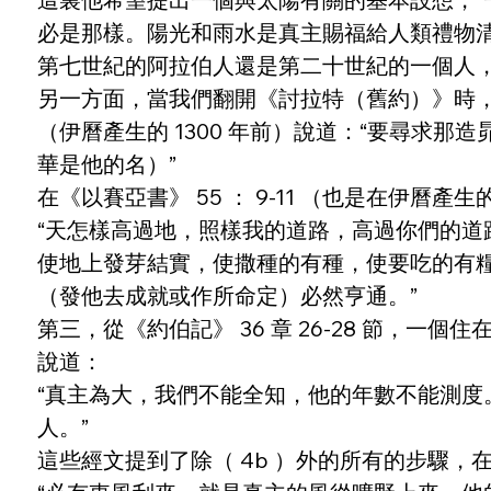
必是那樣。陽光和雨水是真主賜福給人類禮物
第七世紀的阿拉伯人還是第二十世紀的一個人
另一方面，當我們翻開《討拉特（舊約）》時，我
（伊曆產生的 1300 年前）說道：“要尋求那
華是他的名）”
在《以賽亞書》 55 ： 9-11 （也是在伊曆產生
“天怎樣高過地，照樣我的道路，高過你們的道路，
使地上發芽結實，使撒種的有種，使要吃的有
（發他去成就或作所命定）必然亨通。”
第三，從《約伯記》 36 章 26-28 節，
說道：
“真主為大，我們不能全知，他的年數不能測度。
人。”
這些經文提到了除（ 4b ）外的所有的步驟，在《