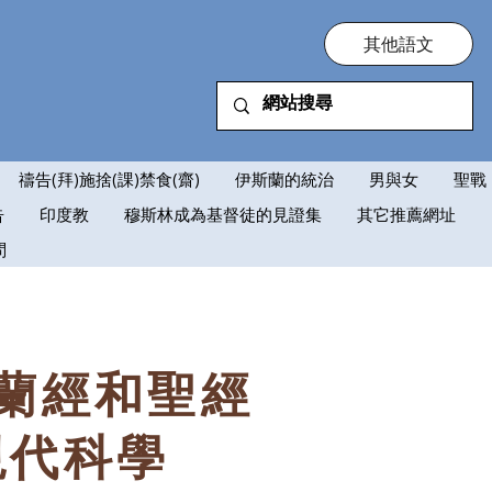
其他語文
禱告(拜)施捨(課)禁食(齋)
伊斯蘭的統治
男與女
聖戰
告
印度教
穆斯林成為基督徒的見證集
其它推薦網址
問
蘭經和聖經
現代科學