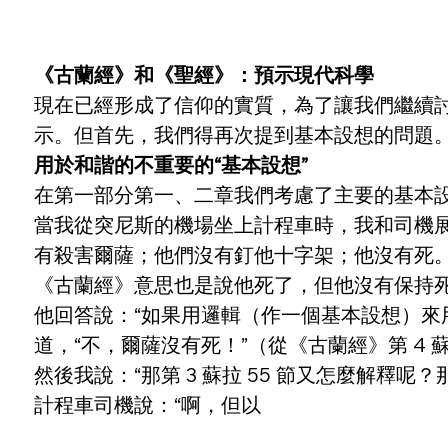
《古蘭經》和《聖經》：預示現代科學
現在已經形成了信仰的實質，為了讓我們繼續
示。但首先，我們得再次提到基本設想的問題
用於和諧的不重要的“基本設想”
在第一部分第一、二章我們考慮了主要的基本
當我從突尼斯的機場坐上計程車時，我和司機
有殺害爾薩；他們沒有釘他十字架；他沒有死
《古蘭經》意思也是說他死了，但他沒有保持死
他回答說：“如果用邏輯（作一個基本設想）來
道，“不，爾薩沒有死！”（從《古蘭經》第 4 蘇拉
然後我說：“那第 3 蘇拉 55 節又怎麼解釋
計程車司機說：“啊，但以