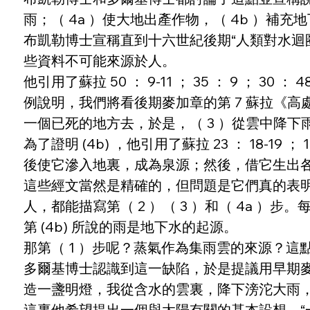
雨；（ 4a ）使大地出產作物，（ 4b ）補
布凱勒博士宣稱直到十六世紀後期“人類對水迴
些資料不可能來源於人。
他引用了蘇拉 50 ： 9-11 ； 35 ： 9 ； 30 ：
例說明，我們將看後期麥加章的第 7 蘇拉《高處
一個已死的地方去，於是，（ 3 ）從雲中降下
為了證明 (4b) ，他引用了蘇拉 23 ： 18-1
後使它滲入地裏，成為泉源；然後，借它生出
這些經文當然是精確的，但問題是它們真的表明
人，都能描寫第（ 2 ）（ 3 ）和（ 4a
第 (4b) 所說的雨是地下水的起源。
那第（ 1 ）步呢？蒸氣作為集雨雲的來源？
多爾基博士認識到這一缺陷，於是提議用早期麥加章
造一盞明燈，我從含水的雲裏，降下滂沱大雨，
這裏他希望提出一個與太陽有關的基本設想，“