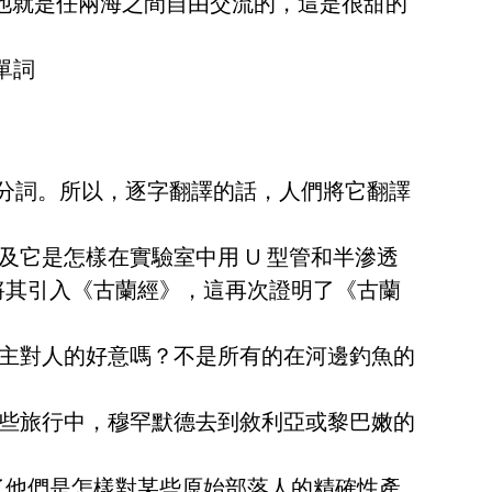
：“他就是任兩海之間自由交流的，這是很甜的
單詞
它是怎樣在實驗室中用 U 型管和半滲透
將其引入《古蘭經》，這再次證明了《古蘭
主對人的好意嗎？不是所有的在河邊釣魚的
些旅行中，穆罕默德去到敘利亞或黎巴嫩的
了他們是怎樣對某些原始部落人的精確性產