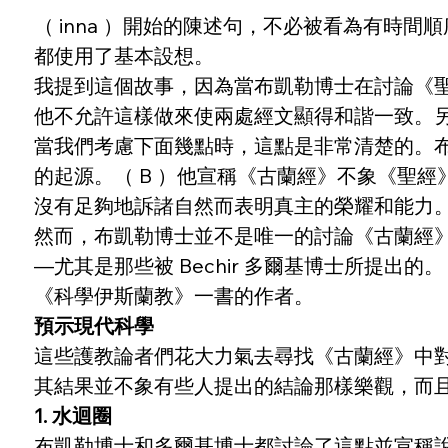
（ inna ）開始的陳述句，不必被看為有時
都使用了基本設想。
我提到這個故事，因為當布凱勒博士在討論《聖
他不允許這樣做來使兩處經文顯得和諧一致。另
當我們考慮下面幾點時，這點是非常清楚的。布
的起源。（ B ）他宣稱《古蘭經》不象《聖
沒有足夠地訴諸自然而表明真主的榮耀和能力
然而，布凱勒博士並不是唯一的討論《古蘭經
—尤其是那些被 Bechir 多爾基博士所提出
《科學伊斯蘭教》一書的作者。
預示現代科學
這些護教論者們花大力氣去尋找《古蘭經》中
其結果並不象有些人提出的結論那樣樂觀，而
1. 水迴圈
布凱勒博士和多爾基博士都討論了這點並宣稱說《