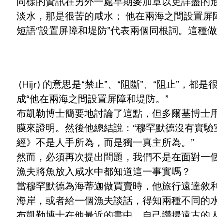
同樣的資訊在另外一處早期麥加章以更詳盡的形式
淡水，那是很苦的咸水； 他在兩海之間設置屏
短語“設置屏障和堤防”代表兩個同根詞。這種
 (Hijr) 的意思是“禁止”、“阻斷”、“阻止”，都是很強硬的詞，第二個單詞是有同樣意思的動詞的過去分詞。所以，逐字翻譯的話，人們將它翻譯
成“他在兩海之間設置屏障和堤防。”
布凱勒博士簡要地討論了這點，但多爾基博士用
膜來證明。然後他總結說：“穆罕默德沒有實
經》不是人手所為，而是獨一真主所為。”
然而，必須再次提出問題，我們不是在面對一
漁夫將魚放入咸水中都知道這一事實嗎？
當穆罕默德為海蒂迦做買賣時，他旅行遠達敘
海岸，或者給一個漁夫談話，得知兩種不同的
布凱勒博士在他最近的書中，自己讚揚遠古的