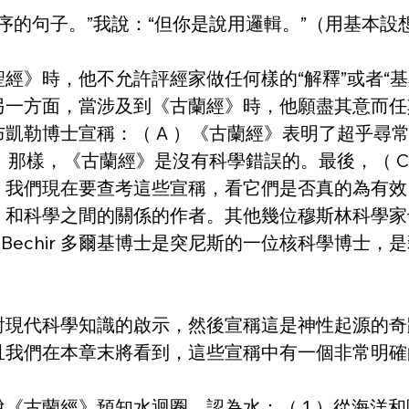
間順序的句子。”我說：“但你是說用邏輯。”（用基
經》時，他不允許評經家做任何樣的“解釋”或者“
一方面，當涉及到《古蘭經》時，他願盡其意而任其
凱勒博士宣稱：（ A ）《古蘭經》表明了超乎尋
經》那樣，《古蘭經》是沒有科學錯誤的。最後，（ 
。我們現在要查考這些宣稱，看它們是否真的為有效
》和科學之間的關係的作者。其他幾位穆斯林科學家
的。 Bechir 多爾基博士是突尼斯的一位核科學博
對現代科學知識的啟示，然後宣稱這是神性起源的奇
且我們在本章末將看到，這些宣稱中有一個非常明確
古蘭經》預知水迴圈，認為水：（ 1 ）從海洋和陸地