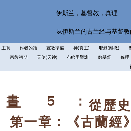
伊斯兰，基督教，真理
从伊斯兰的古兰经与基督教
主頁
作者的話
宣教準備
神(真主)
耶穌(爾撒)
宗教初期
天使(天神)
布哈里聖訓
敵基督
倫理
5
：
書
從歷
第一章：《古蘭經