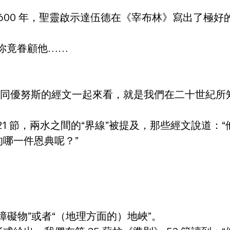
 1600 年，聖靈啟示達伍德在《宰布林》寫出了極好
你竟眷顧他……
它同優努斯的經文一起來看，就是我們在二十世紀所
9-21 節，兩水之間的“界線”被提及，那些經文說
哪一件恩典呢？”
、“障礙物”或者“（地理方面的）地峽”。