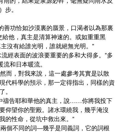
有雨的，結果是泉源必幹，毫無疑問雨水反
）步。
不通道者的善功恰如沙漠裏的蜃景，口渴者以為那裏
交給他，真主是清算神速的。或如重重黑
主沒有給誰光明，誰就絕無光明。”
流經表面的波浪要重要的多和大得多。”多
暖流和日本暖流。
分。然而，對我來說，這一處參考其實是以散
現代科學的預示，那一定得指出，同樣的資
了。
在魚腹中禱告耶和華他的真主，說……你將我投下
要仰望你的聖殿。諸水環繞我，幾乎淹沒
我的性命，從坑中救出來。”
花”是兩個不同的詞—幾乎是同義詞，它的詞根