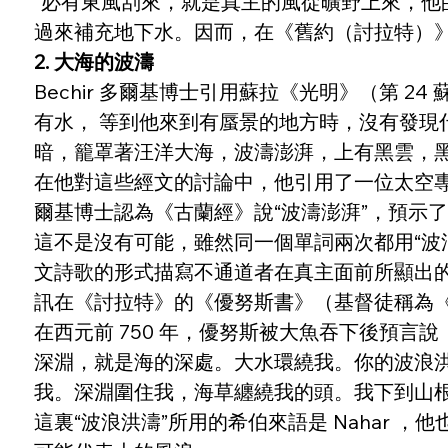
“必有東風刮來，就是真主的風從曠野上來，他
過來補充地下水。因而，在《舊約（討拉特）》
2. 大海的波濤
Bechir 多爾基博士引用蘇拉《光明》（第 24
有水， 等到他來到有蜃景的地方時，沒有發現
暗，籠罩著汪洋大海，波濤澎湃，上有黑雲，黑
在他對這些經文的討論中，他引用了一位太空專
爾基博士認為《古蘭經》說“波濤澎湃”，預示
這不是沒有可能，雖然同一個單詞兩次都用“波浪
文詩歌的形式描寫不通道者在真主面前所顯出
訊在《討拉特》的《優努斯書》（基督徒稱為
在西元前 750 年，優努斯被大魚吞下後預言說（
深淵，就是海的深處。大水環繞我。你的波浪
我。深淵圍住我，海草纏繞我的頭。我下到山
這裏“波浪洪濤”所用的希伯來語是 Nahar 