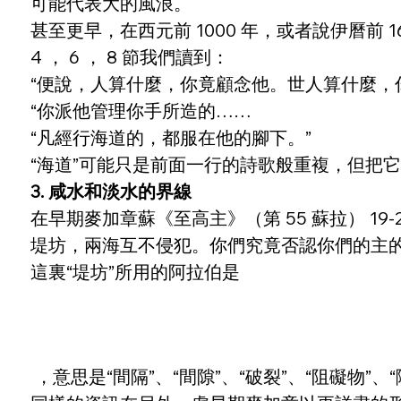
可能代表大的風浪。
甚至更早，在西元前 1000 年，或者說伊曆前
4 ， 6 ， 8 節我們讀到：
“便說，人算什麼，你竟顧念他。世人算什麼，
“你派他管理你手所造的……
“凡經行海道的，都服在他的腳下。”
“海道”可能只是前面一行的詩歌般重複，但把
3. 咸水和淡水的界線
在早期麥加章蘇《至高主》（第 55 蘇拉） 1
堤坊，兩海互不侵犯。你們究竟否認你們的主的
這裏“堤坊”所用的阿拉伯是
 ，意思是“間隔”、“間隙”、“破裂”、“阻礙物”