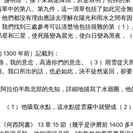
清單中的第八、第九件，這一清單包括了如此完全無
，他們都沒有理由應該去理解在陽光和雨水之間有因
們找到三處參考可以清楚地包括很難的第（ 1 ）步。
造昴星和三星，使死蔭變為晨光，使白日變為黑夜，（ 
的 1300 年前）記載到：
我的意念，高過你們的意念。（ 3 ）雨雪從天而降，
糧。我口所出的話，也必如此，決不徒然返回，卻要
一個住在阿拉伯半島北部的先知，詳細地描寫了水迴圈，他
（ 1 ）他吸取水點，這水點從雲霧中就變成（ 2 
何西阿書》 13 章 15 節（幾乎是伊曆前 140