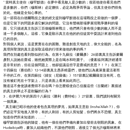
“ 當時真主使你（穆罕默德）在夢中看見敵人是少數的；假若他使你看見他們
是多數的，你們（穆斯林）必定膽怯，必定為戰爭而爭論，但真主使你們得免
於此。他確是全知心事的。 ”
這一節寫在白德爾戰役之後的經文提到穆罕默德在這場戰役之前做的一個夢，
但是它留下的問題多過它解決的問題。它沒有聲稱那場夢展現戰爭勝利的場
面，它只描述真主告訴三百個穆斯林戰士，他們將只會有很少數的敵人而不是
達一千多個敵人。這樣，它像是顯示真主在他的的信徒當中耍詭計來達到他自
己的目的。
對我個人來說，這是實實在在的困難。難道創造天地的主，偉大全能的，名為
真理與聖潔的真主是採取這樣的行徑來做他的事的嗎？
我們在別處也看到類似的行為。在第十九蘇拉《麥爾彥》 26節裏真主告訴麥爾
彥對人說她在齋戒，雖然她實際上是在喝水和吃棗子。（優素福·阿裏評經通常
是非常好的，但在這個問題上，他卻提議這些字是齋戒的意思？！？）在第三
十四蘇拉《賽伯邑》12-14節裏真主愚弄精靈們，使他們以為素萊曼還活著而
不停的工作。在第四蘇拉《婦女（尼薩儀）》157節裏記載爾薩並沒有死，也
沒有被釘死在十字架上，只是表面上看來如此而已。
難道這不會使讀者覺得不自在嗎？你怎麼樣使自己信服這些《古蘭經》裏描述
的真主的舉止不是欺騙的行為？
3．在伊曆六年的第四十八蘇拉《勝利（費特哈）》27節裏，我們讀到有關另
一個異象。
“ 真主確已昭示他的使者包含真理的夢兆，如果真主意欲 (Insha'Allah？)，你
們必定平安地進入禁寺，有的人剃頭，有的人剪短髮，你們將永不恐懼。真主
知道你們所未知道的，……”
穆罕默德告訴他的隨從，他有一個在他們準備向麥加出發前去朝覲的異象。在 
Hudaibiya時，麥加人組織他們，不讓他們朝覲，過後立了個允許穆斯林將來