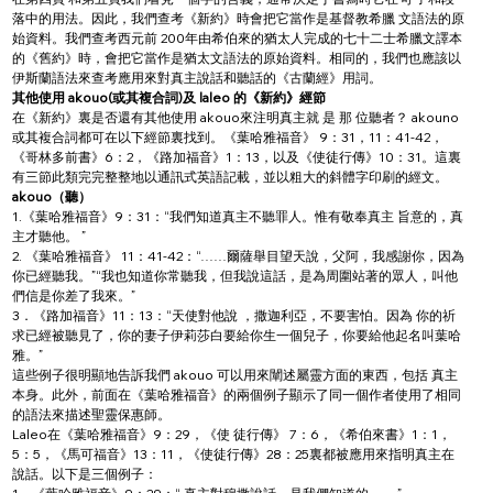
落中的用法。因此，我們查考《新約》時會把它當作是基督教希臘 文語法的原
始資料。我們查考西元前 200年由希伯來的猶太人完成的七十二士希臘文譯本
的《舊約》時，會把它當作是猶太文語法的原始資料。相同的，我們也應該以
伊斯蘭語法來查考應用來對真主說話和聽話的《古蘭經》用詞。
其他使用 akouo(或其複合詞)及 laleo 的《新約》經節
在《新約》裏是否還有其他使用 akouo來注明真主就 是 那 位聽者？ akouno 
或其複合詞都可在以下經節裏找到。《葉哈雅福音》 9：31，11：41-42，
《哥林多前書》6：2，《路加福音》1：13，以及《使徒行傳》10：31。這裏
有三節此類完完整整地以通訊式英語記載，並以粗大的斜體字印刷的經文。
akouo（聽）
1.《葉哈雅福音》9：31：“我們知道真主不聽罪人。惟有敬奉真主 旨意的，真
主才聽他。 ”
2. 《葉哈雅福音》 11：41-42：“……爾薩舉目望天說，父阿，我感謝你，因為
你已經聽我。”“我也知道你常聽我，但我說這話，是為周圍站著的眾人，叫他
們信是你差了我來。”
3．《路加福音》11：13：“天使對他說 ，撒迦利亞，不要害怕。因為 你的祈
求已經被聽見了，你的妻子伊莉莎白要給你生一個兒子，你要給他起名叫葉哈
雅。”
這些例子很明顯地告訴我們 akouo 可以用來闡述屬靈方面的東西，包括 真主
本身。此外，前面在《葉哈雅福音》的兩個例子顯示了同一個作者使用了相同
的語法來描述聖靈保惠師。
Laleo在《葉哈雅福音》9：29，《使 徒行傳》 7：6，《希伯來書》1：1，
5：5，《馬可福音》13：11，《使徒行傳》28：25裏都被應用來指明真主在
說話。以下是三個例子：