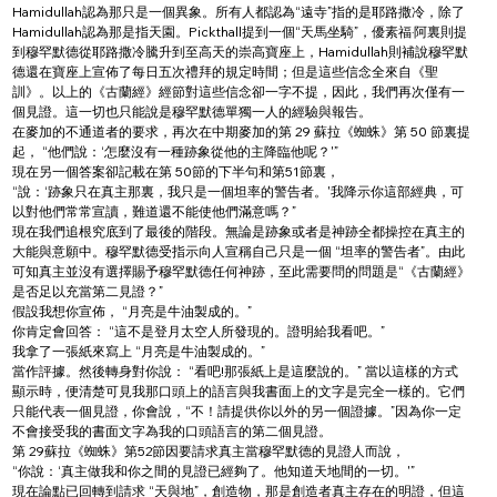
Hamidullah認為那只是一個異象。所有人都認為“遠寺”指的是耶路撒冷，除了
Hamidullah認為那是指天園。Pickthall提到一個“天馬坐騎”，優素福·阿裏則提
到穆罕默德從耶路撒冷騰升到至高天的崇高寶座上，Hamidullah則補說穆罕默
德還在寶座上宣佈了每日五次禮拜的規定時間；但是這些信念全來自《聖
訓》。以上的《古蘭經》經節對這些信念卻一字不提，因此，我們再次僅有一
個見證。這一切也只能說是穆罕默德單獨一人的經驗與報告。
在麥加的不通道者的要求，再次在中期麥加的第 29 蘇拉《蜘蛛》第 50 節裏提
起， “他們說：‘怎麼沒有一種跡象從他的主降臨他呢？'”
現在另一個答案卻記載在第 50節的下半句和第51節裏，
“說：‘跡象只在真主那裏，我只是一個坦率的警告者。'我降示你這部經典，可
以對他們常常宣讀，難道還不能使他們滿意嗎？”
現在我們追根究底到了最後的階段。無論是跡象或者是神跡全都操控在真主的
大能與意願中。穆罕默德受指示向人宣稱自己只是一個 “坦率的警告者”。由此
可知真主並沒有選擇賜予穆罕默德任何神跡，至此需要問的問題是“《古蘭經》
是否足以充當第二見證？”
假設我想你宣佈， “月亮是牛油製成的。”
你肯定會回答： “這不是登月太空人所發現的。證明給我看吧。”
我拿了一張紙來寫上 “月亮是牛油製成的。”
當作評據。然後轉身對你說： “看吧!那張紙上是這麼說的。” 當以這樣的方式
顯示時，便清楚可見我那口頭上的語言與我書面上的文字是完全一樣的。它們
只能代表一個見證，你會說，“不！請提供你以外的另一個證據。”因為你一定
不會接受我的書面文字為我的口頭語言的第二個見證。
第 29蘇拉《蜘蛛》第52節因要請求真主當穆罕默德的見證人而說，
“你說：‘真主做我和你之間的見證已經夠了。他知道天地間的一切。'”
現在論點已回轉到請求 “天與地”，創造物，那是創造者真主存在的明證，但這