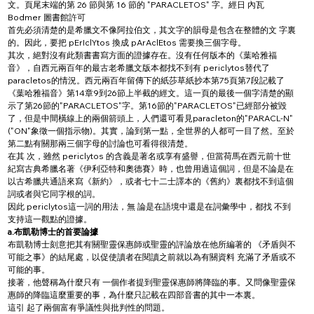
文。頁尾末端的第 26 節與第 16 節的 "PARACLETOS" 字。經日 內瓦 
Bodmer 圖書館許可
首先必須清楚的是希臘文不像阿拉伯文，其文字的韻母是包含在整體的文 字裏
的。因此，要把 pErIclYtos 換成 pArAclEtos 需要換三個字母。
其次，絕對沒有此類書書寫方面的證據存在。沒有任何版本的《葉哈雅福
音》，自西元兩百年的最古老希臘文版本都找不到有 periclytos替代了
paracletos的情況。西元兩百年留傳下的紙莎草紙抄本第75頁第7段記載了
《葉哈雅福音》第14章9到26節上半截的經文。這一頁的最後一個字清楚的顯
示了第26節的"PARACLETOS"字。第16節的"PARACLETOS"已經部分被毀
了，但是中間橫線上的兩個箭頭上，人們還可看見paracleton的"PARACL-N"
("ON"象徵一個指示物)。其實，論到第一點，全世界的人都可一目了然。至於
第二點有關那兩三個字母的討論也可看得很清楚。
在其 次，雖然 periclytos 的含義是著名或享有盛譽，但當荷馬在西元前十世
紀寫古典希臘名著《伊利亞特和奧德賽》時，也曾用過這個詞，但是不論是在
以古希臘共通語來寫《新約》，或者七十二士譯本的《舊約》裏都找不到這個
詞或者與它同字根的詞。
因此 periclytos這一詞的用法，無 論是在語境中還是在詞彙學中，都找 不到
支持這一觀點的證據。
a.布凱勒博士的首要論據
布凱勒博士刻意把其有關聖靈保惠師或聖靈的評論放在他所編著的 《矛盾與不
可能之事》的結尾處，以促使讀者在閱讀之前就以為有關資料 充滿了矛盾或不
可能的事。
接著，他聲稱為什麼只有 一個作者提到聖靈保惠師將降臨的事。又問像聖靈保
惠師的降臨這麼重要的事，為什麼只記載在四部音書的其中一本裏。
這引 起了兩個富有爭議性與批判性的問題。