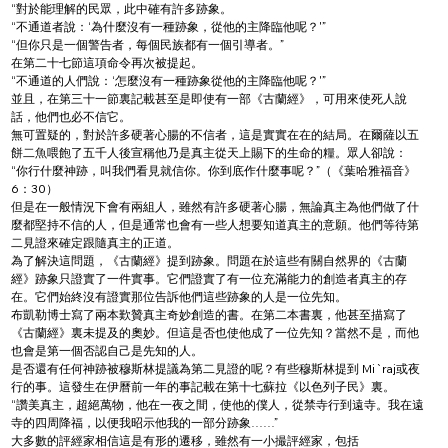
“對於能理解的民眾，此中確有許多跡象。
“不通道者說：‘為什麼沒有一種跡象，從他的主降臨他呢？'”
“但你只是一個警告者，每個民族都有一個引導者。”
在第二十七節這項命令再次被提起。
“不通道的人們說：‘怎麼沒有一種跡象從他的主降臨他呢？'”
並且，在第三十一節裏記載甚至是即使有一部《古蘭經》，可用來使死人說
話，他們也必不信它。
無可置疑的，對於許多硬著心腸的不信者，這是實實在在的結局。在爾薩以五
餅二魚喂飽了五千人後宣稱他乃是真主從天上賜下的生命的糧。眾人卻說： 
“你行什麼神跡，叫我們看見就信你。你到底作什麼事呢？”（《葉哈雅福音》
6：30）
但是在一般情況下會有兩組人，雖然有許多硬著心腸，無論真主為他們做了什
麼都堅持不信的人，但是通常也會有一些人想要知道真主的意願。他們等待第
二見證來確定跟隨真主的正道。
為了解決這問題，《古蘭經》提到跡象。問題在於這些有關自然界的《古蘭
經》跡象只證實了一件實事。它們證實了有一位充滿能力的創造者真主的存
在。它們始終沒有證實那位告訴他們這些跡象的人是一位先知。
布凱勒博士寫了兩本歎贊真主奇妙創造的書。在第二本書裏，他甚至描寫了
《古蘭經》裏未提及的奧妙。但這是否也使他成了一位先知？當然不是，而他
也會是第一個否認自己是先知的人。
是否還有任何神跡被穆斯林提議為第二見證的呢？有些穆斯林提到 Mi`raj或夜
行的事。這發生在伊曆前一年的事記載在第十七蘇拉《以色列子民》裏。
“讚美真主，超絕萬物，他在一夜之間，使他的僕人，從禁寺行到遠寺。我在遠
寺的四周降福，以便我昭示他我的一部分跡象……”
大多數的評經家相信這是有形的遷移，雖然有一小撮評經家，包括 