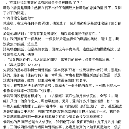
1．“在其他福音書裏的原有記載是不是被廢除 了？ ”
廢除？誰提起廢除？然後在提不出任何有關經文被廢除的憑據的情 況下，又問
了以下的問題，
2."為什麼它被廢除?"
就這樣，在沒有任何事實 憑據，他製造了一個矛盾來暗示基督徒廢除了部分的
福音。
於是他總結到： “沒有答案是可能的，所以這個奧秘依然存在。”
現在我們擁有了一個奧秘 —一個脫胎於毫無價值的廢話的奧秘。請注 意，我
沒說無力的話。這些是
語氣很強的話，但是毫無價值，因為沒有事實為憑。這些話就如爾薩所說，然
後警告眾人的。他說
： “我又告訴你們，凡人所說的閒話，當審判的日子，必要句句供出來。”
（《馬太福音》12：36）
先要說的是布凱勒博士所聲稱的 “基本要事”只有一位元福音作者記 載，那是錯
誤的。路加在《使徒行傳》第一章和第二章裏有提到爾薩所應許的聖靈，以及
該應許的應驗，雖然，他並沒有用 “聖靈保惠師”的名字。
其次，在布凱勒博士的問題背後，隱藏著 “一個全能的真主，不可能 只指示一
個作者去報導一項活動 ”的設想 。
倘若這個設想是有根據的，在《古蘭經》裏它也該是有信度的。全部《古 蘭
經》只由一個寫作之人，即穆罕默德。另外，還有許多其他的活動，如 “一個
年輕人在山洞裏睡了三百年”這件事，在《古蘭經》裏只記載了一次。甚至被認
為是從爾薩口中來的，有關“艾哈默德”將來臨的預言也只記載了一次。我們是
不是應該繼續設想一個矛盾和奧秘？有多少讀者會接受這種邏輯？
倘若他的反 面設想是令人信服的，我們也可以由反面來判斷：是不是凡是由兩
個，三個或四個福音作者同時聲稱的事，必定是確實的？如果真是如此，必須