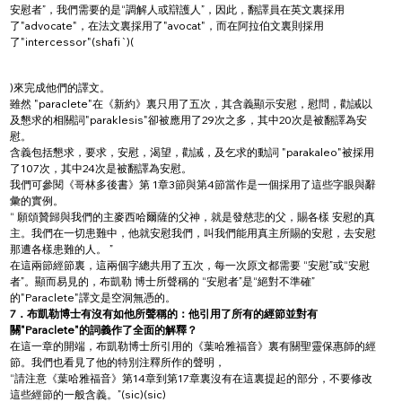
安慰者”，我們需要的是“調解人或辯護人”，因此，翻譯員在英文裏採用
了"advocate"，在法文裏採用了"avocat"，而在阿拉伯文裏則採用
了"intercessor"(shafi`)(
)來完成他們的譯文。
雖然 "paraclete"在《新約》裏只用了五次，其含義顯示安慰，慰問，勸誡以
及懇求的相關詞"paraklesis"卻被應用了29次之多，其中20次是被翻譯為安
慰。
含義包括懇求，要求，安慰，渴望，勸誡，及乞求的動詞 "parakaleo"被採用
了107次，其中24次是被翻譯為安慰。
我們可參閱《哥林多後書》第 1章3節與第4節當作是一個採用了這些字眼與辭
彙的實例。
“ 願頌贊歸與我們的主麥西哈爾薩的父神，就是發慈悲的父，賜各樣 安慰的真
主。我們在一切患難中，他就安慰我們，叫我們能用真主所賜的安慰，去安慰
那遭各樣患難的人。 ”
在這兩節經節裏，這兩個字總共用了五次，每一次原文都需要 “安慰”或“安慰
者”。顯而易見的，布凱勒 博士所聲稱的 “安慰者”是“絕對不準確”
的"Paraclete"譯文是空洞無憑的。
7．布凱勒博士有沒有如他所聲稱的：他引用了所有的經節並對有
關"Paraclete"的詞義作了全面的解釋？
在這一章的開端，布凱勒博士所引用的《葉哈雅福音》裏有關聖靈保惠師的經
節。我們也看見了他的特別注釋所作的聲明，
“請注意《葉哈雅福音》第14章到第17章裏沒有在這裏提起的部分，不要修改
這些經節的一般含義。”(sic)(sic)