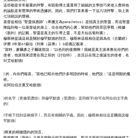
這些都是非常嚴重的抨擊，布凱勒博士還選用了細膩的文學技巧來使人覺得他
的論點是有豐厚的學術憑據的。因此，我們打算來看一下這六項抨擊，加上第
七項錯誤的聲稱。
基督徒相信 “聖靈保惠師”（希臘文為paracletos）是指真主的聖靈，而這聖靈
降臨到每一位基督徒的身上，住在他們的心裏，幫助他們與罪惡爭戰（根據
《新約》的記載，聖靈是真主的引導之靈，不是天仙吉蔔利裏）。
穆斯林提議這就是關於穆罕默德的預言。穆斯林這樣相信是因為在《古蘭經》
伊曆 3年第61蘇拉《列車（蒜弗）》6節裏記載著，
“當時，麥爾彥之子爾薩曾說：“以色列的後裔啊！我確是真主派來教化你們的
使者，他派我來證實在我之前的《討拉特》，並且以在我之後誕生的使者，名
叫艾哈默德(
) 的，向你們報喜。”當他已昭示他們許多明證的時候，他們說：“這是明顯的魔
術。”
在阿拉伯文裏艾哈默德(
)的名字（更備受讚頌）與穆罕默德（受讚頌）是同根字(你可在阿拉伯文字典
的(
)字根下找到這兩個字 )，而且有相關的字義。因此，穆斯林相信這是爾薩說穆
罕默德(
)將來的稍微隱約的預言。
既然略讀《新約》之後不能顯示預言的明確性，對這方面的詳細研究便持續了