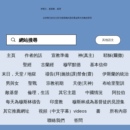
伊斯兰，基督教，真理
从伊斯兰的古兰经与基督教的圣经看这两大宗教的异同
其他語文
主頁
作者的話
宣教準備
神(真主)
耶穌(爾撒)
聖經
古蘭經
穆罕默德
基本信仰
末日，天堂 / 地獄
禱告(拜)施捨(課)禁食(齋)
伊斯蘭的統治
男與女
聖戰
宗教初期
天使(天神)
布哈里聖訓
敵基督
倫理，生活
其它主題
中國情況
阿拉伯
每天為穆斯林禱告
印度教
穆斯林成為基督徒的見證集
其它推薦網址
視頻（中文字幕）videos
書
所有內容
聯絡我們
答問