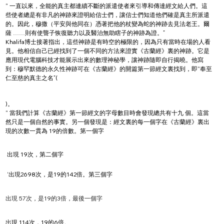
“ 一直以來，全能的真主都連續不斷的派遣使者來引導和傳達經文給人們。這
些使者總是有非凡的神跡來證明給信士們，讓信士們知道他們確是真主所派遣
的。因此，穆撒（平安與他同在）憑著把他的杖變為蛇的神跡去見法老王。爾
薩 ……則有使聾子恢復聽力以及醫治無助瞎子的神跡為證。”
Khalifa博士接著指出，這些神跡是有時空的極限的，因為只有當時在場的人看
見。他相信自己已經找到了一個不同的方法來證實《古蘭經》裏的神跡。它是
應用現代電腦科技才能展示出來的數理神秘學，讓神跡隨即自行揭曉。他寫
到：穆罕默德的永久性神跡可在《古蘭經》的開篇第一節經文裏找到，即“奉至
仁至慈的真主之名”(
)。
“ 當我們計算《古蘭經》第一節經文的字母數目時會發現總共有十九 個。這當
然只是一個自然的事實。另一個發現是：經文裏的每一個字在《古蘭經》裏出
現的次數一貫為 19的倍數。第一個字
 出現 19次，第二個字
 ‘出現2698次，是19的142倍。第三個字
出現 57次，是19的3倍，最後一個字
出現 114次，19的6倍。