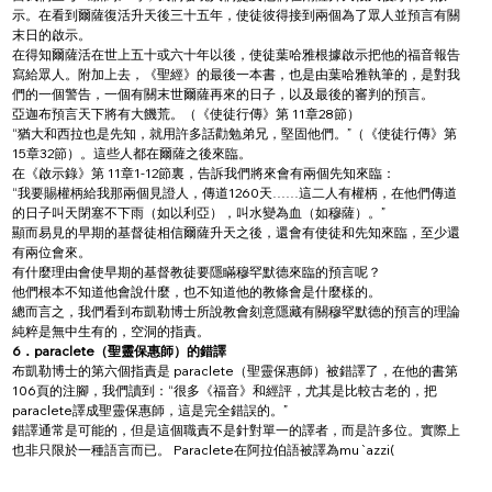
示。在看到爾薩復活升天後三十五年，使徒彼得接到兩個為了眾人並預言有關
末日的啟示。
在得知爾薩活在世上五十或六十年以後，使徒葉哈雅根據啟示把他的福音報告
寫給眾人。附加上去，《聖經》的最後一本書，也是由葉哈雅執筆的，是對我
們的一個警告，一個有關末世爾薩再來的日子，以及最後的審判的預言。
亞迦布預言天下將有大饑荒。（《使徒行傳》第 11章28節）
“猶大和西拉也是先知，就用許多話勸勉弟兄，堅固他們。”（《使徒行傳》第
15章32節）。這些人都在爾薩之後來臨。
在《啟示錄》第 11章1-12節裏，告訴我們將來會有兩個先知來臨：
“我要賜權柄給我那兩個見證人，傳道1260天……這二人有權柄，在他們傳道
的日子叫天閉塞不下雨（如以利亞），叫水變為血（如穆薩）。”
顯而易見的早期的基督徒相信爾薩升天之後，還會有使徒和先知來臨，至少還
有兩位會來。
有什麼理由會使早期的基督教徒要隱瞞穆罕默德來臨的預言呢？
他們根本不知道他會說什麼，也不知道他的教條會是什麼樣的。
總而言之，我們看到布凱勒博士所說教會刻意隱藏有關穆罕默德的預言的理論
純粹是無中生有的，空洞的指責。
6．paraclete（聖靈保惠師）的錯譯
布凱勒博士的第六個指責是 paraclete（聖靈保惠師）被錯譯了，在他的書第
106頁的注腳，我們讀到：“很多《福音》和經評，尤其是比較古老的，把
paraclete譯成聖靈保惠師，這是完全錯誤的。”
錯譯通常是可能的，但是這個職責不是針對單一的譯者，而是許多位。實際上
也非只限於一種語言而已。 Paraclete在阿拉伯語被譯為mu`azzi(