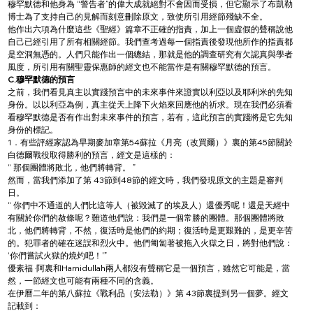
穆罕默德和他身為 “警告者”的偉大成就絕對不會因而受損，但它顯示了布凱勒
博士為了支持自己的見解而刻意刪除原文，致使所引用經節殘缺不全。
他作出六項為什麼這些《聖經》篇章不正確的指責，加上一個虛假的聲稱說他
自己已經引用了所有相關經節。我們查考過每一個指責後發現他所作的指責都
是空洞無憑的。人們只能作出一個總結，那就是他的調查研究有欠認真與學者
風度，所引用有關聖靈保惠師的經文也不能當作是有關穆罕默德的預言。
C.穆罕默德的預言
之前，我們看見真主以實踐預言中的未來事件來證實以利亞以及耶利米的先知
身份。以以利亞為例，真主從天上降下火焰來回應他的祈求。現在我們必須看
看穆罕默德是否有作出對未來事件的預言，若有，這此預言的實踐將是它先知
身份的標記。
1．有些評經家認為早期麥加章第54蘇拉《月亮（改買爾）》裏的第45節關於
白德爾戰役取得勝利的預言，經文是這樣的：
“ 那個團體將敗北，他們將轉背。 ”
然而，當我們添加了第 43節到48節的經文時，我們發現原文的主題是審判
日。
“ 你們中不通道的人們比這等人（被毀滅了的埃及人）還優秀呢！還是天經中
有關於你們的赦條呢？難道他們說：我們是一個常勝的團體。那個團體將敗
北，他們將轉背，不然，復活時是他們的約期；復活時是更艱難的，是更辛苦
的。犯罪者的確在迷誤和烈火中。他們匍匐著被拖入火獄之日，將對他們說： 
‘你們嘗試火獄的燒灼吧！'”
優素福 ·阿裏和Hamidullah兩人都沒有聲稱它是一個預言，雖然它可能是，當
然，一節經文也可能有兩種不同的含義。
在伊曆二年的第八蘇拉《戰利品（安法勒）》第 43節裏提到另一個夢。經文
記載到：