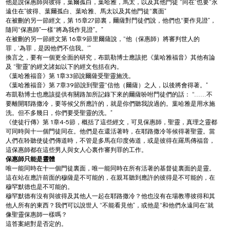
他是說保惠師與彼得，葉爾孤白，葉哈雅，馬太，以及其他門徒 “同在”也要“永
遠住在”彼得、葉爾孤白、葉哈雅、馬太以及其他門徒“裏面”
在被刪的另一節經文，第 15章27節裏，爾薩對門徒們說，他們也“要作見證”，
隨同“保惠師”一樣“將為我作見證”。”
在被刪的另一節經文第 16章9節里爾薩說，“他（保惠師）將審判世人的
罪，‘為罪，是因他們不信我。'”
換言之，要有一個更全面的研究，布凱勒博士應該把《葉哈雅福音》其他有論
及 “聖靈”的經文諸如以下的經文包括在內。
《葉哈雅福音》第 1章33節說爾薩受聖靈施洗。
《葉哈雅福音》第 7章39節說到聖靈“信他（爾薩）之人，以後將會得著。”
布凱勒博士也應該提供有關路加所記錄下來的爾薩吩咐門徒們的話： “……不
要離開耶路撒冷，要等候父所應許的，就是你們聽我說過的。葉哈雅是用水施
洗。但不多幾日，你們要受聖靈的洗。”
《使徒行傳》第 1章4-5節，概括了這些經文，可見保惠師，聖靈，真理之靈都
可同時與十一個門徒同在。他們是在還活著時，在耶路撒冷等候得著聖靈。當
人們在聆聽使徒們傳道時，不管是多馬在印度佈道，或是彼得在羅馬傳福音，
這保惠師都在這些男人與女人心裏作審判罪的工作。
保惠師只能是靈體
唯一能同時在十一個門徒裏面，唯一能同時在所有活著的基督徒裏面的是靈。
這在站在應許前面的穆薩是不可能的，在親耳聽到應許的彼得是不可能的，在
穆罕默德也是不可能的。
穆罕默德有沒有與彼得及其他人一起在耶路撒冷？他也沒有在場教導彼得和其
他人所有的東西？我們可以說世人 “不能看見他”，或他是“和他們永遠同在”就
像聖靈保惠師一樣嗎？
這答案絕對是否定的。