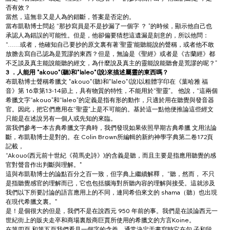
否有效？
當然，這無非又是人為的錯斷，答案是否定的。
當布凱勒博士問起 “那抄寫員是不是抄漏了一個字 ？ ”的時候，顯示他自己也
承認人為錯誤的可能性。但是，他卻偏要猜想這遺漏是刻意的，所以他問：
“……或者，他確知自己要抄的原文裏有著‘聖靈'能聽能說的聲稱，或者他不敢
放膽去寫自己認為是荒謬的東西？但是，無論是《聖經》或者是《古蘭經》都
不乏談及真主能說能聽的經文，為什麼說及真主的靈能說能聽會是荒謬的呢？”
3 ．人能用 "akouo"(聽)和"laleo"(說)來描述屬靈的東西嗎？
布凱勒博士聲稱希臘文 "akouo"(聽)和"laleo"(說)以粗體字印在《葉哈雅 福
音》第 16章第13-14節上，具有物質的特性，不能用於“聖靈”。 他說，“這兩個
希臘文字“akouo”和“laleo”的定義是指有形的動作，只適於用在聽覺與發音器
官。因此，把它們應用在“聖靈”上是不可能的。基於這一點他便推論這些經文
只能是在述說另有一個人或先知的來臨。
當我們參考一本古典希臘文字典時，我們發現如果依照早期古典希臘 文用法論
斷，布凱勒博士是對的。在 Colin Brown所編輯的新約神學字典第二卷172頁
記載，
“Akouo(西元前十世紀《荷馬史詩》)的含義是聽，而且主要是指應用聽覺的感
官對聲音作出判斷與理解。"
這與布凱勒博士的論點百分之百一致，但字典上繼續解釋， “聽，然而， 不只
是指聽覺感官的理解而已，它也包括腦海對所聽內容的理解與接受。這就涉及
我們以下所要討論的語言應用上的不同，連同希伯來文的 shama（聽）也出現
在現代希臘文裏。"
是！是個很大的但是，我們不是在說西元 950 年前的事。我們是在談論西元一
世紀街上的販夫走卒和商場裏殷商巨賈所使用的希臘文的方言Koine。
在第四頁 和第五頁我們看見一個字的含義，通常決定于書寫時它在句 子和段