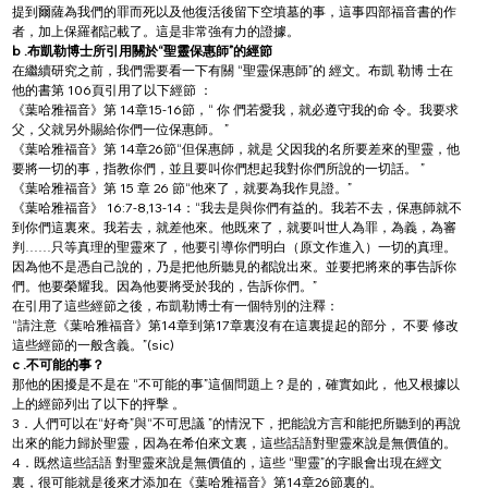
提到爾薩為我們的罪而死以及他復活後留下空墳墓的事，這事四部福音書的作
者，加上保羅都記載了。這是非常強有力的證據。
b .布凱勒博士所引用關於“聖靈保惠師”的經節
在繼續研究之前，我們需要看一下有關 “聖靈保惠師”的 經文。布凱 勒博 士在
他的書第 106頁引用了以下經節 ：
《葉哈雅福音》第 14章15-16節，“ 你 們若愛我，就必遵守我的命 令。我要求
父，父就另外賜給你們一位保惠師。 ”
《葉哈雅福音》第 14章26節“但保惠師，就是 父因我的名所要差來的聖靈，他
要將一切的事，指教你們，並且要叫你們想起我對你們所說的一切話。 ”
《葉哈雅福音》第 15 章 26 節“他來了，就要為我作見證。”
《葉哈雅福音》 16:7-8,13-14：“我去是與你們有益的。我若不去，保惠師就不
到你們這裏來。我若去，就差他來。他既來了，就要叫世人為罪，為義，為審
判……只等真理的聖靈來了，他要引導你們明白（原文作進入）一切的真理。
因為他不是憑自己說的，乃是把他所聽見的都說出來。並要把將來的事告訴你
們。他要榮耀我。因為他要將受於我的，告訴你們。”
在引用了這些經節之後，布凱勒博士有一個特別的注釋：
“請注意《葉哈雅福音》第14章到第17章裏沒有在這裏提起的部分， 不要 修改
這些經節的一般含義。”(sic)
c .不可能的事？
那他的困擾是不是在 “不可能的事”這個問題上？是的，確實如此， 他又根據以
上的經節列出了以下的抨擊 。
3．人們可以在“好奇”與“不可思議 ”的情況下，把能說方言和能把所聽到的再說
出來的能力歸於聖靈，因為在希伯來文裏，這些話語對聖靈來說是無價值的。
4．既然這些話語 對聖靈來說是無價值的，這些 “聖靈”的字眼會出現在經文
裏，很可能就是後來才添加在《葉哈雅福音》第14章26節裏的。