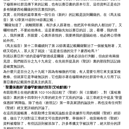
了穆斯林社群流傳下來的記載，也有以賽亞書的原本引言。這些資料正是在許
多有關麥西哈爾薩的預言裏找到的。
其實，在同樣的篇章裏有一段引自《新約》的記載是說到爾薩的。在《馬太福
音》第 12章第15節到18節裏記載：
“爾薩知道了，就離開那裏，有許多人跟著他，他把其中有病的人都治好了。又
囑咐他們，不要給他傳名。這是要應驗先知以賽亞的話，說，看哪，我的僕
人，我所揀選，所親愛，心裏所喜悅的，我要將我的靈賜給他，他必將公理傳
給外邦。”
《馬太福音》第十二章繼續到了第 22節裏還記載爾薩醫治了一個被鬼附著，又
瞎又啞的人，眾人見了就說：“這是達伍德的兒子？麥西哈馬？”
到底以賽亞所?述的是穆罕默德或是爾薩，讀者必須自行判斷，但由於有兩個
見證，我們能百分之九十九肯定，在先前所提及的《聖訓》裏的那段對話記錄
是確實無誤的。
為什麼只是百分之九十九呢？因為有極微的可能，有人需要引用它來支援某種
教條。但就算它是準確無誤的，它也顯示著在穆斯林的社群當中有人引用了以
賽亞書的記載當作是真主的真言。
“ 
聖靈保惠師”是穆罕默德的預言(艾哈默德)？
布凱勒博士在他的書第 102-106頁比較了《聖經》與《古蘭經》，對《葉哈雅
福音》裏的第十四章到十六章的經文作了冗長的評論，這三章經文中提及“聖靈
保惠師”將降臨。除了他在《創世記》第一章及家譜的論說外，再也沒有任何對
《聖經》經文更詳細的評論了。
在這四頁篇幅裏，布凱勒博士宣稱其論點全是依據所引用的相關《聖經》經節
後，做出了六項對這三章經文可信度的抨擊。舉個例子，他宣稱有些《聖經》
資料被廢除了，有些話語則被添加了。許多希臘文字被誤用了，絕大部分的譯
文都錯誤百出。