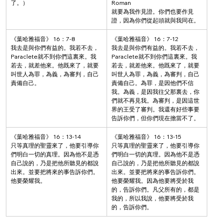
了。）
Roman
就要為我作見證。你們也要作見
證，因為你們從起頭就與我同在。
《葉哈雅福音》 16：7-8
《葉哈雅福音》 16：7-12
我去是與你們有益的。我若不去， 
我去是與你們有益的。我若不去， 
Paraclete就不到你們這裏來。我
Paraclete就不到你們這裏來。我
若去，就差他來。他既來了，就要
若去，就差他來。他既來了，就要
叫世人為罪，為義，為審判，自己
叫世人為罪，為義，為審判，自己
責備自己。
責備自己。為罪，是因他們不信
我。為義，是因我往父那裏去，你
們就不再見我。為審判，是因這世
界的王受了審判。我還有好些事要
告訴你們，但你們現在擔當不了。
《葉哈雅福音》 16：13-14
《葉哈雅福音》 16：13-15
只等真理的聖靈來了，他要引導你
只等真理的聖靈來了，他要引導你
們明白一切的真理。因為他不是憑
們明白一切的真理。因為他不是憑
自己說的，乃是把他所聽見的都說
自己說的，乃是把他所聽見的都說
出來。並要把將來的事告訴你們。
出來。並要把將來的事告訴你們。
他要榮耀我。
他要榮耀我。因為他要將受於我
的，告訴你們。凡父所有的，都是
我的，所以我說，他要將受於我
的，告訴你們。