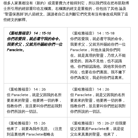
很多人家裏都沒有《新約》或需要費力才能得到它，所以我們現在把布凱勒博
士所引用的經節重印在左欄裏。右欄裏的經文是重複的，但包括了其他 論及 
“聖靈保惠師”的八節經文。讓讀者自己去判斷它們究竟有沒有修改或局限了這
些經文的解釋。
《葉哈雅福音》 14：15-16
《葉哈雅福音》 14：15-18
你們若愛我，就必遵守我的命令。
你們若愛我，就必遵守我的命令。
我要求父，父就另外賜給你們一位 
我要求父，父就另外賜給你們一位 
Paraclete。
Paraclete，叫他永遠與你們同
在。就是真理的聖靈，乃世人不能
接受的。因為不見他，也不認識
他。你們卻認識他。因他常與你們
同在，也要在你們裏面。我不撇下
你們為孤兒，我必到你們這裏來。
《葉哈雅福音》 14：26
《葉哈雅福音》 14：26
但 Paraclete，就是父因我的名所
但 Paraclete，就是父因我的名所
要差來的聖靈，他要將一切的事，
要差來的聖靈，他要將一切的事，
指教你們，並且要叫你們想起我對
指教你們，並且要叫你們想起我對
你們所說的一切話。
你們所說的一切話。
《葉哈雅福音》 15：26
《葉哈雅福音》 15：26-27 但我要
他來了，就要為我作見證。（注意
從父那裏差Paraclete來，就是從
到這裏他將 Paraclete都略去 
父出來真裏的聖靈。他來了，