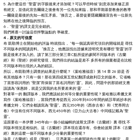
5. 為什麼這些 “聖靈”的字眼後來才添加呢？可以早些時候“刻意添加來修正原
有經文，並借此宣告爾薩之後會有另一位先知來臨，那和早期基督教會的教導
—爾薩是最後的先知—相互矛盾。”換言之，基督徒要隱藏爾薩宣告有一位新先
知將在他之後降臨的預言。
6．“聖靈”的譯文是完全錯的。
我們將逐一討論這些抨擊論點的 準確度。
4．原文的可信度
布 凱勒博士在開始他的評論 時就指出， “每一個認真研究項目的開端就是 尋找
不同版本的閱讀資料。 ”換言之，他應該找出證據來證明究竟有哪些“聖靈”的字
眼是後來才加入的。讀了第三部分第三章C點所提的參閱不同版本的《古蘭
經》和《聖經》的研究發現，我們得出的結論是差不 多所有的個案都是在比較
不同版本時出現的人為的錯誤。
所以，布凱勒博士調查的結果是什麼呢？《葉哈雅福音》第 14 章 26 節是 否
有其他版本？只有一個！那在第四或第五世紀翻譯成敘利亞文的版本。它省略
了當形容詞用的 “聖潔”而保留了當名詞用的“靈”。因此，問題中的那節經文應
該讀為“保惠師，就是父因我的名所要差來的‘靈'……”
對著單一的 翻譯版本，我們應該給於何等分量的重要性呢？葉哈雅以希臘文來
寫作《葉哈雅福音》，當我們查考從西元 200年到400年間的紙莎草紙抄本的
希臘文時，它們全都讀寫為“聖靈”。西元350年的《西奈古卷》和《梵蒂岡古
卷》中沒有任何不同版本。西元450年的《亞力山大古卷》中同樣記載為“聖
靈”。
這跟要在一本伊曆 345年由一 個小組編輯的波斯文譯本《古蘭經》裏 尋找 不
同版本情況是相似的。這《古蘭經》譯本現在還存有。你會給波斯 譯本《古蘭
經》裏的這麼一個不同版本多少分量的重要性呢？
論是《古蘭經》或是《聖經》，只憑著單一的參閱就作出學 術上的斷定 ，是