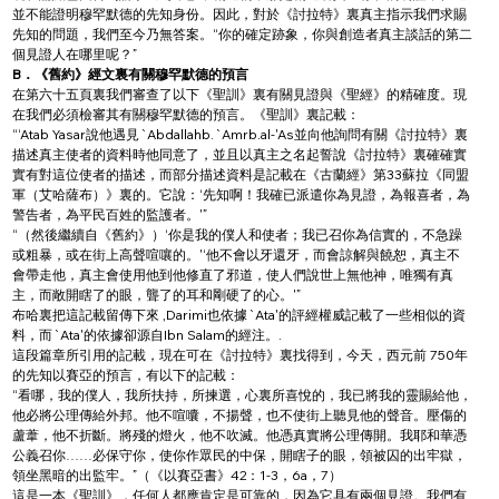
並不能證明穆罕默德的先知身份。因此，對於《討拉特》裏真主指示我們求賜
先知的問題，我們至今乃無答案。“你的確定跡象，你與創造者真主談話的第二
個見證人在哪里呢？”
B．《舊約》經文裏有關穆罕默德的預言
在第六十五頁裏我們審查了以下《聖訓》裏有關見證與《聖經》的精確度。現
在我們必須檢審其有關穆罕默德的預言。《聖訓》裏記載：
“‘Atab Yasar說他遇見`Abdallahb.`Amrb.al-'As並向他詢問有關《討拉特》裏
描述真主使者的資料時他同意了，並且以真主之名起誓說《討拉特》裏確確實
實有對這位使者的描述，而部分描述資料是記載在《古蘭經》第33蘇拉《同盟
軍（艾哈薩布）》裏的。它說：‘先知啊！我確已派遣你為見證，為報喜者，為
警告者，為平民百姓的監護者。'”
“（然後繼續自《舊約》）‘你是我的僕人和使者；我已召你為信實的，不急躁
或粗暴，或在街上高聲喧嚷的。'‘他不會以牙還牙，而會諒解與饒恕，真主不
會帶走他，真主會使用他到他修直了邪道，使人們說世上無他神，唯獨有真
主，而敞開瞎了的眼，聾了的耳和剛硬了的心。'”
布哈裏把這記載留傳下來 ,Darimi也依據`Ata'的評經權威記載了一些相似的資
料，而`Ata'的依據卻源自Ibn Salam的經注。.
這段篇章所引用的記載，現在可在《討拉特》裏找得到，今天，西元前 750年
的先知以賽亞的預言，有以下的記載：
“看哪，我的僕人，我所扶持，所揀選，心裏所喜悅的，我已將我的靈賜給他，
他必將公理傳給外邦。他不喧囔，不揚聲，也不使街上聽見他的聲音。壓傷的
蘆葦，他不折斷。將殘的燈火，他不吹滅。他憑真實將公理傳開。我耶和華憑
公義召你……必保守你，使你作眾民的中保，開瞎子的眼，領被囚的出牢獄，
領坐黑暗的出監牢。”（《以賽亞書》42：1-3，6a，7）
這是一本《聖訓》，任何人都應肯定是可靠的，因為它具有兩個見證。我們有