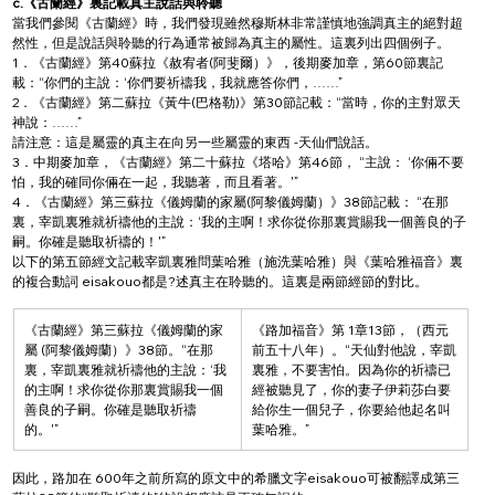
c.《古蘭經》裏記載真主說話與聆聽
當我們參閱《古蘭經》時，我們發現雖然穆斯林非常謹慎地強調真主的絕對超
然性，但是說話與聆聽的行為通常被歸為真主的屬性。這裏列出四個例子。
1．《古蘭經》第40蘇拉《赦宥者(阿斐爾）》，後期麥加章，第60節裏記
載：“你們的主說：‘你們要祈禱我，我就應答你們，……”
2．《古蘭經》第二蘇拉《黃牛(巴格勒)》第30節記載：“當時，你的主對眾天
神說：……”
請注意：這是屬靈的真主在向另一些屬靈的東西 -天仙們說話。
3．中期麥加章，《古蘭經》第二十蘇拉《塔哈》第46節， “主說： ‘你倆不要
怕，我的確同你倆在一起，我聽著，而且看著。'”
4．《古蘭經》第三蘇拉《儀姆蘭的家屬(阿黎儀姆蘭）》38節記載： “在那
裏，宰凱裏雅就祈禱他的主說：‘我的主啊！求你從你那裏賞賜我一個善良的子
嗣。你確是聽取祈禱的！'”
以下的第五節經文記載宰凱裏雅問葉哈雅（施洗葉哈雅）與《葉哈雅福音》裏
的複合動詞 eisakouo都是?述真主在聆聽的。這裏是兩節經節的對比。
《古蘭經》第三蘇拉《儀姆蘭的家
《路加福音》第 1章13節，（西元
屬 (阿黎儀姆蘭）》38節。“在那
前五十八年）。“天仙對他說，宰凱
裏，宰凱裏雅就祈禱他的主說：‘我
裏雅，不要害怕。因為你的祈禱已
的主啊！求你從你那裏賞賜我一個
經被聽見了，你的妻子伊莉莎白要
善良的子嗣。你確是聽取祈禱
給你生一個兒子，你要給他起名叫
的。'”
葉哈雅。”
因此，路加在 600年之前所寫的原文中的希臘文字eisakouo可被翻譯成第三