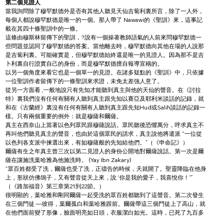
第二個見證人
當我詢問除了穆罕默德外是否有其他人聽見天仙吉蔔利裏所言，除了一人外，
每個人都說穆罕默德是唯一的一個。那人帶了 Nawawi的《聖訓》來，這事記
載在其四十條聖訓中的一條。
這條由穆斯林留傳下的聖訓，?說有一個操著教師語氣的人前來問穆罕默德一
些問題並認同了穆罕默德的答案。當他離去時，穆罕默德向其他在場的人說那
是吉蔔利裏。可能確實是，但穆罕默德始終還是唯一的見證人。因為那不是吉
卜利裏自行證實自己的身份，而是穆罕默德擅自報導宣稱的。
以另一個角度來看它也是一個單一的見證。在諸多疑點的《聖訓》中，只依據
一位聖訓作者留傳下的一條聖訓來求證，未免太差強人意了。
從另一方面看 ,一般地說只有先知才能聽到真主與他的天仙的聲音。在《討拉
特》裏我們沒有任何有關有人聽到真主跟先知以賽亞及耶利米談話的記錄，就
和在《古蘭經》裏沒有任何有關有人聽到真主跟先知Hud或Salih談話的記錄一
樣。只有兩個重要的例外：就是穆薩和爾薩。
真主在西奈山上當著以色列眾民跟穆薩說話。眾民聽後恐懼萬分，呼求真主不
再叫他們聽見真主的聲音，也由於這個眾民的請求，真主說他將遣派 “一位從
以色列各支派中揀選出來，有如穆薩般的先知給他們。”（《申命記》）
爾薩有生之年真主曾三次以第二見證人的身份公開地對爾薩說話。第一次是爾
薩在讓施洗葉哈雅為他施洗時。 (Yay Ibn Zakary)
“眾百姓都受了洗，爾薩也受了洗，正禱告的時候，天就開了。聖靈降臨在他身
上，形狀仿佛鴿子，又有聲音從天上來，說:‘你是我的愛子，我喜悅你！'”
（《路加福音》第三章第21到22節。）
很明顯的，葉哈雅和剛同爾薩一起受洗的眾百姓都聽到了這聲音。第二次發生
在三個門徒 —彼得，葉爾孤白和葉哈雅跟前。爾薩帶這三個門徒上了高山，就
在他們面前變了形像，臉面明亮如日頭，衣服潔白如光。這時，已死了九百多