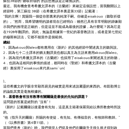
蘇拉38節的“聽取祈禱的”的設想應該是正確無誤的。
最近。我有機會查考希臘文譯本的《古蘭經》來確定這個設想，當我翻開以上
經節時，第三蘇拉 38節（在希臘文譯本裏是第33節）記載著：
“我的主啊！賞賜我一個從你那裏來的純潔子嗣。你確是eisakouo（聽取祈禱
的）。”然而，我希望聰明的讀者現在已經明白：雖然已具有非常明顯的跡象顯
示我們的推理是正確的，但是這並不能成為最後的證據，為什麼呢？因為它是
在1928年翻譯的。因此，無論是根據第一世紀的基督教語法，或者是第七世紀
的穆斯林語法，它都不能當作是個範例。
總結
1．因為akouo與laleo都有應用在《新約》的其他經節中闡述真主的聽與說。
2．因為七十二士譯本的猶太翻譯員也都以真主為主語來應用akouo與laleo。
3．因為現代希臘文譯本的《古蘭經》也採用了eisakouo來闡述真主的聆聽，
4．也因為這相同的事情的描述，都同時在《聖經》和希臘文譯本的《古蘭
經》裏採用了eisakouo來代表sami`un(
)。
這些希臘文的字眼非常顯而易見的確實是用來述說屬靈的東西的。布凱勒博士
的論點其實是毫無根據的。
5．基督教會有沒有教導有關爾薩是最後的先知的課題？
這問題的答案是絕對的 “沒有”！
《新約》記載爾薩以後還會有先知，這是真主籍著保羅寫給以弗所教會時所說
的。
“他（指升天的爾薩）所賜的有使徒，有先知。有傳福音的，有牧師和教師。”
（《以弗所書》第4章11節。）
當我們查考《新約》時，我們發現人們提及他們在爾薩升天很久後才得到啟