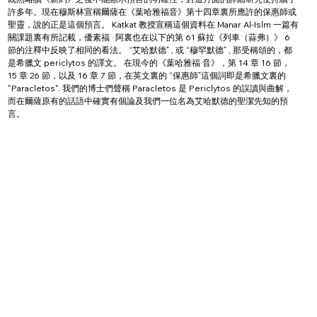
許多年。現在穆斯林宣稱爾薩在《葉哈雅福音》第十四章裏所應許的保惠師或
聖靈，說的正是這個預言。 Katkat 教授宣稱這個資料在 Manar Al-Islm 一篇有
關課題裏有所記載，優素福 · 阿裏也在以下的第 61 蘇拉《列車（蒜弗）》 6 
節的注釋中反映了相同的看法。 “艾哈默德” , 或 “穆罕默德” , 那受稱頌的，都
是希臘文 periclytos 的譯文。 在現今的《葉哈雅福 音》，第 14 章 16 節， 
15 章 26 節，以及 16 章 7 節，在英文裏的 “保惠師”這個詞即是希臘文裏的 
"Paracletos". 我們的博士們聲稱 Paracletos 是 Periclytos 的誤讀與曲解，
而在爾薩原有的話語中確實有個論及我們一位名為艾哈默德的聖潔先知的預
言。