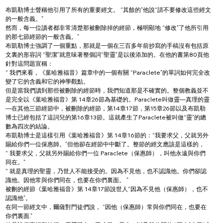
布凱勒博士聲稱他引用了所有的重要經文。 “其餘的”他說“請不要修改這些經文
的一般含義。”
然而，每一位讀者都非常清楚那被刪除掉的經節，極明顯地 “修改”了他所引用
的那七節經節的一般含義。”
布凱勒博士強調了一個重點，那就是一個在三百多年前抄寫的手稿沒有包括原
文裏的形容詞 “聖潔”就意味著整個詞“聖靈”是以後添加的。在他的書第80頁他
針對這問題宣稱：
“ 我們來看，《葉哈雅福音》篇章中的一個有關 “Paraclete”的單詞如何完全改
變了它的含義和它的神學觀點。
但是當我們讀到那些被刪除的經節時，我們知道那是不確實的。整個教義並不
是完全以《葉哈雅福音》第 14章26節為基礎的。Paraclete叫做靈—真理的靈
—在其他三節經節中，被刪除的經節，第14章17節，第15章26節以及布凱勒
博士已經包括了這詞兒的第16章13節。這就產生了Paraclete被叫做“靈”的總
數為四次的結論。
布凱勒博士是這樣引用《葉哈雅福音》第 14章16節的：“我要求父，父就另外
賜給你們一位保惠師。”但他卻在經節中中斷了。整節的經文應該是這樣的，
“ 我要求父，父就另外賜給你們一位 Paraclete（保惠師），叫他永遠與你們
同在。”
“ 就是真理的聖靈，乃世人不能接受的。因為不見他，也不認識他。你們卻認
識他。因他常與你們同在，也要在你們裏面。 ”
被刪的經節《葉哈雅福音》第 14章17節說世人“因為不見他（保惠師），也不
認識他”。
在同一節經文中，爾薩對門徒們說， “因他（保惠師）常與你們同在，也要在
你們裏面.”