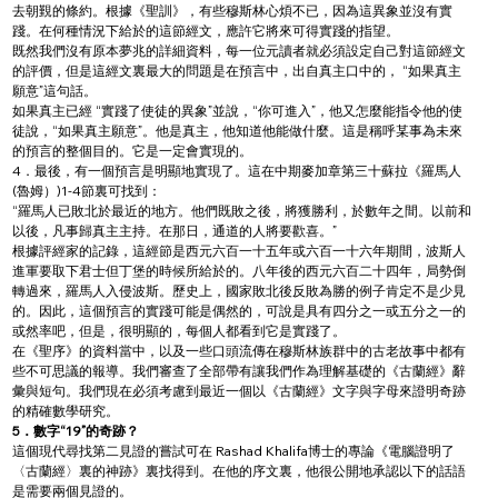
去朝覲的條約。根據《聖訓》，有些穆斯林心煩不已，因為這異象並沒有實
踐。在何種情況下給於的這節經文，應許它將來可得實踐的指望。
既然我們沒有原本夢兆的詳細資料，每一位元讀者就必須設定自己對這節經文
的評價，但是這經文裏最大的問題是在預言中，出自真主口中的， “如果真主
願意”這句話。
如果真主已經 “實踐了使徒的異象”並說，“你可進入”，他又怎麼能指令他的使
徒說，“如果真主願意”。他是真主，他知道他能做什麼。這是稱呼某事為未來
的預言的整個目的。它是一定會實現的。
4．最後，有一個預言是明顯地實現了。這在中期麥加章第三十蘇拉《羅馬人
(魯姆）)1-4節裏可找到：
“羅馬人已敗北於最近的地方。他們既敗之後，將獲勝利，於數年之間。以前和
以後，凡事歸真主主持。在那日，通道的人將要歡喜。”
根據評經家的記錄，這經節是西元六百一十五年或六百一十六年期間，波斯人
進軍要取下君士但丁堡的時候所給於的。八年後的西元六百二十四年，局勢倒
轉過來，羅馬人入侵波斯。歷史上，國家敗北後反敗為勝的例子肯定不是少見
的。因此，這個預言的實踐可能是偶然的，可說是具有四分之一或五分之一的
或然率吧，但是，很明顯的，每個人都看到它是實踐了。
在《聖序》的資料當中，以及一些口頭流傳在穆斯林族群中的古老故事中都有
些不可思議的報導。我們審查了全部帶有讓我們作為理解基礎的《古蘭經》辭
彙與短句。我們現在必須考慮到最近一個以《古蘭經》文字與字母來證明奇跡
的精確數學研究。
5．數字“19”的奇跡？
這個現代尋找第二見證的嘗試可在 Rashad Khalifa博士的專論《電腦證明了
〈古蘭經〉裏的神跡》裏找得到。在他的序文裏，他很公開地承認以下的話語
是需要兩個見證的。