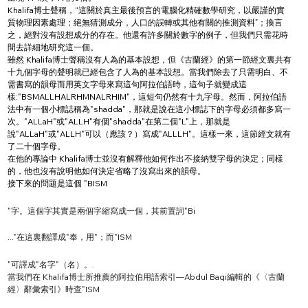
Khalifa博士聲稱，“這關於真主最後預言的電腦化精確數學研究，以嚴謹的實
質物理因素處理；絕無猜測成分，人口的誤轉或其他有關的推測資料”；換言
之，絕對沒有設想成分的存在。他還有許多關於數字的例子，但我們只需花時
間去詳細地研究這一個。
雖然 Khalifa博士聲稱沒有人為的基本設想，但《古蘭經》的第一節經文裏共有
十九個字母的聲明就已經包含了人為的基本設想。當我們除去了只需明白、不
需書寫的韻母而用英文字母來寫這句阿拉伯語時，這句子就變成這
樣:"BSMALLHALRHMNALRHIM"，這短句仍然有十九字母。然而，阿拉伯語
法中有一個小標誌稱為"shadda"，那就是說在這小標誌下的字母必須都多寫一
次。"ALLaH"或"ALLH"有個"shadda"在第二個"L"上，那就是
說"ALLaH"或"ALLH"可以（應該？）寫成"ALLLH"。這樣一來，這節經文就有
了二十個字母。
在他的專論中 Khalifa博士並沒有解釋他如何作出不接納雙字母的決定；同樣
的，他也沒有說明他如何決定省略了沒寫出來的韻母。
接下來的問題是這個 "BISM
"字。這個字其實是兩個字縮寫成一個，其前置詞"Bi
..."在這裏翻譯成"奉，用"；而"ISM
"可譯成"名字"（名）。.
當我們在 Khalifa博士所推薦的阿拉伯用語索引—Abdul Baqi編輯的《〈古蘭
經〉辭彙索引》時查"ISM