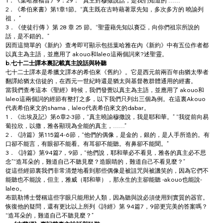
1．《葉哈雅福音》9：29：“ 真主對穆撒說話，是我們知道的 ……”
2．《希伯來書》第1章1節。“真主既在古時藉著眾先知，多次多方的 曉諭列
祖， ”
3．《使徒行傳 》第 28 章 25 節。“聖靈藉先知以賽亞，向你們祖宗所說的
話，是不錯的。”
因而這簡單的《新約》查考即可顯示包括葉哈雅在內《新約》中有五位作者都
以真主為主語，並應用了 akouo和laleo這兩個詞來?述聖靈。
b.七十二士譯本裏記載真主說話與聆聽
七十二士譯本是希臘文譯本的希伯來《舊約》。它是西元前兩百年由猶太學者
翻譯給猶太信徒的，在西元一世紀時還是猶太與基督教群體通用的經書。
當我們查考這本《聖經》時候，我們發覺以真主為主語，並應用了 akouo和
laleo這兩個詞的經節有整打之多，以下我們只列出三個為例。在這裏Akouo
代表希伯來文的shama，laleo代表希伯來文的dabar。
1．《出埃及記》第6章2-3節，“真主曉諭穆撒說，我是耶和華。” “我從前向易
蔔拉欣，以撒，雅各顯現為全能的真主，……”
2．《詩篇》第115篇4-6節，“他們的偶像，是金的，銀的，是人手所造的。有
口卻不能言，有眼卻不能看。有耳卻不能聽。有鼻卻不能聞。”
3．《詩篇》第94篇7，9節，“他們說，耶和華必不看見，雅各的真主必不思
念”“造耳朵的，難道自己不聽見麼？造眼睛的，難道自己不看見麼？”
從這些經節裏我們非常清楚地看到那些偶像是被詛咒與被譏笑的，因為它們不
能聽也不能說，但主，雅威（耶和華），那永生的主卻能聽 -akouo也能說-
laleo。
布凱勒博士聲稱這些字眼只能用於人類，因為聽與說必須使用到實質的器官。
恢復他的疑問，還有更比以上所列《詩經》第 94篇7，9節更完美的答案嗎？
“造耳朵的，難道自己不聽見麼？”