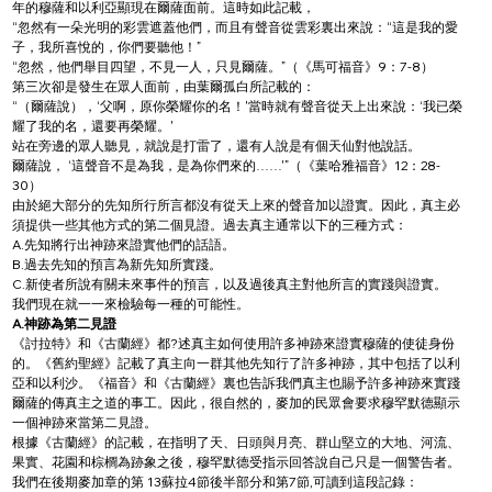
年的穆薩和以利亞顯現在爾薩面前。這時如此記載，
“忽然有一朵光明的彩雲遮蓋他們，而且有聲音從雲彩裏出來說：“這是我的愛
子，我所喜悅的，你們要聽他！”
“忽然，他們舉目四望，不見一人，只見爾薩。”（《馬可福音》9：7-8）
第三次卻是發生在眾人面前，由葉爾孤白所記載的：
“（爾薩說），‘父啊，原你榮耀你的名！'當時就有聲音從天上出來說：‘我已榮
耀了我的名，還要再榮耀。'
站在旁邊的眾人聽見，就說是打雷了，還有人說是有個天仙對他說話。
爾薩說， ‘這聲音不是為我，是為你們來的……'”（《葉哈雅福音》12：28-
30）
由於絕大部分的先知所行所言都沒有從天上來的聲音加以證實。因此，真主必
須提供一些其他方式的第二個見證。過去真主通常以下的三種方式：
A.先知將行出神跡來證實他們的話語。
B.過去先知的預言為新先知所實踐。
C.新使者所說有關未來事件的預言，以及過後真主對他所言的實踐與證實。
我們現在就一一來檢驗每一種的可能性。
A.神跡為第二見證
《討拉特》和《古蘭經》都?述真主如何使用許多神跡來證實穆薩的使徒身份
的。《舊約聖經》記載了真主向一群其他先知行了許多神跡，其中包括了以利
亞和以利沙。《福音》和《古蘭經》裏也告訴我們真主也賜予許多神跡來實踐
爾薩的傳真主之道的事工。因此，很自然的，麥加的民眾會要求穆罕默德顯示
一個神跡來當第二見證。
根據《古蘭經》的記載，在指明了天、日頭與月亮、群山堅立的大地、河流、
果實、花園和棕櫚為跡象之後，穆罕默德受指示回答說自己只是一個警告者。
我們在後期麥加章的第 13蘇拉4節後半部分和第7節,可讀到這段記錄：