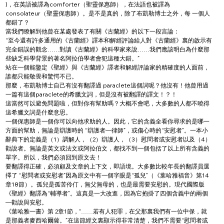
)，在英語被譯為comforter（聖靈保惠師），在法語也被譯為
consolateur（聖靈保惠師）。是不是真的，除了布凱勒博士之外，每 一個人
都錯了？
當我們瞭解到他曾在某處發表了有關《古蘭經》的以下一段言論：
“至今還有許多通用的《古蘭經》譯本和解經評論給人對《古蘭經》裏的啟示有
完全錯誤的觀念……對讀《古蘭經》的科學家來說……我們應該明白為什麼那
些缺乏科學背景的著名阿拉伯學者會犯這種大錯。”
站在一個能鑒定《聖經》與《古蘭經》譯者和解經評論家的精確度的人面前，
誰都只能敬畏和驚愕不已。
那麼，布凱勒博士自己有沒有翻譯過 paraclete這個詞呢？他沒有！他曾用過
一篇有這個paraclete的希臘文詞，但是沒有被翻譯的譯文！？！
這當然可以避免問題啦，但對你有幫助嗎？大概不會吧，大多數的人都不曉得
這希臘文詞是什麼意思。
一個保惠師是一個你可以向他求助的人。因此，它的含義全看你尋求的是哪一
方面的幫助，無論是辯護時的 “辯護者—律師”，或傷心時的“安慰者”。一本小
辭典下的定義是（1）調解人，（2）辯護人，（3）慰問者或安慰者以及（4）
勸說者。無論是英文或法文或阿拉伯文，都找不到一個包括了以上所有含義的
單字。所以，我們必須回到原文去！
要翻譯得正確，必須顧及文章的上下文，即語境。大多數比較年長的翻譯員選
擇了 “慰問者或安慰者”因為原文中有一個字眼是“孤兒”（《葉哈雅福音》第14
章18節）。孤兒是孤苦伶仃，無父無母的，也是最需要安慰的。現代國際版
《聖經》翻譯為“輔導者”。這真是一大改進，因為它抱掛了四個含義中的兩個
—勸說與安慰。
《葉哈雅一書》第 2章1節，“……若有人犯罪，在父那裏我們有一位中保，就
是那義者麥西哈爾薩。”在這節經文裏顯示得非常清楚，我們不需要“慰問者或