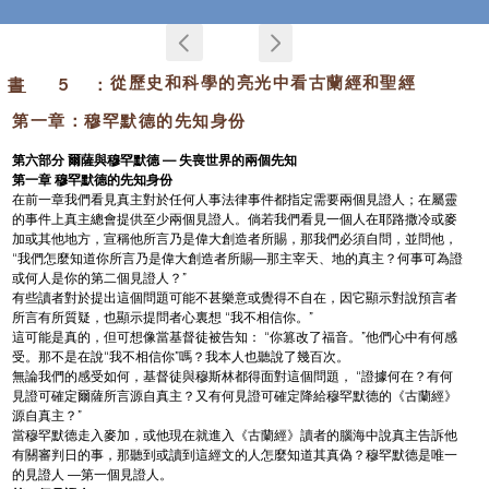
從歷史和科學的亮光中看古蘭經和聖經
書
5
：
第一章：穆罕默德的先知身份
第六部分 爾薩與穆罕默德 — 失喪世界的兩個先知
第一章 穆罕默德的先知身份
在前一章我們看見真主對於任何人事法律事件都指定需要兩個見證人；在屬靈
的事件上真主總會提供至少兩個見證人。倘若我們看見一個人在耶路撒冷或麥
加或其他地方，宣稱他所言乃是偉大創造者所賜，那我們必須自問，並問他， 
“我們怎麼知道你所言乃是偉大創造者所賜—那主宰天、地的真主？何事可為證
或何人是你的第二個見證人？”
有些讀者對於提出這個問題可能不甚樂意或覺得不自在，因它顯示對說預言者
所言有所質疑，也顯示提問者心裏想 “我不相信你。”
這可能是真的，但可想像當基督徒被告知： “你篡改了福音。”他們心中有何感
受。那不是在說“我不相信你”嗎？我本人也聽說了幾百次。
無論我們的感受如何，基督徒與穆斯林都得面對這個問題， “證據何在？有何
見證可確定爾薩所言源自真主？又有何見證可確定降給穆罕默德的《古蘭經》
源自真主？”
當穆罕默德走入麥加，或他現在就進入《古蘭經》讀者的腦海中說真主告訴他
有關審判日的事，那聽到或讀到這經文的人怎麼知道其真偽？穆罕默德是唯一
的見證人 —第一個見證人。