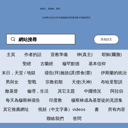
伊斯兰，基督教，真理
从伊斯兰的古兰经与基督教的圣经看这两大宗教的异同
其他語文
主頁
作者的話
宣教準備
神(真主)
耶穌(爾撒)
聖經
古蘭經
穆罕默德
基本信仰
末日，天堂 / 地獄
禱告(拜)施捨(課)禁食(齋)
伊斯蘭的統治
男與女
聖戰
宗教初期
天使(天神)
布哈里聖訓
敵基督
倫理，生活
其它主題
中國情況
阿拉伯
每天為穆斯林禱告
印度教
穆斯林成為基督徒的見證集
其它推薦網址
視頻（中文字幕）videos
書
所有內容
聯絡我們
答問