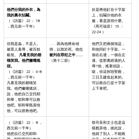
他們分我的外衣，為
於是將他釘在十字架
我的裏衣拈鬮。
上，拈鬮分他的衣
（《詩篇》 22 ： 18 
服，看是誰得什麼。
，西元前一千年）
《馬可福音》 15 ： 
22-24 ）
但我是蟲，不是人。
……因為他將命傾
他們又把兩個強盜，
被眾人羞辱，被百姓
倒，以致於死。他也 
和他同釘十字架。一
藐視。 
凡看見我的都
被列在罪犯之中……
個在右邊，一個在左
嗤笑我。他們撇嘴搖
（第十二節）
邊。從那裏經過的人
頭。
辱?他，搖著頭說，
（《詩篇》 22 ： 6-8 
咳，你這拆毀聖殿，
，西元前一千年）
三日又建造起來的。
凡看見我的都嗤笑
可以救自己從十字架
我。他們撇嘴搖頭，
上下來吧。
說，他把自己交托耶
和華，耶和華可以救
他吧。耶和華既喜悅
他，可以搭救他吧。
（《詩篇》 22 ： 8 ，
祭司長和文士也是這
西元前一千年）
樣戲弄他，彼此說，
他把自己交托耶和
他就了別人，不能救