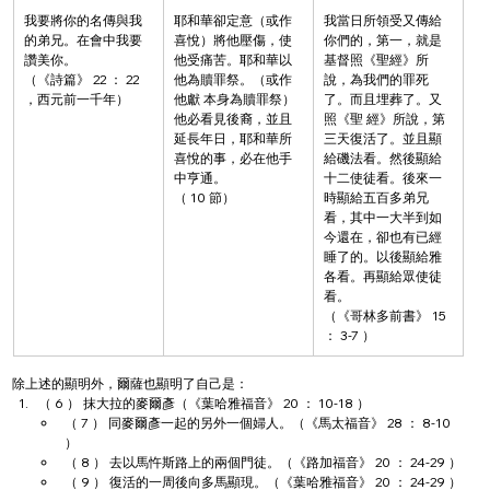
我要將你的名傳與我
耶和華卻定意（或作
我當日所領受又傳給
的弟兄。在會中我要
喜悅）將他壓傷，使
你們的，第一，就是
讚美你。
他受痛苦。耶和華以
基督照《聖經》所
（《詩篇》 22 ： 22 
他為贖罪祭。（或作
說，為我們的罪死
，西元前一千年）
他獻 本身為贖罪祭）
了。而且埋葬了。又
他必看見後裔，並且
照《聖 經》所說，第
延長年日，耶和華所
三天復活了。並且顯
喜悅的事，必在他手
給磯法看。然後顯給
中亨通。
十二使徒看。後來一
（ 10 節）
時顯給五百多弟兄
看，其中一大半到如
今還在，卻也有已經
睡了的。以後顯給雅
各看。再顯給眾使徒
看。
（《哥林多前書》 15 
： 3-7 ）
除上述的顯明外，爾薩也顯明了自己是：
（ 6 ） 抹大拉的麥爾彥（《葉哈雅福音》 20 ： 10-18 ）
（ 7 ） 同麥爾彥一起的另外一個婦人。（《馬太福音》 28 ： 8-10 
）
（ 8 ） 去以馬忤斯路上的兩個門徒。（《路加福音》 20 ： 24-29 ）
（ 9 ） 復活的一周後向多馬顯現。（《葉哈雅福音》 20 ： 24-29 ）