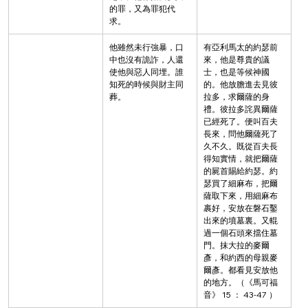
的罪，又為罪犯代
求。
他雖然未行強暴，口
有亞利馬太的約瑟前
中也沒有詭詐，人還
來，他是尊貴的議
使他與惡人同埋。誰
士，也是等候神國
知死的時候與財主同
的。他放膽進去見彼
葬。
拉多，求爾薩的身
禮。彼拉多詫異爾薩
已經死了。便叫百夫
長來，問他爾薩死了
久不久。既從百夫長
得知實情，就把爾薩
的屍首賜給約瑟。約
瑟買了細麻布，把爾
薩取下來，用細麻布
裹好，安放在磐石鑿
出來的墳墓裏。又輥
過一個石頭來擋住墓
門。抹大拉的麥爾
彥，和約西的母親麥
爾彥。都看見安放他
的地方。（《馬可福
音》 15 ： 43-47 ）