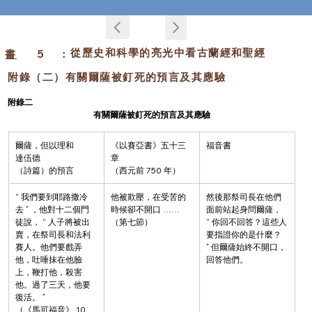
從歷史和科學的亮光中看古蘭經和聖經
書
5
：
附錄（二）有關爾薩被釘死的預言及其應驗
附錄二
有關爾薩被釘死的預言及其應驗
爾薩，但以理和
《以賽亞書》五十三
福音書
達伍德
章
（詩篇）的預言
（西元前 750 年）
“ 我們要到耶路撒冷
他被欺壓，在受苦的
然後那祭司長在他們
去 ” ，他對十二個門
時候卻不開口 …… 
面前站起身問爾薩， 
徒說， “ 人子將被出
（第七節）
“ 你回不回答？這些人
賣，在祭司長和法利
要指證你的是什麼？ 
賽人。他們要戲弄
” 但爾薩始終不開口，
他，吐唾抹在他臉
回答他們。
上，鞭打他，殺害
他。過了三天，他要
復活。 ”
（《馬可福音》 10 