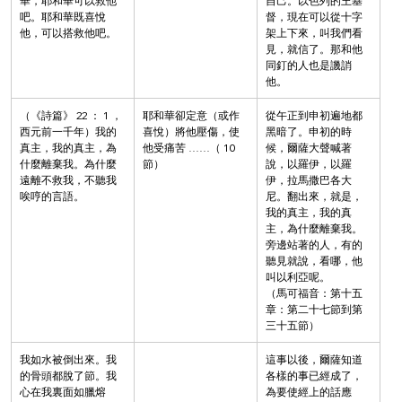
華，耶和華可以救他
自己。以色列的王基
吧。耶和華既喜悅
督，現在可以從十字
他，可以搭救他吧。
架上下來，叫我們看
見，就信了。那和他
同釘的人也是譏誚
他。
（《詩篇》 22 ： 1 ，
耶和華卻定意（或作
從午正到申初遍地都
西元前一千年）我的
喜悅）將他壓傷，使
黑暗了。申初的時
真主，我的真主，為
他受痛苦 ……（ 10 
候，爾薩大聲喊著
什麼離棄我。為什麼
節）
說，以羅伊，以羅
遠離不救我，不聽我
伊，拉馬撒巴各大
唉哼的言語。
尼。翻出來，就是，
我的真主，我的真
主，為什麼離棄我。
旁邊站著的人，有的
聽見就說，看哪，他
叫以利亞呢。
（馬可福音：第十五
章：第二十七節到第
三十五節）
我如水被倒出來。我
這事以後，爾薩知道
的骨頭都脫了節。我
各樣的事已經成了，
心在我裏面如臘熔
為要使經上的話應