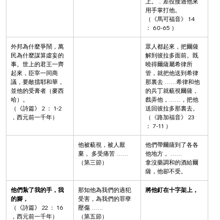
上。 .. 差役接過他來
用手掌打他。
（《馬可福音》 14 
： 60-65 ）
外邦為什麼爭鬧，萬
眾人都起來，把爾薩
民為什麼謀算虛妄的
解到彼拉多面前。既
事。世上的君王一齊
曉得爾薩屬希律所
起來，臣宰一同商
管，就把他送到希律
議，要敵擋耶和華，
那裏去 ……希律和他
並他的受膏者（麥西
的兵丁就藐視爾薩，
哈）。
戲弄他，……，把他
（《詩篇》 2 ： 1-2 
送回彼拉多那裏去。
，西元前一千年）
（《路加福音》 23 
： 7-11 ）
他被藐視，被人厭
他們帶爾薩到了各各
棄， 多受痛苦 ……
他地方， ……
（第三節）
拿沒藥調和的酒給爾
薩，他卻不受。
他們紮了我的手，我
那知他為我們的過犯
將他釘在十字架上，
的腳，
受害，為我們的罪孽
（《詩篇》 22 ： 16 
壓傷 ……
，西元前一千年）
（第五節）