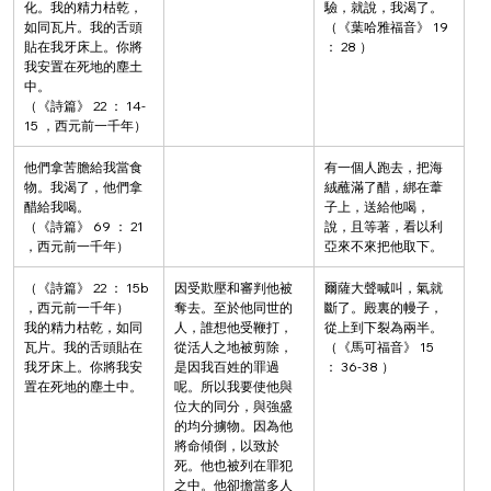
化。我的精力枯乾，
驗，就說，我渴了。
如同瓦片。我的舌頭
（《葉哈雅福音》 19 
貼在我牙床上。你將
： 28 ）
我安置在死地的塵土
中。
（《詩篇》 22 ： 14-
15 ，西元前一千年）
他們拿苦膽給我當食
有一個人跑去，把海
物。我渴了，他們拿
絨蘸滿了醋，綁在葦
醋給我喝。
子上，送給他喝，
（《詩篇》 69 ： 21 
說，且等著，看以利
，西元前一千年）
亞來不來把他取下。
（《詩篇》 22 ： 15b 
因受欺壓和審判他被
爾薩大聲喊叫，氣就
，西元前一千年）
奪去。至於他同世的
斷了。殿裏的幔子，
我的精力枯乾，如同
人，誰想他受鞭打，
從上到下裂為兩半。
瓦片。我的舌頭貼在
從活人之地被剪除，
（《馬可福音》 15 
我牙床上。你將我安
是因我百姓的罪過
： 36-38 ）
置在死地的塵土中。
呢。所以我要使他與
位大的同分，與強盛
的均分擄物。因為他
將命傾倒，以致於
死。他也被列在罪犯
之中。他卻擔當多人