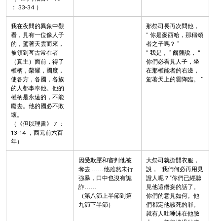
： 33-34 ）
我在夜間的異象中觀
那祭司長再次問他， 
看，見有一位像人子
“ 你是麥西哈，那稱頌
的，駕著天雲而來，
者之子嗎？ ”
被領到亙古常在者
“ 我是， ” 爾薩說， “ 
（真主）面前，得了
你們必看見人子，坐
權柄，榮耀，國度，
在那權能者的右邊，
使各方，各國，各族
駕著天上的雲降臨。 ”
的人都事奉他。他的
權柄是永遠的，不能
廢去。他的國必不敗
壞。
（《但以理書》 7 ： 
13-14 ，西元前六百
年）
因受欺壓和審判他被
大祭司就撕開衣服，
奪去 ……他雖然未行
說， “我們何必再用見
強暴，口中也沒有詭
證人呢？”你們已經聽
詐……
見他這僭妄的話了。
（第八節上半節到第
你們的意見如何。他
九節下半節）
們都定他該死的罪。
就有人吐唾沫在他臉