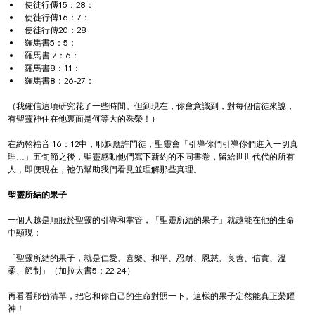
使徒行傳15：28：
使徒行傳16：7：
使徒行傳20：28
羅馬書5：5：
羅馬書 7：6：
羅馬書8：11：
羅馬書8：26-27：
（我確信這項研究花了一些時間。但到現在，你會意識到，對每個信徒來說，
有聖靈神住在他裏面是何等大的殊榮！）
在約翰福音 16：12中，耶穌應許門徒，聖靈會「引導你們引導你們進入一切真
理…」五旬節之後，聖靈感動他們寫下新約的不同書卷，留給世世代代的所有
人，即便現在，祂仍幫助我們看見並理解那些真理。
聖靈所結的果子
一個人越是順服於聖靈的引導和掌管，「聖靈所結的果子」就越能在他的生命
中顯現：
「聖靈所結的果子，就是仁愛、喜樂、和平、忍耐、恩慈、良善、信實、溫
柔、節制」（加拉太書5：22-24）
再看看那份清單，把它和你自己的生命對照一下。這樣的果子定然能真正榮耀
神！