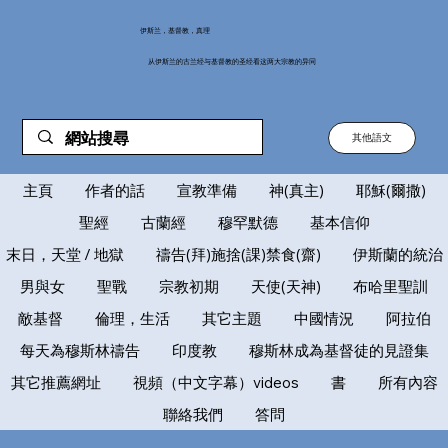
伊斯兰，基督教，真理
从伊斯兰的古兰经与基督教的圣经看这两大宗教的异同
其他語文
主頁
作者的話
宣教準備
神(真主)
耶穌(爾撒)
聖經
古蘭經
穆罕默德
基本信仰
末日，天堂 / 地獄
禱告(拜)施捨(課)禁食(齋)
伊斯蘭的統治
男與女
聖戰
宗教初期
天使(天神)
布哈里聖訓
敵基督
倫理，生活
其它主題
中國情況
阿拉伯
每天為穆斯林禱告
印度教
穆斯林成為基督徒的見證集
其它推薦網址
視頻（中文字幕）videos
書
所有內容
聯絡我們
答問