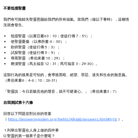
不要抵擋聖靈
我們有可能錯失聖靈恩賜給我們的所有福氣。當我們（做以下事時），這種情
況就會發生。
抵擋聖靈（以賽亞書63：10；使徒行傳 7：51）；
使聖靈憂傷 （以弗所書 4：30）；
欺哄聖靈（使徒行傳 5：3）；
試探聖靈（使徒行傳 5：9）；
辱罵聖靈 （希伯來書 10：29）；
褻瀆聖靈（馬太福音 12：31；馬可福音 3：29-30）。
這類行為的後果是可怕的，會導致黑暗、絕望、罪惡、迷失和生命的無意義。
（希伯來書6：4-6；10：26-31）
「聖靈說：今日若聽見他的聲音，就不可硬著心。」（希伯來書3：7）
自我測試第十六條
回答以下問題並對比你的答案
（ 
https://answeringislam.org/Nehls/Alkitab/answers.html#ty16
 ）。
 1.列舉出聖靈在人身上做的四件事
l2.聖靈的第一個果子是什麼呢？