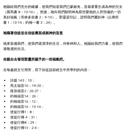
祂賜給我們充分的確據，使我們知道我們已蒙赦免，並藉著重生成為神的兒女
（羅馬書 8：13-16）。然後，祂向我們顯明神為那些愛祂的人所預備的一切
美好福氣（哥林多前書 2：9-10）。聖靈是印記，證明我們屬於神（以弗所
書 1：13-14；約翰一書 3：24）。
祂藉著信徒並在信徒裏面成就神的旨意
祂來裝備我們，使我們過潔淨的生活，侍奉神和人。祂賜給我們力量，使我們
過敬虔的生活。
你親自去發現聖靈所賜予的一些福氣吧。
在每處經文引用旁，寫下你從該節經文中所學到的內容：
詩篇 143：10：
馬太福音10：19-20：
路加福音2：26-27：
約翰福音14：26：
約翰福音16：12：
約翰福音16：13-14：
使徒行傳1：8：
使徒行傳 4：31：
使徒行傳8：29：
使徒行傳13：2-4：