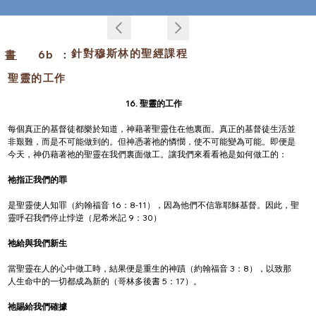
針對穆斯林的聖經課程
書
6b
：
聖靈的工作
16. 聖靈的工作
每個真正的基督徒都樂於知道，神藉著聖靈住在他裏面。真正的基督徒生活並
非艱難，而是不可能做到的。但神憑著祂的憐憫，使不可能變為可能。即便是
今天，神仍藉著祂的聖靈在我們裏面做工。讓我們來看看祂是如何做工的：
祂指正我們的罪
是聖靈使人知罪（約翰福音 16：8-11），因為他們不信靠耶穌基督。因此，聖
靈呼召我們停止悖逆（尼希米記 9：30）
祂給與我們新生
當聖靈在人的心中做工時，結果便是重生的神蹟（約翰福音 3：8），以致那
人生命中的一切都成為新的（哥林多後書 5：17）。
祂賜給我們確據