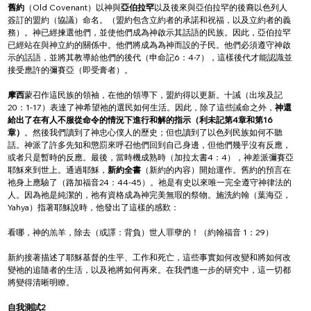
舊約
（Old Covenant）以神與
亞伯拉罕
以及後來與亞伯拉罕的後裔以色列人
簽訂的盟約（協議）命名。（盟約包含立約者的承諾和祝福，以及立約者的義
務）。神已經揀選他們，並使他們成為神啟示其話語的民族。因此，亞伯拉罕
已經站在與神立約的關係中。他們將成為為神而設的子民。他們必須遵守神啟
示的話語，並將其教導給他們的後代（申命記6：4-7），這樣後代才能認識並
接受應許的彌賽亞（即受膏者）。
摩西
蒙召作這民族的領袖，在他的領導下，盟約得以更新。十誡（出埃及記
20：1-17）表達了神希望祂的選民如何生活。因此，除了這些誡命之外，
神還
給出了在有人不服從命令的情況下進行和解的指示（利未記第4章和第16
章）
。然後我們讀到了神忠心僕人的歷史；但也讀到了以色列民族如何不聽
話。神派了許多先知和懲罰來呼召他們回到自己身邊，但他們幾乎沒有反應，
或者只是暫時的反應。最後，當時機成熟時（加拉太書4：4），神差派彌賽亞
耶穌來到世上。通過耶穌，
新約全書
（新約的內容）開始運作。舊約的預言在
祂身上應驗了（路加福音24：44-45）。祂是有史以來唯一完全遵守神律法的
人。因為祂是純潔的，祂有資格成為神完美無瑕的祭物。施洗約翰（葉海亞，
Yahya）指著耶穌說時，他發出了這樣的感歎：
看哪，神的羔羊，除去（或譯：背負）世人罪孽的！（約翰福音 1：29）
新約接著描述了耶穌基督的生平、工作和死亡，這些事實如何改變和將如何改
變祂的追隨者的生活，以及祂將如何再來。在我們進一步的研究中，這一切都
將變得清晰明瞭。
自我測試2