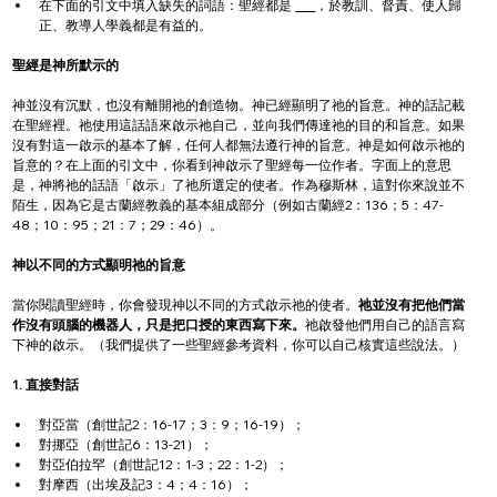
在下面的引文中填入缺失的詞語：聖經都是 
，於教訓、督責、使人歸
正、教導人學義都是有益的。
聖經是神所默示的
神並沒有沉默，也沒有離開祂的創造物。神已經顯明了祂的旨意。神的話記載
在聖經裡。祂使用這話語來啟示祂自己，並向我們傳達祂的目的和旨意。如果
沒有對這一啟示的基本了解，任何人都無法遵行神的旨意。神是如何啟示祂的
旨意的？在上面的引文中，你看到神啟示了聖經每一位作者。字面上的意思
是，神將祂的話語「啟示」了祂所選定的使者。作為穆斯林，這對你來說並不
陌生，因為它是古蘭經教義的基本組成部分（例如古蘭經2：136；5：47-
48；10：95；21：7；29：46）。
神以不同的方式顯明祂的旨意
當你閱讀聖經時，你會發現神以不同的方式啟示祂的使者。
祂並沒有把他們當
作沒有頭腦的機器人，只是把口授的東西寫下來。
祂啟發他們用自己的語言寫
下神的啟示。（我們提供了一些聖經參考資料，你可以自己核實這些說法。）
1. 直接對話
對亞當（創世記2：16-17；3：9；16-19）；
對挪亞（創世記6：13-21）；
對亞伯拉罕（創世記12：1-3；22：1-2）；
對摩西（出埃及記3：4；4：16）；