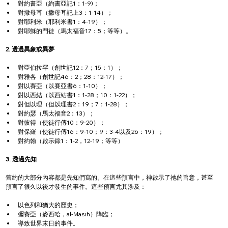
對約書亞（約書亞記1：1-9)；
對撒母耳（撒母耳記上3：1-14）；
對耶利米（耶利米書1：4-19）；
對耶穌的門徒（馬太福音17：5；等等）。
2. 透過異象或異夢
對亞伯拉罕（創世記12：7；15：1）；
對雅各（創世記46：2；28：12-17）；
對以賽亞（以賽亞書6：1-10）；
對以西結（以西結書1：1-28；10：1-22）；
對但以理（但以理書2：19；7：1-28）；
對約瑟（馬太福音2：13）；
對彼得（使徒行傳10：9-20）；
對保羅（使徒行傳16：9-10；9：3-4以及26：19）；
對約翰（啟示錄1：1-2，12-19；等等）
3. 透過先知
舊約的大部分內容都是先知們寫的。在這些預言中，神啟示了祂的旨意，甚至
預言了很久以後才發生的事件。這些預言尤其涉及：
以色列和猶大的歷史；
彌賽亞（麥西哈，al-Masih）降臨；
導致世界末日的事件。