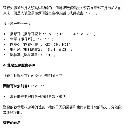
這種知識通常是人類無法理解的。但是聖經解釋說：預言從來都不是出於人的
意志，而是人被聖靈感動而說出自神的話（彼得後書1：21）。
接下來一些例子：
撒母耳（撒母耳記上9：15-17；13：13-14；16：7-13）；
拿單（撒母耳記下12：1-15）；
以賽亞（以賽亞書1：1-20；58：1-59）；
耶利米（耶利米書2：1-13；3：6-23）；
瑪拉基（瑪拉基書1：1-14）。
4. 通過記錄歷史事件
神也在祂與祂百姓的交往中顯明祂自己。
閱讀哥林多前書10：6，11
為什麼神要把以色列的歷史寫下來？
聖經的啟示是根據神的旨意、祂的子民的需要和他們掌握信息的能力，分階段
逐步啟示的。
聖經的信息