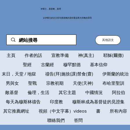
伊斯兰，基督教，真理
从伊斯兰的古兰经与基督教的圣经看这两大宗教的异同
其他語文
主頁
作者的話
宣教準備
神(真主)
耶穌(爾撒)
聖經
古蘭經
穆罕默德
基本信仰
末日，天堂 / 地獄
禱告(拜)施捨(課)禁食(齋)
伊斯蘭的統治
男與女
聖戰
宗教初期
天使(天神)
布哈里聖訓
敵基督
倫理，生活
其它主題
中國情況
阿拉伯
每天為穆斯林禱告
印度教
穆斯林成為基督徒的見證集
其它推薦網址
視頻（中文字幕）videos
書
所有內容
聯絡我們
答問