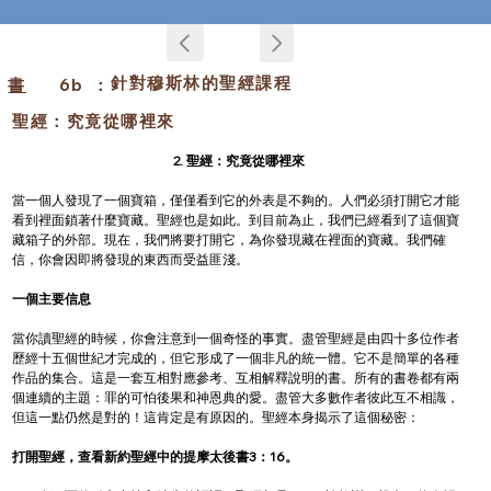
針對穆斯林的聖經課程
書
6b
：
聖經：究竟從哪裡來
2. 聖經：究竟從哪裡來
當一個人發現了一個寶箱，僅僅看到它的外表是不夠的。人們必須打開它才能
看到裡面鎖著什麼寶藏。聖經也是如此。到目前為止，我們已經看到了這個寶
藏箱子的外部。現在，我們將要打開它，為你發現藏在裡面的寶藏。我們確
信，你會因即將發現的東西而受益匪淺。
一個主要信息
當你讀聖經的時候，你會注意到一個奇怪的事實。盡管聖經是由四十多位作者
歷經十五個世紀才完成的，但它形成了一個非凡的統一體。它不是簡單的各種
作品的集合。這是一套互相對應參考、互相解釋說明的書。所有的書卷都有兩
個連續的主題：罪的可怕後果和神恩典的愛。盡管大多數作者彼此互不相識，
但這一點仍然是對的！這肯定是有原因的。聖經本身揭示了這個秘密：
打開聖經，查看新約聖經中的提摩太後書3：16。