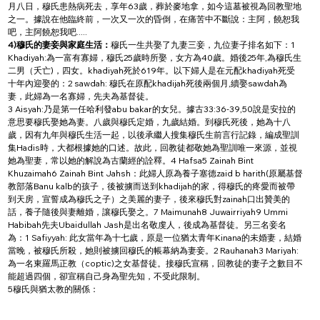
月八日，穆氏患熱病死去，享年63歲，葬於麥地拿，如今這墓被視為回教聖地
之一。據說在他臨終前，一次又一次的昏倒，在痛苦中不斷說：主阿，饒恕我
吧，主阿饒恕我吧.....
4)穆氏的妻妾與家庭生活：
穆氏一生共娶了九妻三妾，九位妻子排名如下：1 
Khadiyah:為一富有寡婦，穆氏25歲時所娶，女方為40歲。婚後25年,為穆氏生
二男（夭亡)，四女。khadiyah死於619年。以下婦人是在元配khadiyah死受
十年內迎娶的：2 sawdah: 穆氏在原配khadijah死後兩個月,續娶sawdah為
妻，此婦為一名寡婦，先夫為基督徒。
3 Aisyah:乃是第一任哈利發abu bakar的女兒。據古33:36-39,50說是安拉的
意思要穆氏娶她為妻。八歲與穆氏定婚，九歲結婚。到穆氏死後，她為十八
歲，因有九年與穆氏生活一起，以後承繼人搜集穆氏生前言行記錄，編成聖訓
集Hadis時，大都根據她的口述。故此，回教徒都敬她為聖訓唯一來源，並視
她為聖妻，常以她的解說為古蘭經的詮釋。4 Hafsa5 Zainah Bint 
Khuzaimah6 Zainah Bint Jahsh：此婦人原為養子塞德zaid b harith(原屬基督
教部落Banu kalb的孩子，後被擄而送到khadijah的家，得穆氏的疼愛而被帶
到天房，宣誓成為穆氏之子）之美麗的妻子，後來穆氏對zainah口出贊美的
話，養子隨後與妻離婚，讓穆氏娶之。7 Maimunah8 Juwairriyah9 Ummi 
Habibah先夫Ubaidullah Jash是出名敬虔人，後成為基督徒。另三名妾名
為：1 Safiyyah: 此女當年為十七歲，原是一位猶太青年Kinana的未婚妻，結婚
當晚，被穆氏所殺，她則被擄回穆氏的帳幕納為妻妾。2 Rauhanah3 Mariyah: 
為一名東羅馬正教（coptic)之女基督徒。接穆氏宣稱，回教徒的妻子之數目不
能超過四個，卻宣稱自己身為聖先知，不受此限制。
5穆氏與猶太教的關係：