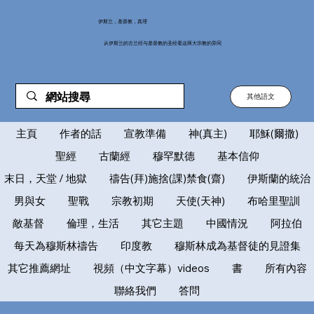
伊斯兰，基督教，真理
从伊斯兰的古兰经与基督教的圣经看这两大宗教的异同
其他語文
主頁
作者的話
宣教準備
神(真主)
耶穌(爾撒)
聖經
古蘭經
穆罕默德
基本信仰
末日，天堂 / 地獄
禱告(拜)施捨(課)禁食(齋)
伊斯蘭的統治
男與女
聖戰
宗教初期
天使(天神)
布哈里聖訓
敵基督
倫理，生活
其它主題
中國情況
阿拉伯
每天為穆斯林禱告
印度教
穆斯林成為基督徒的見證集
其它推薦網址
視頻（中文字幕）videos
書
所有內容
聯絡我們
答問