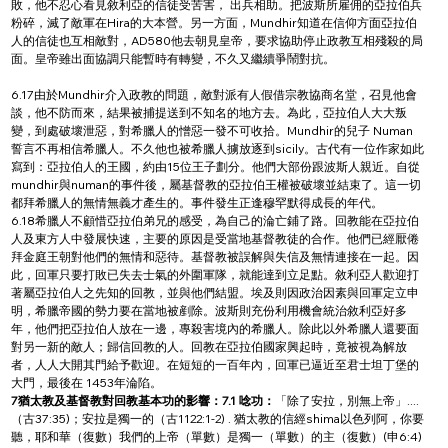
敗，他不忍心看見敘利亞的信徒受苦害， 出兵相助。把波斯所雇佣的亞拉伯兵
粉碎，滅了敵軍在Hira的大本營。另一方面，Mundhir知道在信仰方面亞拉伯
人的信徒也互相敵對，AD580他去朝見皇帝，要求協助停止政教互相殘殺的局
面。皇帝雖出面協調只能暫時有轉變，不久又繼續爭鬧對抗。
6.17由於Mundhir介入政教的問題，敵對派有人假借宗教協商名堂，召見他會
談，他不防而來，結果被捕提送到不知名的地方去。為此，亞拉伯人大大叛
變，到處破壞泄惡，對希臘人的憎惡一發不可收拾。Mundhir的兒子 Numan
誓言不再相信希臘人。不久他也被希臘人擄放逐到sicily。古代有一位作家如此
寫到：亞拉伯人的王國，約由15位王子劃分。他們大部份跟波斯人親近。自從
mundhir與numan的事件後，屬基督教的亞拉伯王權被破壞並結束了。這一切
都拜希臘人的無情無義才產生的。事件發生正逢穆罕默得成長的年代。
6.18希臘人不顧惜亞拉伯弟兄的感受，為自己的淪亡鋪了路。回教能在亞拉伯
人及東方人中發展快速，主要的原因是受當地基督教徒的合作。他們已經厭倦
拜金庭王朝對他們的無情和惡待。基督教被誤解與失信及無情連接在一起。因
此，回軍只要打敗已失去士氣的外圍軍隊，就能達到立足點。敘利亞人歡迎打
著屬亞拉伯人之先知的回教，並與他們結盟。埃及則因政治因素與回軍定立申
明，希臘帝國的勢力要在當地被剷除。波斯則充份利用機會統治敘利亞好多
年，他們把亞拉伯人放在一邊，專殺害境內的希臘人。除此以外希臘人還要面
對另一新的敵人；歸信回教的人。回教在亞拉伯國家興起時，竟被視為解放
者，人人大開其門給予歡迎。在短短的一百年內，回軍已逼近至君士坦丁堡的
大門，最後在 1453年淪陷。
7猶太教及基督教對回教基本功的影響：7.1 唸功：
「除了安拉，別無上帝」....
（古37:35)；安拉是獨一的（古1122:1-2) . 猶太教的信經shima以色列阿，你要
聽，耶和華（復數）我們的上帝（單數）是獨一（單數）的主（復數）(申6:4)