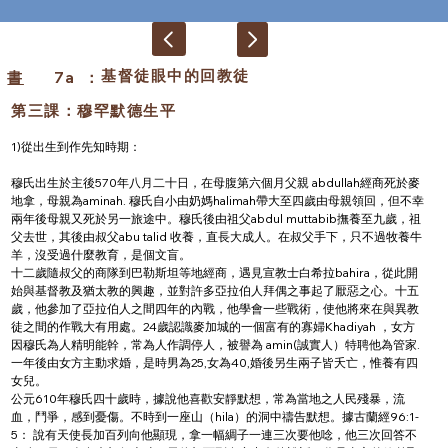
基督徒眼中的回教徒
書
7a
：
第三課：穆罕默德生平
1)從出生到作先知時期：
穆氏出生於主後570年八月二十日，在母腹第六個月父親 abdullah經商死於麥
地拿，母親為aminah. 穆氏自小由奶媽halimah帶大至四歲由母親領回，但不幸
兩年後母親又死於另一旅途中。穆氏後由祖父abdul muttabib撫養至九歲，祖
父去世，其後由叔父abu talid 收養，直長大成人。在叔父手下，只不過牧養牛
羊，沒受過什麼教育，是個文盲。
十二歲隨叔父的商隊到巴勒斯坦等地經商，遇見宣教士白希拉bahira，從此開
始與基督教及猶太教的興趣，並對許多亞拉伯人拜偶之事起了厭惡之心。十五
歲，他參加了亞拉伯人之間四年的內戰，他學會一些戰術，使他將來在與異教
徒之間的作戰大有用處。24歲認識麥加城的一個富有的寡婦Khadiyah ，女方
因穆氏為人精明能幹，常為人作調停人，被譽為 amin(誠實人）特聘他為管家.
一年後由女方主動求婚，是時男為25,女為40,婚後另生兩子皆夭亡，惟養有四
女兒。
公元610年穆氏四十歲時，據說他喜歡安靜默想，常為當地之人民殘暴，流
血，鬥爭，感到憂傷。不時到一座山（hila）的洞中禱告默想。據古蘭經96:1-
5： 說有天使長加百列向他顯現，拿一幅綢子一連三次要他唸，他三次回答不