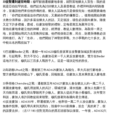
3)從聖遷到逝世時期：
穆罕默德遷都麥地拿後，就對當地猶太人宣告：我的道
就是亞伯拉罕的道。他們起先為討好猶太人及基督教徒, 作禮拜時面向耶路撒
冷，並邀請他們來信他所傳的道。猶太人認為他只是個假先知；他就開責備他
們：「你們從前都逼迫你們的先知，又棄絕你們的彌賽亞」。後期他開始與猶
太教分清界線，說許多逼迫猶太人的話。又定規說，禱告必須面向麥加。隨後
又定下許多禮儀，齋戒，往麥加朝聖的禮制，定每星期五為聚拜日等。
當他在麥地拿建立他的神權，政治，經濟後，教徒人數增加。為取得一席之
地，於是開始用武力去宣教與征服。他們視保衛正教，民生，財產與傳教必須
同時進行。為了「生存」，他們開始了神聖的爭戰。大小爭戰約七十多次。其
中較出名的戰役如下：
1)巴達爾Badar之戰：遷都一年AD623穆氏曾派軍去攻擊麥加城反對者的商
隊，引起戰爭。對方不甘心，由麥加召來一千人來反攻麥地拿。雙方在Badar
這地方打仗。穆氏以三百多人戰胜千人。這是一場決定性的胜仗。
2)烏胡都Uhud之戰：遷都第三年AD625麥加人為報仇，率大兵攻打麥地拿，
雙方會戰於烏胡都山下，穆氏受傷，回報敗退。但麥加人竟未乘胜直入麥地拿.
3)爭得格Chendeq之戰：遷都第五年AD627麥加人會合猶太人約一萬二千人
來圍攻麥地拿。穆氏用波斯人的兵計，環城挖濠，灌水抵敵，麥加人包圍十五
天功敗而退，穆氏突出擊殺死不少敵人。麥加人從此不敢小看穆氏。次年雙方
和談，麥加人准許回教徒前來朝聖。穆氏接著到各國向君主傳道。
4)反攻麥加：AD630年，即遷都第八年，他率領一萬二千人攻佔麥加，麥加人
無條件投降。穆氏帶兵來到克而白，毀廟中360座偶像，並念「真的來了，假
的該要去掉」（古17:18).但對克而白的黑石頭卻加以保留。一年後，AD632六