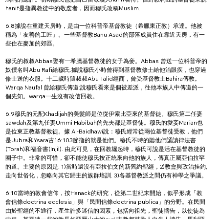
hanif是指異教徒中的敬虔者，因而穆氏改稱Muslim.
6.8據說在重建天房時，是由一位科普帝基督教徒（希臘東正教）承達。他被
稱為「友善的工匠」。一些基督教Banu Asad的部落成員住在靠近天房，有一
些住在麥加的郊區。
穆氏的叔叔Abbas娶有一希臘基督教徒的女子為妾。Abbas 曾送一位科普帝的
奴僕名叫Abu Rafi給穆氏.據說穆氏小時曾得到基督教修士給他治眼疾，也穿過
修士送的衣服。十二歲時隨叔叔Abu Talid經商，曾受基督教士Bahira傳教。
Warqa Naufal 曾給穆氏傳道:說穆氏看來是個被差派，往他本族人中傳道的一
個先知。warqa一生沒有改信回教。
6.9穆氏的元配Khadijah的美髮師是位從伊索比亞來的基督徒。穆氏第二任妻
sawdah及第九任妻Ummi Habibah的先夫都是基督徒。穆氏的愛妾Marian也
是位東正教基督教徒。據 Al-Baidhawi說：穆氏經常從兩位基督徒受教，他們
是Jubra和Ysara古16:103節指的就是他們。穆氏不時的聽他們誦讀律法書
(Torah)和福音書(Injil). 由此可見，在回教堀起時，穆氏可說是活在基督教徒的
圈子中。非常的可惜，卻不能使穆氏按正統來向他的族人，傳真正屬亞伯拉罕
的道。主要的原因是: 1)當時還沒有亞拉伯文的新舊約聖經，2)教會與政治挂釣,
走向世俗化，忽略向其它歸主的族群培訓. 3)各基督教派之間仍有神學之爭議。
6:10當時的教會信仰，按Hanack的研究，從第二世紀末開始，似乎形成「教
會信條doctrina ecclesia」與「民間信條doctrina publica」的分野。在民間
由於聖經的不通行，產生許多迷信的因素，包括向祖先，聖徒禱告，以使徒為