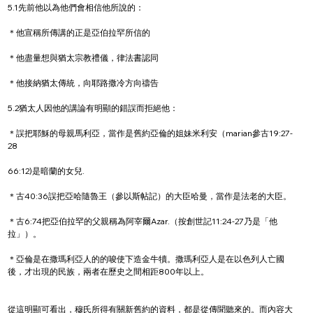
5.1先前他以為他們會相信他所說的：
＊他宣稱所傳講的正是亞伯拉罕所信的
＊他盡量想與猶太宗教禮儀，律法書認同
＊他接納猶太傳統，向耶路撒冷方向禱告
5.2猶太人因他的講論有明顯的錯誤而拒絕他：
＊誤把耶穌的母親馬利亞，當作是舊約亞倫的姐妹米利安（marian參古19:27-
28
66:12)是暗蘭的女兒.
＊古40:36誤把亞哈隨魯王（參以斯帖記）的大臣哈曼，當作是法老的大臣。
＊古6:74把亞伯拉罕的父親稱為阿宰爾Azar.（按創世記11:24-27乃是「他
拉」）。
＊亞倫是在撒瑪利亞人的的唆使下造金牛犢。撒瑪利亞人是在以色列人亡國
後，才出現的民族，兩者在歷史之間相距800年以上。
從這明顯可看出，穆氏所得有關新舊約的資料，都是從傳聞聽來的。而內容大