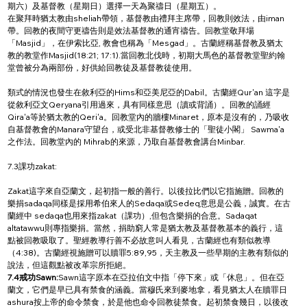
期六）及基督教（星期日）選擇一天為聚禱日（星期五）。
在聚拜時猶太教由sheliah帶領，基督教由禮拜主席帶，回教則效法，由iman
帶。回教的夜間守更禱告則是效法基督教的通宵禱告。回教堂敬拜場
「Masjid」，在伊索比亞, 教會也稱為「Mesgad」。古蘭經稱基督教及猶太
教的教堂作Masjid(18:21; 17:1).當回教北伐時，初期大馬色的基督教堂聖約翰
堂曾被分為兩部份，好供給回教徒及基督教徒使用。
類式的情況也發生在敘利亞的Hims和亞美尼亞的Dabil。古蘭經Qur'an 這字是
從敘利亞文Qeryana引用過來，具有同樣意思（讀或背誦）。回教的誦經
Qira'a等於猶太教的Qeri'a。回教堂內的牆樓Minaret，原本是沒有的，乃吸收
自基督教會的Manara守望台，或受北非基督教修士的「聖徒小閣」 Sawma'a
之作法。回教堂內的 Mihrab的來源，乃取自基督教會講台Minbar.
7.3課功zakat:
Zakat這字來自亞蘭文，起初指一般的善行。以後拉比們以它指施贈。回教的
樂捐sadaqa同樣是採用希伯來人的Sedaqa或Sedeq意思是公義，誠實。在古
蘭經中 sedaqa也用來指zakat（課功）,但包含樂捐的合意。Sadaqat 
altatawwu則專指樂捐。當然，捐助窮人常是猶太教及基督教基本的義行，這
點被回教吸取了。聖經教導行善不必故意叫人看見，古蘭經也有類似教導
（4:38)。古蘭經視施贈可以贖罪5:89,95，天主教及一些早期的主教有類似的
說法，但這觀點被改革宗所拒絕。
7.4戒功Sawn:
Sawn這字原本在亞拉伯文中指「停下來」或「休息」。但在亞
蘭文，它們是早已具有禁食的涵義。當穆氏來到麥地拿，看見猶太人在贖罪日 
ashura按上帝的命令禁食，於是他也命令回教徒禁食。起初禁食幾日，以後改