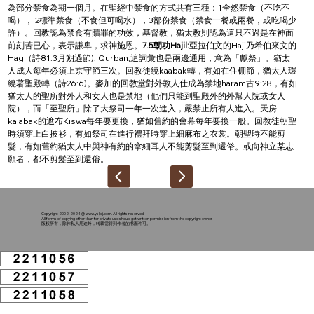
為部分禁食為期一個月。在聖經中禁食的方式共有三種：1全然禁食（不吃不
喝）， 2標準禁食（不食但可喝水），3部份禁食（禁食一餐或兩餐，或吃喝少
許）。回教認為禁食有贖罪的功效，基督教，猶太教則認為這只不過是在神面
前刻苦已心，表示謙卑，求神施恩。
7.5朝功Hajil:
亞拉伯文的Haji乃希伯來文的
Hag（詩81:3月朔過節); Qurban,這詞彙也是兩邊通用，意為「獻祭」。猶太
人成人每年必須上京守節三次。回教徒繞kaabak轉，有如在住棚節，猶太人環
繞著聖殿轉（詩26:6)。麥加的回教堂對外教人仕成為禁地haram古9:28，有如
猶太人的聖所對外人和女人也是禁地（他們只能到聖殿外的外幫人院或女人
院），而「至聖所」除了大祭司一年一次進入，嚴禁止所有人進入。天房
ka'abak的遮布Kiswa每年要更換，猶如舊約的會幕每年要換一般。回教徒朝聖
時須穿上白披衫，有如祭司在進行禮拜時穿上細麻布之衣裳。朝聖時不能剪
髮，有如舊約猶太人中與神有約的拿細耳人不能剪髮至到還俗。或向神立某志
願者，都不剪髮至到還俗。
Copyright 2002-2024 @
www.ysljdj.com
. All rights reserved.
All forms of copying other than for private use should get written permission from the copyright owner
版权所有，除作私人用途外，转载需得到作者的书面许可。