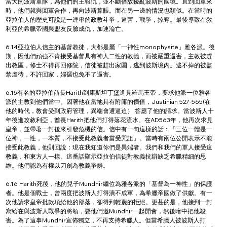
當大的波斯軍隊，為他們的王報仇，並不斷借故擾亂波斯的國境。直到回軍來
時，他們就與回軍合作，再向波斯算賬。而在另一邊的情況也類似。在當時的
亞拉伯人的歷史可說是一連串的政教斗爭，逼害，戰爭，掠奪。最後導致在敘
利亞的希臘帝國與盟友反臉成仇，加速淪亡。
6.14亞拉伯人信主的基督教徒，大都是屬「一神性monophysite」雅各派。後
期，因他們頑強不肯接受基督具有神人二性的教義，而被嚴重逼害，主教被趕
出教區，修士不得再回修院，信徒被趕出家園，逃到波斯境內。逃不掉的被監
禁虐待，不許回家，婦孺也免不了逼害。
6.15有名的亞拉伯酋長Harith到康斯坦丁堡進見羅馬王帝，要求他派一位雅各
派的主教到他們當中。因著他在當地具有附庸的價值，Justinian 527-565(在
他的時代，教會受到政府管理，異端會遭逼迫） 答應了他的請求。當波斯人十
年後進攻敘利亞，酋長Harith把他們打得落花流水。在AD563年，他再次求見
皇帝，並帶著一封後來引發危機的信。信中有一句這樣的話：「三位一體是一
位神，一性，一本質，不接受此教義者當受咒詛」。當時有兩位公開表示不能
接受此教義，他則回說：現在我知道你們是異端者。我們和我們的軍人接受這
教義，和東方人一樣。這番話顯示亞拉伯信徒對教義抗辯缺乏希臘精細的思
維。他們認為有權以刀劍為教義爭辨。
6.16 Harith死後，他的兒子Mundhir繼位為雅各派的「基督為一神性」的保護
者。他是個戰士，曾兩度把波斯人打得潰不成軍，為希臘帝國做了供獻。有一
次他請求皇帝批款項給他的部落，卻得到輕蔑的拒絕。更甚的是，他接到一封
寫給在與波斯人戰爭的將領，要他們邀Mundhir一起開會，然後暗中把他殺
害。為了這事Mundhir宣佈獨立，不再支持希臘人。但當希臘人被波斯人打