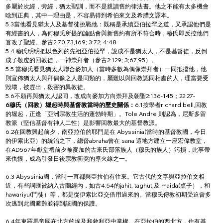
多屬於次經，旁經，猶太聖訓，而不是親讀舊約律法書。他之不能有太多機會
唸到正典，其中一理由是，不容易得到希伯來文及希腊文譯本。
5.3當他看見猶太人及基督徒挑戰他：既稱是承續亞伯拉罕之道，又承認他們是
有經書的人，為何穆氏所提的論點會與新舊約有所不符合時，穆氏即反控他們
篡改了聖經。參古2;70,73,169; 3:72; 4:48
5.4 穆氏明明把以色列的先祖亞伯拉罕，說成不是猶太人，不是基督徒，反倒
成了敬虔的回教徒，一神崇拜者（參古2:129; 3;67,95）。
5.5 當穆氏看見猶太人聯合麥加人（當時多數為偶像崇拜者）一同抵擋他，他
則宣佈猶太人與拜偶像之人是同類的，屬難以與回教認同相處的人，理當要受
毀壞，被趕出，殺害的異教徒。
5.6不願再與猶太人認同，改成向麥加方向崇拜及朝聖2:136-145；22:27-
6穆氏（回教）堀起時與基督教當時的歷史關係：
6.1按學者richard bell,回教
的堀起，正逢「亞洲宗教生活的蓬勃時期」。Tole Andre 則認為，尼斯多留
教派（堅信基督有神人二性）是影響回教最大的基督教派。
6.2在回教興起前夕，南亞拉伯的耶門是在 Abyssinia(當時的基督教國，今日
的伊索比亞）的統治之下，總督abraha曾在 sana 這地方建立一座宏偉教堂，
在AD567年獻堂禮前夕被麥加的古來氏部落族人（穆氏的族人）污損，此事帶
來仇恨，成為引發日後宗教衝突的導火線之一。
6.3 Abyssinia國，當時一直都與亞拉伯有往來。它古代的文字與亞拉伯文相
近，有些詞匯被納入古蘭經內，如古4:54的jahit, taghut,及 maida(桌子），和
hawariyu(門徒）等，都是從伊索比亞交借用過來的。當穆氏傳教初期受迫曾多
次逃到此國避難並得到該國的保護。
6.4年東羅馬帝國在北方的埃及和敘利亞中掌權。在亞拉伯的西北方，住有基