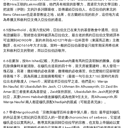
督教Hira王朝的Lakmid部落，他們具有相當的影響力，透過官方的文學活動，
把波斯（伊朗）文的許多詞匯吸收，並傳遞給亞拉伯人。在亞拉伯的東北的
Banu Ghassan也是基督教徒之地，結果，在古蘭經出現的前夕，這些地方成
為希臘文和敘利亞文傳入亞拉伯的通道。
6.5按Barthold，在第六世紀時，亞拉伯文已在東方的基督教會中通用。但沒
有證據顯示，聖經曾在當時被譯為亞拉伯文。最古老的舊約亞拉伯文聖經譯本
可追溯到AD900年，新約本則在AD1271年由一位科普帝（東羅馬正教）主教
翻譯，在AD1616年方才出版。當時一般的亞拉伯基督徒只能常期采用希伯來
文和敘利亞文的聖經，而以亞拉伯語敬拜。
6.6在麥加，按Ibn Ishad記載，天房kaabat內畫有馬利亞及耶穌的圖像。在穆
氏除偶像時末被清除。在穆氏出道前的四十年，當天房被重建時，有人發現一
塊石版，寫著：撒好種的必收喜樂，撒壞種的必收痛苦。你怎麼能行惡卻期望
得善報？不，因為荊棘上豈能摘葡萄呢？（最後一句引自太7:16).當時代有四
位出名的敬虔人（Hanif)，渴望追求亞伯拉罕之道。他們是A）Warqa 
Bn.Naufal; B) Ubaidullah Bn Jash; C) Uthman Bn Alhuwayrith; D) Zaid Bn 
Amar.前三者後來成為基督徒，Zaid保持原狀。Ubaidullah Bn Jash死於伊索
比亞，其妻Ummi Habibah後改嫁穆氏成為他第9任太太。而Alhuwayrith,和 
Warqa Naufal 兩人都是穆氏原配Khadijah的親戚（可能是表兄妹）。
6.7 學者Margoliouth在「宗教與倫理百科全書中第八冊」指出: 最早提到穆氏
的外証是第七世紀的亞美尼亞人的一部史書choronicles of sebeos，它提述
穆氏是位以實馬利人。教導其民族回歸亞伯拉罕的宗教，也支取上帝賜給以實
馬利的應許。初期穆氏也把自己當敬虔人hanif看待。但對敘利亞的基督徒來說