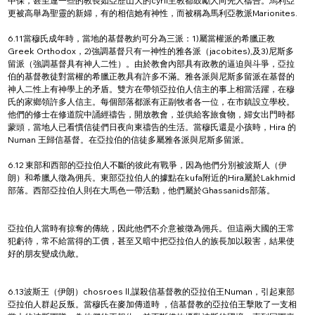
中保，甚至連一些的教長如亞歷山大的cyril主教都鼓勵人向先人禱告。馬利亞
更被高舉為聖靈的新婦，有的相信她有神性，而被稱為馬利亞教派Marionites.
6.11當穆氏成年時，當地的基督教約可分為三派：1)屬當權派的希臘正教
Greek Orthodox，2)強調基督只有一神性的雅各派（jacobites),及3)尼斯多
留派（強調基督具有神人二性）。由於教會內部具有政教的逼迫與斗爭，亞拉
伯的基督教徒對當權的希臘正教具有許多不滿。雅各派與尼斯多留派在基督的
神人二性上有神學上的矛盾。雙方在帶領亞拉伯人信主的事上相當活躍，在穆
氏的家鄉領許多人信主。每個部落都派有正副牧者各一位，在市鎮設立學校。
他們的修士在修道院中誦經禱告，開放教會，並供給客旅食物，婦女出門時都
蒙頭，當地人已看慣信徒們日夜向東禱告的生活。當穆氏還是小孩時，Hira 的
Numan 王歸信基督。在亞拉伯的信徒多屬雅各派與尼斯多留派。
6.12 東部和西部的亞拉伯人不斷的彼此有戰爭，因為他們分別被波斯人（伊
朗）和希臘人徵為佣兵。東部亞拉伯人的據點在kufa附近的Hira屬於Lakhmid
部落。西部亞拉伯人則在大馬色一帶活動，他們屬於Ghassanids部落。
亞拉伯人當時有掠奪的傳統，因此他們不介意被徵為佣兵。但這兩大國的王常
犯虧待，常不給當得的工價，甚至又暗中把亞拉伯人的族長加以殺害，結果使
好的朋友變成仇敵。
6.13波斯王（伊朗）chosroes ll,謀殺信基督教的亞拉伯王Numan，引起東部
亞拉伯人群起反叛。當穆氏在麥加傳道時 ，信基督教的亞拉伯王擊敗了一支相