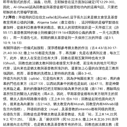
即早有類式的形式，涵義，功用。主耶穌曾在這方面加以確定(可12:29-30)。
因此，Al-Ghazali認為回教徒與基督徒都可以接受唸功內的這兩句話。只要把
耶穌的名代替穆罕默德。
7.2 拜功：
拜禱用的亞拉伯文salla(名詞salat),這字長久以來是猶太會堂及基督
教堂用來公禱的詞彙。Alqama Salat（肅立禱告），這詞明顯的是穆罕默德在
麥加時，從敘利亞教會學來的觀念。猶太人的習慣和規距是一天拜禱三次（詩
55:17).基督教當時的修士則根據(詩119:164我因你公義的典章，一天七次讚美
你）。而一天禱告七次。初期的猶太基督徒則一天保持三次的拜禱（徒3:1; 
10:9; 16:13).
有關拜禱的一些儀式如脫鞋，潔淨禮都參考猶太教的作法（古4:43/出30:17-
21,40:30-32; 撒上16:5)都是先洗臉，手，再洗腳；先是右邊再到左邊，每次三
下。此外，猶太人在安息日也有大淨，回教在星期五聚拜時也有大淨
(Ghusl)。回教也效法猶太教叫歸信者接受大淨水禮。若沒有水的地方可用沙
代替，這向來也是猶太教與基督教所淮許的。還要加上心靈的自潔也是三教所
強調的。然而，基督教的洗禮加上更特殊的意義（羅6:3-4)。
拜禱方向的方面（qibla)，它是指向東方，因為伊甸園在東方（創2:8)，舊約會
幕的門也在東方（出27:13)，以西結異象中的殿也是如此（結47:1)。那是神榮
光來臨之處。新約的撒迦利亞把主耶穌比喻為東升的太陽（路1:78)，應驗瑪拉
基所預言的醫治人的陽光（瑪4:2)。因此，早期基督徒都有向東方朝拜主的習
慣。猶太人面向耶路撒冷禱告（王上8:33; 但6:10)；回教徒起初也面向此方
向，後來改為向麥加（古2:142)。猶太教堂內有Mizrah, 回教堂內有Mihrab(禱
告方向指標）。拜禱前的禱文（niya)，及基督教的intentio都有同樣的用意。
在禱告方面，回教徒也是學猶太教徒及基督教徒。先是「站」王上8:14,22;民
9:2; 可11:25)。「屈身」及「俯伏叩拜（民16:22,8:6; 撒上24:8;太26:39).崇拜
結束後向左右問安，也是猶太教及基督教常有的作法。回教也效法猶太教（星