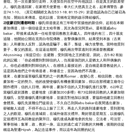
會唸。另一次在麥加行走時，天使加百列在空中向他說話：你是真主的欽差聖
人。穆氏急逃回家，在家裡天使要他：奉大仁大慈真主之名，起來傳警告...參
古74:1-10。（其它相關經文為古53:1-18; 81:15-29）於是他認為自己已被召為
先知，開始出來傳道。從此以後，宣稱有定期的啟示降給穆氏。
2)從蒙召到遷都時期：
穆氏得道後足有三年暗中宣揚他的新信仰。起初在本鄉
麥加傳道，頭一個信徒是太太哈帝雅，其次為侄兒阿里ali。還有親戚abu 
bakar，即後來成為第一任哈里發回教教主承繼人。四年後約有三，四十親友
追隨，他開始公開在克而白寺院傳教，攻擊偶像崇拜。結果受到本族（古來
族）人和麥加人反對，認為他是騙子，瘋子，叛徒，極力攻擊他。當時他受到
妻子，養父的護庇。在這逼迫期間，穆氏兩次帶眾逃到非洲基督教國家
Abyssiniag（埃提亞伯）去避難，受到當地之王的歡迎。因此，古5:82 有如
此的記載：「你必感覺到對歸信的人，仇視最強烈的人是猶太人和拜偶像的
人。你也必感覺到對歸信的人，在感情上最接近的，是自稱是基督教徒的人，
這是因為他們之中有佈道者，和修道士，並因為他們不高傲」。
後來，在麥加逼害穆氏最兇的之一的奧馬omar，改變心意，相信回教，他在
麥加有一定的勢力。他的改變使穆氏有機會重回麥加，得以在那裡建立廟寺公
開作禮拜，信的人日增。兩年後，麥加不信的人又對穆氏進行反擊。622年正
當穆氏疲於護教，從麥地拿（距麥加200多哩）有73位歸依回教的人來麥加朝
見穆氏，並堅邀穆氏遷到麥地拿，並揚言對他加以保護，要協助他建立回教社
會體系。穆氏先派幾位門徒前去，不久自己則與abu bakar在夜間逃出麥加，
卻被敵人追趕，不得不在山上躲了三天，再走八天的路到達麥地拿，受到那地
之人的歡迎。穆氏在進城前，在城外做首次禮拜。剛好那是星期五，以後穆氏
定規禮拜五為回教徒的聚拜日。穆氏後成為麥地拿的先知，立法者，司法官，
軍事領袖；集軍，政，教於一身。這次的逃亡成了回教的大轉機，後期的信徒
稱這為聖遷Hijrah，為記念這事件，而以這年為回曆的紀元