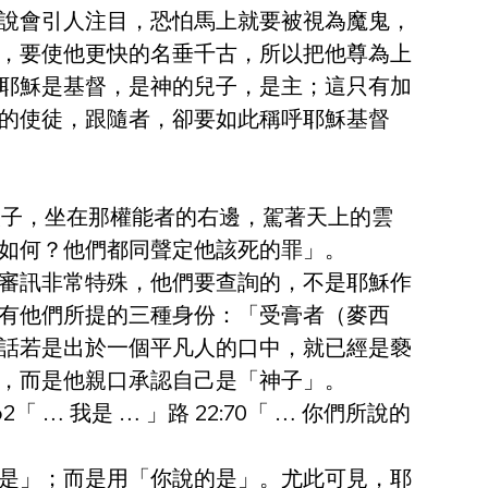
說會引人注目，恐怕馬上就要被視為魔鬼，
，要使他更快的名垂千古，所以把他尊為上
耶穌是基督，是神的兒子，是主；這只有加
的使徒，跟隨者，卻要如此稱呼耶穌基督
見人子，坐在那權能者的右邊，駕著天上的雲
如何？他們都同聲定他該死的罪」。
審訊非常特殊，他們要查詢的，不是耶穌作
有他們所提的三種身份：「受膏者（麥西
話若是出於一個平凡人的口中，就已經是褻
，而是他親口承認自己是「神子」。
 … 我是 … 」路 22:70「 … 你們所說的
是」；而是用「你說的是」。尤此可見，耶