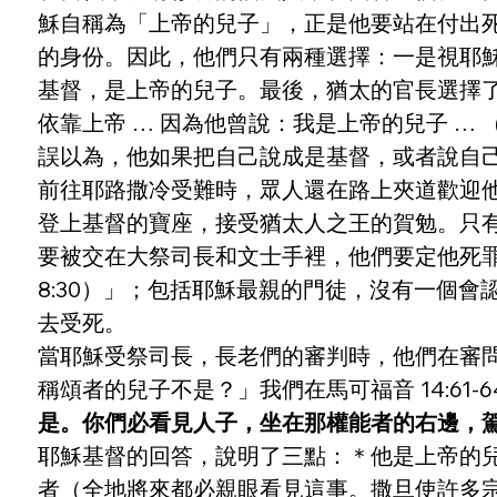
穌自稱為「上帝的兒子」，正是他要站在付出
的身份。因此，他們只有兩種選擇：一是視耶
基督，是上帝的兒子。最後，猶太的官長選擇
依靠上帝 … 因為他曾說：我是上帝的兒子 …
誤以為，他如果把自己說成是基督，或者說自
前往耶路撒冷受難時，眾人還在路上夾道歡迎
登上基督的寶座，接受猶太人之王的賀勉。只
要被交在大祭司長和文士手裡，他們要定他死罪。
8:30）」；包括耶穌最親的門徒，沒有一個
去受死。
當耶穌受祭司長，長老們的審判時，他們在審
稱頌者的兒子不是？」我們在馬可福音 14:61-
是。你們必看見人子，坐在那權能者的右邊，駕
耶穌基督的回答，說明了三點：＊他是上帝的
者（全地將來都必親眼看見這事。撒旦使許多