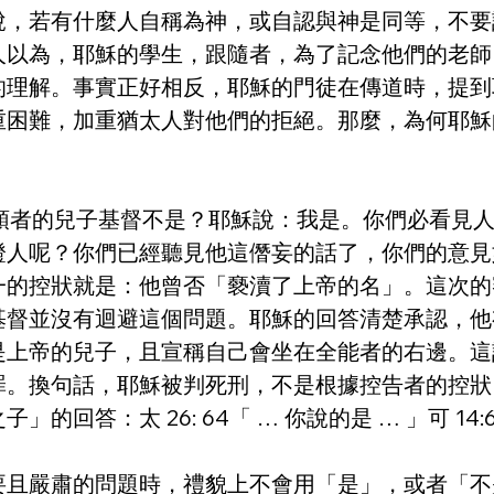
說，若有什麼人自稱為神，或自認與神是同等，不要
人以為，耶穌的學生，跟隨者，為了記念他們的老師
的理解。事實正好相反，耶穌的門徒在傳道時，提到
重困難，加重猶太人對他們的拒絕。那麼，為何耶穌
那當稱頌者的兒子基督不是？耶穌說：我是。你們必看
證人呢？你們已經聽見他這僭妄的話了，你們的意見
一的控狀就是：他曾否「褻瀆了上帝的名」。這次的
基督並沒有迴避這個問題。耶穌的回答清楚承認，他
是上帝的兒子，且宣稱自己會坐在全能者的右邊。這
罪。換句話，耶穌被判死刑，不是根據控告者的控狀
：太 26: 64「 … 你說的是 … 」可 14:62「
要且嚴肅的問題時，禮貌上不會用「是」，或者「不