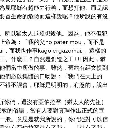
因為見耶穌有超能力行善，而想打他。而是認
要冒生命的危險而這樣說呢？他所說的有沒
作事。所以猶太人越發想殺他。因為，他不但犯
「我的父ho pater mou，而不是
而我也作事kago ergazomai. 。這樣的
麼工？自然是創造之工 ! ! ! 因此，猶
他們當中所做的事。雖然，舊約有經文提到
他們必以集體的口吻說：「我們在天上的
不得不誤會，耶穌是明明的，有意的，說出
)的告訴你們，還沒有亞伯拉罕（猶太人的先祖）
。這是宗教的俗語，當有人要對真理作出正式的宣
一般。意思是就我所說的，你們絕對可以信
還沒有亞伯拉罕就有了我」。「就有了我」