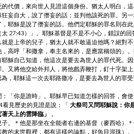
死的代價，來向世人見證這個身份。猶太人明白，這
穌狂妄自大，說了僭妄的話；並判他該死的罪。另一
了，耶穌是說了僭妄的話。他們定耶穌的罪名則在此
 （太 27:43）」。耶穌基督是不是不小心，錯誤
己就是上帝的兒子，猶太人就不敢逼迫他嗎？絕對不
他，高呼「和撒拿，奉主名來的，是應當稱頌的」。
有耶穌自己知道，他這次是要去為世人的罪代死。因
又將他交給外邦人，將他戲弄鞭打，釘十字架上。第三日
會認為，耶穌這一次去耶路撒冷，是要去為世人的罪
問：「你是誰時」。耶穌早已知道怎樣的回答，會使
64看見歷史的見證是說：「 
大祭司又問耶穌說：你
著天上的雲降臨」 
。
兒子。＊他是那坐在全能者右邊的基督（麥西哈）＊
宗教的末世觀裡，都有這樣的論點，好魚目混珠）。