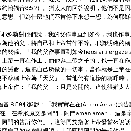
約翰福音8:59）。猶太人的回答說明，他們不是
的意思。但為什麼他們不肯停下來想一想，為何耶穌
18：「耶穌就對他們說，我的父作事直到如今，我也
他的父，將自己和上帝當作平等。耶穌明確的稱上帝為：
我的父作事直到如今heos arti ergazetai，
帝一直在作工，而他為上帝之子的，也一直在作工。什
日的誡命，還把自己所做的一切事，當作就是上帝在
也不敢稱上帝為「天父」，當他們有這樣的稱呼時，
稱上帝作：「我的父」；且是公開的。這使得猶太人
。
福音 8:58耶穌說：「我實實在在(Aman Aman
實實在在」在希臘原文是阿門，阿門aman aman 
，阿門的告訴你們」，這等同於指著上帝發誓來說話
形容自己的來歷與根源：「我阿門阿門的告訴你們，