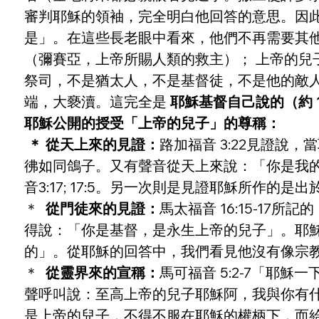
審判耶穌的領袖，完全明白他回答的意思。因
是」。在這些長老眼中看來，他們不再需要其
（彌賽亞，上帝所賜人類的救主）； 上帝的
祭司，不是猶太人，不是基督徒，不是他的敵
端，大褻瀆。這完全是 
耶穌基督自己說的（約 1
耶穌公開的授受「上帝的兒子」的尊稱：
＊ 從天上來的見證：
路加福音 3:22見證
彿如同鴿子。又有聲音從天上來說：「你是我
音3:17; 17:5。另一次則是見證耶穌所作的是出
＊  
從門徒來的見證：
馬太福音 16:15-1
得說：「你是基督，是永生上帝的兒子」。耶
的」。從耶穌的回答中，我們看見他沒有像宗
＊  
從靈界來的宣稱：
馬可福音 5:2-7「耶
聲呼叫說：至高上帝的兒子耶穌阿，我與你有
是上帝的兒子，不得不服在耶穌的權柄下，而