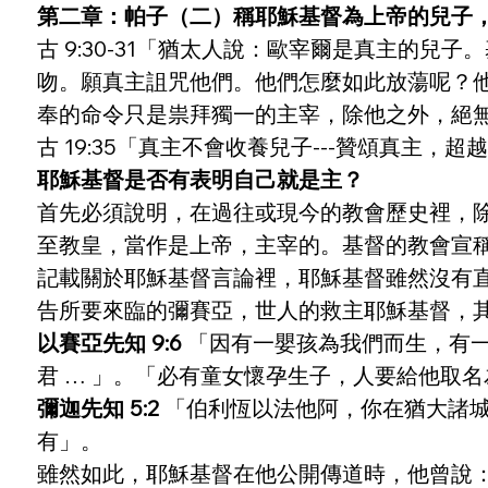
配主
第二章：帕子（二）稱耶穌基督為上帝的兒子，
古 9:30-31「猶太人說：歐宰爾是真主的
吻。願真主詛咒他們。他們怎麼如此放蕩呢？
奉的命令只是祟拜獨一的主宰，除他之外，絕
古 19:35「真主不會收養兒子---贊頌真主
耶穌基督是否有表明自己就是主？
首先必須說明，在過往或現今的教會歷史裡，
至教皇，當作是上帝，主宰的。基督的教會宣
記載關於耶穌基督言論裡，耶穌基督雖然沒有
告所要來臨的彌賽亞，世人的救主耶穌基督，
以賽亞先知 9:6 
「因有一嬰孩為我們而生，有
君 … 」。「必有童女懷孕生子，人要給他取名
彌迦先知 5:2 
「伯利恆以法他阿，你在猶大諸
有」。
雖然如此，耶穌基督在他公開傳道時，他曾說：