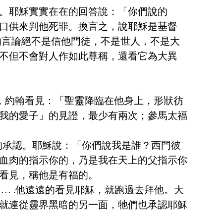
。耶穌實實在在的回答說：「你們說的
口供來判他死罪。換言之，說耶穌是基督
的言論絕不是信他門徒，不是世人，不是大
不但不會對人作如此尊稱，還看它為大異
時，約翰看見：「聖靈降臨在他身上，形狀彷
我的愛子」的見證，最少有兩次；參馬太福
直接的承認。耶穌說：「你們說我是誰？西門彼
血肉的指示你的，乃是我在天上的父指示你
看見，稱他是有福的。
 … .他遠遠的看見耶穌，就跑過去拜他。大
就連從靈界黑暗的另一面，牠們也承認耶穌