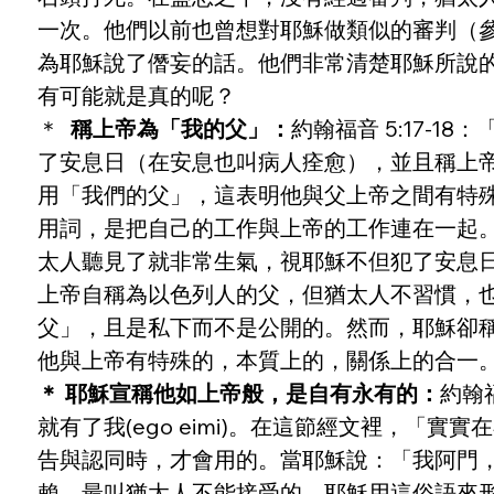
一次。他們以前也曾想對耶穌做類似的審判（參
為耶穌說了僭妄的話。他們非常清楚耶穌所說
有可能就是真的呢？
＊  
稱上帝為「我的父」：
約翰福音 5:17-
了安息日（在安息也叫病人痊愈），並且稱上帝為
用「我們的父」，這表明他與父上帝之間有特殊的關係。「
用詞，是把自己的工作與上帝的工作連在一起。上
太人聽見了就非常生氣，視耶穌不但犯了安息
上帝自稱為以色列人的父，但猶太人不習慣，
父」，且是私下而不是公開的。然而，耶穌卻
他與上帝有特殊的，本質上的，關係上的合一
＊ 耶穌宣稱他如上帝般，是自有永有的：
約翰
就有了我(ego eimi)。在這節經文裡，「
告與認同時，才會用的。當耶穌說：「我阿門
賴。最叫猶太人不能接受的，耶穌用這俗語來