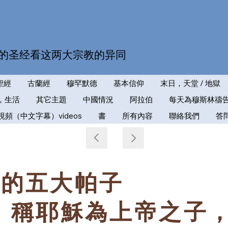
的圣经看这两大宗教的异同
聖經
古蘭經
穆罕默德
基本信仰
末日，天堂 / 地獄
，生活
其它主題
中國情況
阿拉伯
每天為穆斯林禱
視頻（中文字幕）videos
書
所有內容
聯絡我們
答
林的五大帕子
）稱耶穌為上帝之子