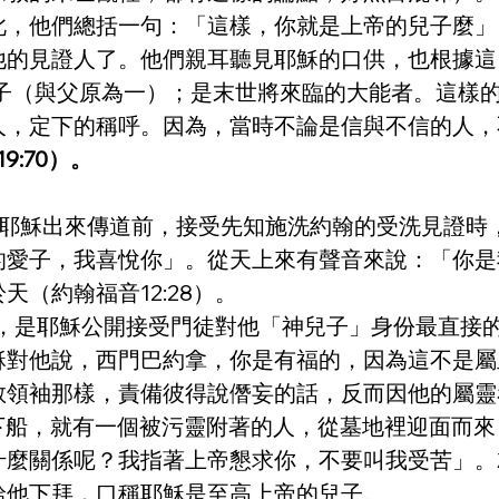
此，他們總括一句：「這樣，你就是上帝的兒子麼」
他的見證人了。他們親耳聽見耶穌的口供，也根據這
兒子（與父原為一）；是末世將來臨的大能者。這樣
人，定下的稱呼。因為，當時不論是信與不信的人，
9:70）。
說，當耶穌出來傳道前，接受先知施洗約翰的受洗見證
的愛子，我喜悅你」。從天上來有聲音來說：「你是
於天（約翰福音12:28）。
7所記的，是耶穌公開接受門徒對他「神兒子」身份最
穌對他說，西門巴約拿，你是有福的，因為這不是屬
教領袖那樣，責備彼得說僭妄的話，反而因他的屬靈
穌一下船，就有一個被污靈附著的人，從墓地裡迎面而來
什麼關係呢？我指著上帝懇求你，不要叫我受苦」。
給他下拜，口稱耶穌是至高上帝的兒子。