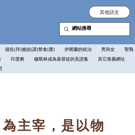
其他語文
禱告(拜)施捨(課)禁食(齋)
伊斯蘭的統治
男與女
聖戰
告
印度教
穆斯林成為基督徒的見證集
其它推薦網址
問
，為主宰，是以物