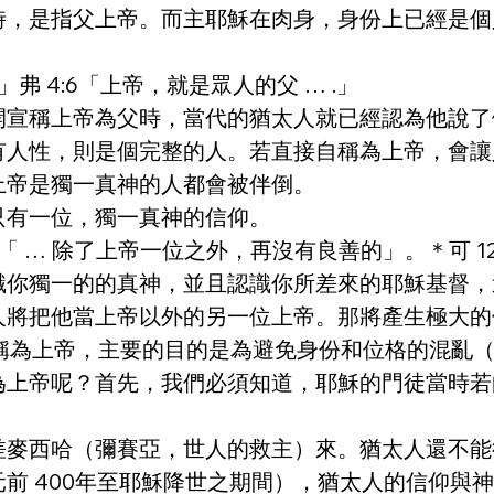
時，是指父上帝。而主耶穌在肉身，身份上已經是個
」弗 4:6「上帝，就是眾人的父 … .」
開宣稱上帝為父時，當代的猶太人就已經認為他說了
有人性，則是個完整的人。若直接自稱為上帝，會讓
上帝是獨一真神的人都會被伴倒。
只有一位，獨一真神的信仰。
：「 … 除了上帝一位之外，再沒有良善的」。＊可 
「認識你獨一的的真神，並且認識你所差來的耶穌基督
當上帝以外的另一位上帝。那將產生極大的偏差和誤解（另
穌基督有意不自稱為上帝，主要的目的是為避免身份和位格
為上帝呢？首先，我們必須知道，耶穌的門徒當時若
差麥西哈（彌賽亞，世人的救主）來。猶太人還不能
前 400年至耶穌降世之期間），猶太人的信仰與