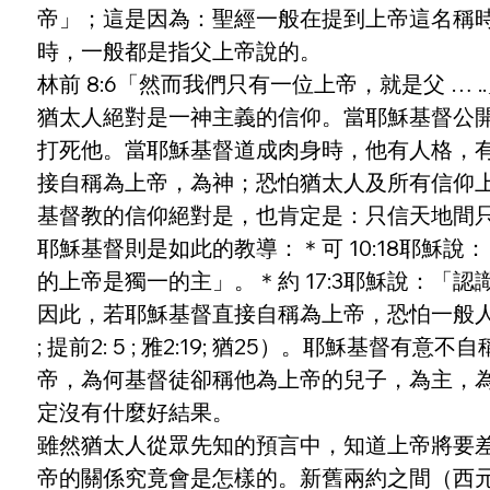
帝」；這是因為：聖經一般在提到上帝這名稱
時，一般都是指父上帝說的。
林前 8:6「然而我們只有一位上帝，就是父 … ..
猶太人絕對是一神主義的信仰。當耶穌基督公
打死他。當耶穌基督道成肉身時，他有人格，
接自稱為上帝，為神；恐怕猶太人及所有信仰
基督教的信仰絕對是，也肯定是：只信天地間
耶穌基督則是如此的教導：＊可 10:18耶穌說
的上帝是獨一的主」。＊約 17:3耶穌說：
因此，若耶穌基督直接自稱為上帝，恐怕一般人將把他
; 提前2: 5 ; 雅2:19; 猶25）。耶
帝，為何基督徒卻稱他為上帝的兒子，為主，
定沒有什麼好結果。
雖然猶太人從眾先知的預言中，知道上帝將要
帝的關係究竟會是怎樣的。新舊兩約之間（西元