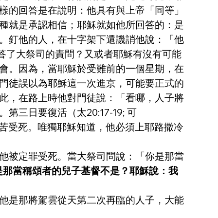
樣的回答是在說明：他具有與上帝「同等」
種就是承認相信；耶穌就如他所回答的：是
。釘他的人，在十字架下還譏誚他說：「他
的回答了大祭司的責問？又或者耶穌有沒有可能
會。因為，當耶穌於受難前的一個星期，在
門徒誤以為耶穌這一次進京，可能要正式的
此，在路上時他對門徒說：「看哪，人子將
要復活（太20:17-19; 可
受苦受死。唯獨耶穌知道，他必須上耶路撒冷
他被定罪受死。當大祭司問說：「你是那當
是那當稱頌者的兒子基督不是？耶穌說：我
他是那將駕雲從天第二次再臨的人子，大能