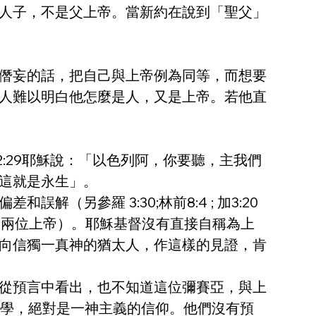
人子，不是父上帝。當新約在說到「聖父」
僭妄的話，把自己與上帝例為同等，而想要
人難以明白他怎麼是人，又是上帝。若他直
12:29耶穌說：「以色列阿，你要聽，主我們
，這就是永生」。
參羅 3:30;林前8:4 ; 加3:20 
的混亂（兩位上帝）。耶穌基督沒有直接自稱為上
向信獨一真神的猶太人，作這樣的見證，肯
從預言中看出，也不知道這位彌賽亞，與上
神學，絕對是一神主義的信仰。他們沒有預