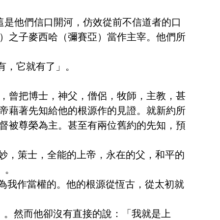
。這是他們信口開河，仿效從前不信道者的口
）之子麥西哈（彌賽亞）當作主宰。他們所
：有，它就有了」。
，曾把博士，神父，僧侶，牧師，主教，甚
帝藉著先知給他的根源作的見證。就新約所
督被尊榮為主。甚至有兩位舊約的先知，預
妙，策士，全能的上帝，永在的父，和平的
」。
為我作當權的。他的根源從恆古，從太初就
」。然而他卻沒有直接的說：「我就是上