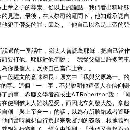
為上帝之子的尊崇。從以上的論點，我們看出稱耶穌
來的見證。最後，在大祭司的逼問下，他知道承認自
以他犯了僭妄的罪：因為，「他自己以為是上帝的兒
33耶穌所說過的一番話中，猶太人曾認為耶穌，把自己
石頭要打他。耶穌對他們說：「我從父顯出許多善事
又為你是個人，反將自己當作上帝」。
一段經文的意味深長：原文中「我與父原為一」的「
中性的字。這個「一」字，不是說明他這個人在信仰
的事。希臘文學者羅拔生A.T.Robertson說
實在使到猶太人難以忍受，而因此立刻發大怒。拿起
穌自稱「與上帝合一」的話，以為有所聽錯或者置疑
他們當時就想自行負起宗教審判的義務。根據舊約利未
人就想執行審判了。經文中說到：「他們又拿起石頭