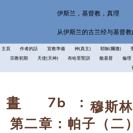
伊斯兰，基督教，真理
从伊斯兰的古兰经与基督教
主頁
作者的話
宣教準備
神(真主)
耶穌(爾撒)
宗教初期
天使(天神)
布哈里聖訓
敵基督
倫理
7b
：
書
穆斯
第二章：帕子（二