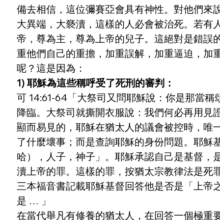
備去相信，這位彌賽亞會具有神性。對他們來
大異端，大褻瀆，這樣的人必會被治死。若有
帝，尊為主，尊為上帝的兒子。這絕對是錯誤
重他們自己的重擔，加重誤解，加重逼迫，加
呢？這是因為：
1) 耶穌為這些稱呼受了死刑的審判：
可 14:61-64「大祭司又問耶穌說：你是
降臨。大祭司就撕開衣服說：我們何必再用見
顯而易見的，耶穌在猶太人的議會被控時，唯
了什麼壞事；而是查詢耶穌的身份問題。耶穌
哈），人子，神子」。耶穌承認自己是基督，
瀆上帝的罪。這樣的罪，按猶太宗教律法是死
三本福音書記載耶穌基督回答他是否是「上帝之子」的回答
是 … 」
在當代舉凡有修養的猶太人，在回答一個極重