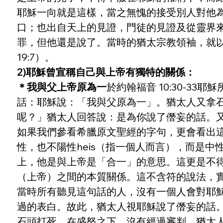
耶穌一向就是這樣，當之無愧的接受別人對他
口；也出自天上的見證，門徒的見證及從靈界
罪，但他還是說了。當時的猶太宗教領袖，就
19:7）。
2)耶穌曾宣稱自己與上帝有獨特的關係： 
＊我與父上帝原為一
於約翰福音 10:30-
話：耶穌說：「我與父原為一」。猶太人又拿
呢？」猶太人回答說：是為你說了僭妄的話。
如果我們參看希臘原文聖經的字句，更會看出這
性，也不陽性heis（指一個人而言），而是
上，他是與上帝是「合一」的意思。這更是不得了
（上帝）之間的本質關係。這不含符的說法，
當時所有聽見這句話的人，沒有一個人會對耶
過的表白。故此，猶太人視耶穌說了僭妄的話。
石頭打死。在盛怒之下，沒有經過審判，猶太