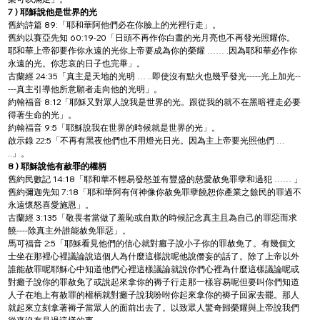
7 )
耶穌說他是世界的光
舊約詩篇 89:「耶和華阿他們必在你臉上的光裡行走」。
舊約以賽亞先知 60:19-20「日頭不再作你白晝的光月亮也不再發光照耀你。
耶和華上帝卻要作你永遠的光你上帝要成為你的榮耀 …… .因為耶和華必作你
永遠的光。你悲哀的日子也完畢」。
古蘭經 24:35「真主是天地的光明 … ..即使沒有點火也幾乎發光-----光上加光--
---真主引導他所意願者走向他的光明」。
約翰福音 8:12「耶穌又對眾人說我是世界的光。跟從我的就不在黑暗裡走必要
得著生命的光」。
約翰福音 9:5「耶穌說我在世界的時候就是世界的光」。
啟示錄 22:5「不再有黑夜他們也不用燈光日光。因為主上帝要光照他們 … 
..」。
8 ) 耶穌說他有赦罪的權柄
舊約民數記 14:18「耶和華不輕易發怒並有豐盛的慈愛赦免罪孽和過犯 …… 」
舊約彌迦先知 7:18「耶和華阿有何神像你赦免罪孽饒恕你產業之餘民的罪過不
永遠懷怒喜愛施恩」。
古蘭經 3:135「敬畏者當做了羞恥或自欺的時候記念真主且為自己的罪惡而求
饒----除真主外誰能赦免罪惡」。
馬可福音 2:5「耶穌看見他們的信心就對癱子說小子你的罪赦免了。有幾個文
士坐在那裡心裡議論說這個人為什麼這樣說呢他說僭妄的話了。除了上帝以外
誰能赦罪呢耶穌心中知道他們心裡這樣議論就說你們心裡為什麼這樣議論呢或
對癱子說你的罪赦免了或說起來拿你的褥子行走那一樣容易呢但要叫你們知道
人子在地上有赦罪的權柄就對癱子說我吩咐你起來拿你的褥子回家去罷。那人
就起來立刻拿著褥子當眾人的面前出去了。以致眾人驚奇歸榮耀與上帝說我們