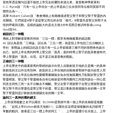
當然單憑這幾句話還不能把上帝完全的屬性表達出來。基督教神學家萊利 
C.C. Ryrie說「只有一位上帝但合一的上帝是由三位永恆同等位格同質卻不同
體而合為一」。
高華 Robert Culver說「教會傳統上有兩種描述聖父聖子和聖父聖子聖靈的內
在關係。它們就是A聖子是從聖父而出的永恆「後代」B聖靈亦是聖父與聖子永
恆的呼吸與活動。這樣的論點大約是在主後325年尼西亞會試時形成Living 
God頁96。
錯誤的三一神觀
傳統上對理解基督教所持的「三位一體」觀常有兩種嚴重的錯誤觀
A)  誤以為是指「三神論」誤以為「三位一體」就是指上帝包括三位分離的上
帝B)   形態論上的錯誤此說主張只有一位上帝卻藉著三種不同的形態角色啟示
自己。如同上帝在舊約時帶上聖父的「面具」新約時帶上聖子的面具教會時代
帶上聖靈的「面具」出現。這不是正統基督教的觀點。
正確的三一神觀
上帝在歷史中的藉著新舊約聖經的啟示向世人自顯創造天地的主是獨一的真神
除創造的主以外沒有別神。創造的主上帝在祂的自顯藉著聖經中啟示給世人而
得知創造的上帝其位格神性榮耀尊榮權能全知永恆無限屬性乃彰顯於聖父聖子
聖靈裡面。聖父聖子聖靈雖各自有位格卻是同尊同榮同工同質同源合一同心思
同意念同性三而一永不分離永不獨斷。聖父在聖子裡面聖子在聖父裡面聖靈從
聖父聖子而出聖靈也是聖父聖子的靈。聖父是計劃創造救贖賜生命的獨一主宰
聖子聖靈則是計劃創造救贖賜生命的獨一主宰。
論到三一真神的舊約經文 
  上帝採用複數之名字以羅欣   ELOHIM是聖經中第一個上帝的名稱卻是複數
的。「起初上帝Elohim創造天地創1:1」以羅欣在這裡是個複數的名詞卻用了
單數的動詞。接著是三位一體上帝的同工「 … . 上帝的靈運行在水面上。上帝