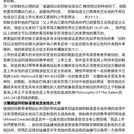
拿耶穌。
另一次耶穌也公開的說「逾越節以前耶穌知道自己 離世歸父的時候到了。他既
然愛世間屬自己的人。就愛他們到底 … ..耶穌知道父已將萬有交在他的手裡且
知道自己是從上帝出來的又要歸到上帝那裡去 …… .約13:1,3」。
耶穌也曾對他的門徒說「父上帝自己愛你們因為你們已經愛我又信我是從父出
來的。我從父出來到了這世界我又離開世界往父那裡去約 16:27-28」。我們從
以上的經文可以清楚的看見耶穌非常清楚自己的來歷他的屬天的。
將要臨到世界的救主基督他具有永恆的根源這是舊約先知早有預告的事「伯利
恆以法他阿你在猶大諸城中為小將來必有一位從你那出來在以色列中為我作掌
權的。他的根源從亙古從太初就有彌迦先知 5:2」。
上帝的道是屬天的永恆的非受造的這樣的觀點也是所有基督教會所確信的。基
督教完全認同後期的回教學者把「上帝之道」當作是非受造與上帝同本質的觀
點。若從經卷註釋學來看嚴格說起來古蘭經並沒有真正清楚肯定的說古蘭經就
是上帝永恆的道它的根源從亙古從太初就有。難怪早期曾有一名回教猶長卡立
瑪姆 Kalib Mahmud主後786-833召開一次的集會反對「古蘭經為非受造具有
神性」的觀點。在致給巴格達行政長官第三封信中他曾如此辨說「那些相信古
蘭經具有非受造具有永恆屬性的人他們就像基督徒所相信的馬利亞之子耶穌基
督為上帝之子非受造的是上帝永恆的道成肉身Philosophy Of The Kalam頁
240-241是同樣的觀點」。
古蘭經認同耶穌基督就是創造的上帝
後期的回教學者開始以所謂的學術論據來辯論宣稱耶穌基督在他所傳的道理中
沒有清楚的說出他自己就是創造的主成為肉身。例如南非的回教學者阿瑪地達 
(Ahmad Deedat)就是其中一位最先指出耶穌基督並沒有公開宣稱「我是上帝
你們要敬拜我」。故此按這論據他指責基督徒敬拜耶穌宣稱耶穌是創造的主是
錯誤的。阿瑪氏這樣的論據是非常危險的因為這樣的論據可以兩用一方面用來