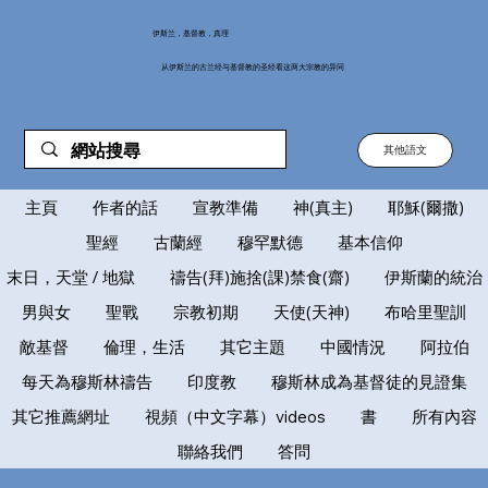
伊斯兰，基督教，真理
从伊斯兰的古兰经与基督教的圣经看这两大宗教的异同
其他語文
主頁
作者的話
宣教準備
神(真主)
耶穌(爾撒)
聖經
古蘭經
穆罕默德
基本信仰
末日，天堂 / 地獄
禱告(拜)施捨(課)禁食(齋)
伊斯蘭的統治
男與女
聖戰
宗教初期
天使(天神)
布哈里聖訓
敵基督
倫理，生活
其它主題
中國情況
阿拉伯
每天為穆斯林禱告
印度教
穆斯林成為基督徒的見證集
其它推薦網址
視頻（中文字幕）videos
書
所有內容
聯絡我們
答問