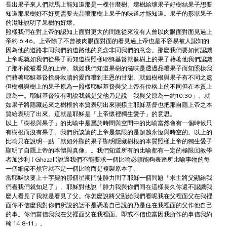
長出果子來人們就馬上能知道那是一棵什麼樹。壞樹給壞果子好樹結果子想要
知道那果樹好不好更需要去品嚐那樹上果子的味道才能知道。果子的形狀果子
的滋味說明了果樹的好壞。
照樣我們在對上帝的認知上面對更大的問題從來沒有人曾以肉眼面對面見過上
帝約 6:46。上帝除了不曾被肉眼面對面的看見過上帝也是不容易被人認知的
因為他的道路非同我們的道路他的意念非同我們的意念。那麼我們要如何認識
上帝呢就如我們從果子而知道樹照樣耶穌基督就像樹上的果子藉著他我們認識
了那不能被看見的上帝。就如我們知道果樹的滋味是透過品嚐果子而知照樣我
們藉著耶穌基督捨身救贖的愛而嚐到主恩的甘甜。就如樹根與果子有不同之處
但樹根與樹上的果子原為一照樣耶穌基督與父上帝有位格上的不同但在本質上
原為一。耶穌基督沒有明說我就是父他乃是說「我與父原為一約10:30」。就
如果子將隱藏起來之樹根的本質表明出來照樣主耶穌基督也把那自隱上帝之本
質給表明了出來。這就是耶穌是「上帝懷裡獨生愛子」的意思。
以上「樹根與果子」的比喻中是屬於時間與空間中的比喻當然會有一個時候只
有樹根而沒有果子。我們所談論的上帝是無限的是超越永恆與時空的。以上的
比喻只在說明一點「就如外顯的果子顯明隱藏樹根的本質照樣上帝的獨生愛子
顯明了自隱上帝的本體與真像」。我們知道所有的比喻都有一定的極限回教學
者加沙利 ( Ghazali)說過我們不能要求一個比喻必須能夠表達所比喻事物的每
一個細節不然它就不是一個比喻而是複製原本了。
當耶穌快要上十字架的那個星期門徒腓力問了耶穌一個問題「求主將父顯給我
們看我們就知足了」。耶穌對他說「腓力我與你們同在這樣長久你還不認識我
麼人看見了我就是看見了父。你怎麼說將父顯給我們看呢我在父裡面父在我裡
面你不信麼我對你們所說的話不是憑著自己說的乃是住在我裡面的父作他自己
的事。你們當信我我在父裡面父在我裡面。即或不信也當因我所作的事信我約
翰 14:8-11」。