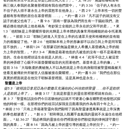
者的就有永生不至於定罪是已經出死入生了」。* 太 18:20「無論在哪裡若有
兩三個人奉我的名聚會那裡就有我在他們當中」。* 約 3:36「信子的人有永生
不信子的人得不著永生上帝的震怒常在他身上」。* 西 2:9「上帝本性一切的豐
盛都有形有體的居住在基督裡面 … ..」。* 約一書 2:23「凡不認子的就沒有父
認子的連父也有了」。* 賽 9:6「因有一嬰孩為我們而生有一子賜給我們。政
權必擔在他的肩上他名稱為「奇妙策士全能的上帝永在的父和平的君」。* 來 
1:3「他耶穌是上帝榮耀所發的光輝是上帝本體的真像常用他權能的命令托著萬
有」。* 彼前 3:22「耶穌已經進入天堂在上帝的右邊眾天使和有權柄的並有能
力的都服從了他。* 腓 2:6「他耶穌本有上帝的形象卻不以自己與上帝是同等緊
捉不放的」。* 林前1:24「在那蒙召的無論是猶太人希臘人基督總為上帝的能
力上帝的智慧」。* 約1:3-4「萬物是藉著他造的凡被造的沒有一樣不是藉著他
造的。生命在他裡頭這生命就是人的光」。* 林後 4:4「此等不信之人被這世
界的神弄瞎了心眼不叫基督榮耀福音的光照著他們。基督本是上帝的像」。* 
提前 3:16「大哉敬虔的奧秘無人不以為然就是上帝在肉身顯現被聖靈稱義被天
使看見被傳於外邦被世人信服被接在榮耀裡」。* 約一書 5:20「我們也在那位
真實的裡面就是在他兒子耶穌基督裡面。這是真神也是永生」。
聖靈是上帝
 徒5:3「彼得說亞拿尼亞為什麼撒旦充滿你的心叫你欺哄聖靈 … ..你不是欺哄
人是欺哄上帝了」。
 林後 3:17「主就是那靈主的靈在那裡那裡就有自由」。* 
來 3: 7「聖靈有話說你們今日若聽他的話就不可硬著心像在曠野惹他發怒試探
他的時候一樣。在那裡你們的祖宗試探我並且觀看我的作為有四十年之久」。
* 林前 2:10「只有上帝藉著聖靈向我們顯明了因為聖靈滲透萬事就是上帝深奧
的事也都滲透了」。* 創 6:3「耶和華說人既屬乎血氣我的靈就不永遠住在他裡
面」。* 結 36:27「我必將我的靈放在你們裡面使你們順從我的律例謹守遵行
我的典章」。* 羅 8:14「因為凡被上帝的靈引導的都是上帝的兒子」。* 約一