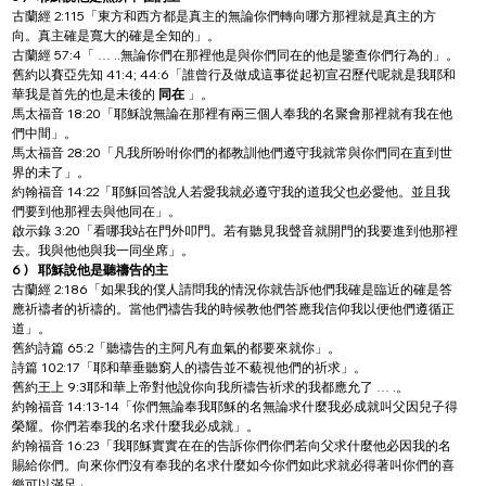
古蘭經 2:115「東方和西方都是真主的無論你們轉向哪方那裡就是真主的方
向。真主確是寬大的確是全知的」。
古蘭經 57:4「 … ..無論你們在那裡他是與你們同在的他是鑒查你們行為的」。
舊約以賽亞先知 41:4; 44:6「誰曾行及做成這事從起初宣召歷代呢就是我耶和
華我是首先的也是未後的 
同在 
」。
馬太福音 18:20「耶穌說無論在那裡有兩三個人奉我的名聚會那裡就有我在他
們中間」。
馬太福音 28:20「凡我所吩咐你們的都教訓他們遵守我就常與你們同在直到世
界的未了」。
約翰福音 14:22「耶穌回答說人若愛我就必遵守我的道我父也必愛他。並且我
們要到他那裡去與他同在」。
啟示錄 3:20「看哪我站在門外叩門。若有聽見我聲音就開門的我要進到他那裡
去。我與他他與我一同坐席」。
6 ) 
耶穌說他是聽禱告的主
古蘭經 2:186「如果我的僕人請問我的情況你就告訴他們我確是臨近的確是答
應祈禱者的祈禱的。當他們禱告我的時候教他們答應我信仰我以便他們遵循正
道」。
舊約詩篇 65:2「聽禱告的主阿凡有血氣的都要來就你」。
詩篇 102:17「耶和華垂聽窮人的禱告並不藐視他們的祈求」。
舊約王上 9:3耶和華上帝對他說你向我所禱告祈求的我都應允了 … .。
約翰福音 14:13-14「你們無論奉我耶穌的名無論求什麼我必成就叫父因兒子得
榮耀。你們若奉我的名求什麼我必成就」。
約翰福音 16:23「我耶穌實實在在的告訴你們你們若向父求什麼他必因我的名
賜給你們。向來你們沒有奉我的名求什麼如今你們如此求就必得著叫你們的喜
樂可以滿足」。