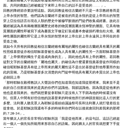
「古蘭經雖被人手寫成經卷淪落為時間空間之物但它的根源從太初就在上帝裡
面。共同的觀點已經被鑑定下來即上帝自己的話不是受造的 …… 」。
回教的降經節亦要說明這點。因此回教徒相信古蘭經不只是一本宗教經卷而是
上帝永恆的智慧。他們認為古蘭經不是被造的而是永恆的是從上帝而出的智慧
穿上亞拉伯語言出現在人類的歷史中被穆罕默德的門徒們收集成經書。故此古
蘭經被認為具有兩種層面屬歷史經卷的物質層面屬永恆神聖的層面。它具有物
質層面的屬性即被寫下成為書面文字修定釘裝成書本會破損朽壞虫柱火燒。屬
神性層面的屬性即它是上帝永恆的智慧本於上帝出於上帝永遠與上帝同在的非
受造之物。
就如今天所有的回教徒相信古蘭經雖有屬地的屬性也確信古蘭經具有屬天的屬
性照樣基督徒亦相信耶穌基督被生成為人具有屬人的屬性另一方面耶穌基督亦
是「上帝懷裡的獨生子是道成肉身的主」。因此他也具有上帝的屬性。若回教
徒對文字的古蘭經能作「屬地也屬天」的確信為什麼還要指責基督徒作同樣的
確信呢耶穌基督具有從上帝而來的屬天屬性這不是出於基督徒對他尊重而作如
此的宣稱。乃是耶穌基督多次清楚的向門徒申明他具有屬天的本質出於上帝也
必歸回上帝
「那時耶穌在殿裡教訓人大聲說你們也知道我也知道我從那裡來。我來並不是
由於自己但那差我來的是真的你們不認識他。我卻認識他。因為我是從他來的
他也是差我來的。他們就想要捉拿耶穌只是沒有人下手因為他的時候還沒有
到。但眾人中間有好些信他的說基督來的時候他所行的神蹟豈能比這人行的更
多麼。法利賽人聽見眾人為耶穌這樣紛紛議論祭司長和法利賽人就打發差役去
捉拿他。於是耶穌說我還有不多的時候和你們同在以後就會回到差我來的那裡
約 7:28-34」。
當年猶太人的官長非常明白耶穌所說「我是從他而來」的這句話。這話已經超
出一個人一個先知所能用來形容自己的語氣。因此猶太人的官長就想要下手捉