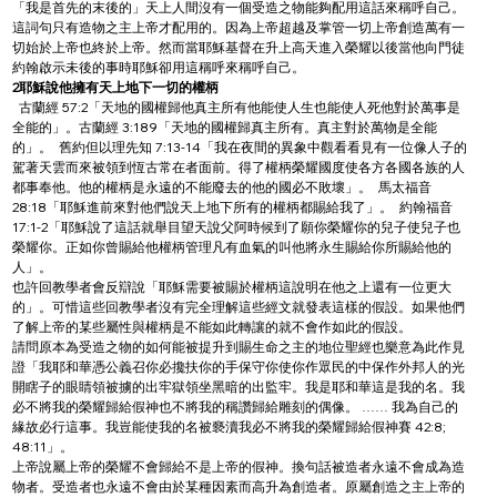
「我是首先的末後的」天上人間沒有一個受造之物能夠配用這話來稱呼自己。
這詞句只有造物之主上帝才配用的。因為上帝超越及掌管一切上帝創造萬有一
切始於上帝也終於上帝。然而當耶穌基督在升上高天進入榮耀以後當他向門徒
約翰啟示未後的事時耶穌卻用這稱呼來稱呼自己。
2耶穌說他擁有天上地下一切的權柄
  古蘭經 57:2「天地的國權歸他真主所有他能使人生也能使人死他對於萬事是
全能的」。古蘭經 3:189「天地的國權歸真主所有。真主對於萬物是全能
的」。  舊約但以理先知 7:13-14「我在夜間的異象中觀看看見有一位像人子的
駕著天雲而來被領到恆古常在者面前。得了權柄榮耀國度使各方各國各族的人
都事奉他。他的權柄是永遠的不能廢去的他的國必不敗壞」。  馬太福音 
28:18「耶穌進前來對他們說天上地下所有的權柄都賜給我了」。  約翰福音 
17:1-2「耶穌說了這話就舉目望天說父阿時候到了願你榮耀你的兒子使兒子也
榮耀你。正如你曾賜給他權柄管理凡有血氣的叫他將永生賜給你所賜給他的
人」。
也許回教學者會反辯說「耶穌需要被賜於權柄這說明在他之上還有一位更大
的」。可惜這些回教學者沒有完全理解這些經文就發表這樣的假設。如果他們
了解上帝的某些屬性與權柄是不能如此轉讓的就不會作如此的假設。
請問原本為受造之物的如何能被提升到賜生命之主的地位聖經也樂意為此作見
證「我耶和華憑公義召你必攙扶你的手保守你使你作眾民的中保作外邦人的光
開瞎子的眼睛領被擄的出牢獄領坐黑暗的出監牢。我是耶和華這是我的名。我
必不將我的榮耀歸給假神也不將我的稱讚歸給雕刻的偶像。 …… 我為自己的
緣故必行這事。我豈能使我的名被褻瀆我必不將我的榮耀歸給假神賽 42:8; 
48:11」。
上帝說屬上帝的榮耀不會歸給不是上帝的假神。換句話被造者永遠不會成為造
物者。受造者也永遠不會由於某種因素而高升為創造者。原屬創造之主上帝的