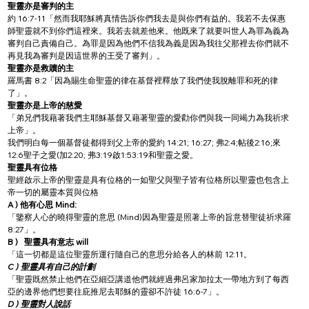
聖靈亦是審判的主
約 16:7-11「然而我耶穌將真情告訴你們我去是與你們有益的。我若不去保惠
師聖靈就不到你們這裡來。我若去就差他來。他既來了就要叫世人為罪為義為
審判自己責備自己。為罪是因為他們不信我為義是因為我往父那裡去你們就不
再見我為審判是因這世界的王受了審判」。
聖靈亦是救贖的主
羅馬書 8:2「因為賜生命聖靈的律在基督裡釋放了我們使我脫離罪和死的律
了」。
聖靈亦是上帝的慈愛
「弟兄們我藉著我們主耶穌基督又藉著聖靈的愛勸你們與我一同竭力為我祈求
上帝」。
我們明白每一個基督徒都得到父上帝的愛約 14:21; 16:27; 弗2:4;帖後2:16;來
12:6聖子之愛(加2:20; 弗3:19啟1:53:19和聖靈之愛。
聖靈具有位格
聖經啟示上帝的聖靈是具有位格的一如聖父與聖子皆有位格所以聖靈也包含上
帝一切的屬靈本質與位格
A ) 他有心思 Mind:
「鑒察人心的曉得聖靈的意思 (Mind)因為聖靈是照著上帝的旨意替聖徒祈求羅
8:27」。
B )
聖靈具有意志 will
「這一切都是這位聖靈所運行隨自己的意思分給各人的林前 12:11。
C ) 聖靈具有自己的計劃
「聖靈既然禁止他們在亞細亞講道他們就經過弗呂家加拉太一帶地方到了每西
亞的邊界他們想要往庇推尼去耶穌的靈卻不許徒 16:6-7」。
D )
聖靈對人說話