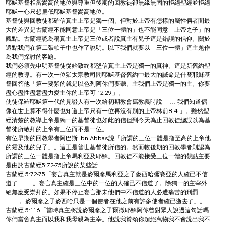
耶穌基督相當嵩高的地位與尊重但後期的回教徒卻無緣無固的拒絕聖經並拒絕
耶穌一心只想扁低耶穌基督嵩高地位。
基督徒與回教徒都確信真主上帝是獨一個。但對於上帝有怎樣的屬性倆者間最
大的差異是古蘭經不能同意上帝是「三位一體的」也不能同意「上帝之子」的
觀點。古蘭經認為稱真主上帝是三位或者說真主有兒子這是錯誤的信仰。關於
這點我們在第二張帕子中也作了說明。以下我們就要以「三位一體」這主題作
為我們探討的客題。
我們必須先申明基督徒從始致終都堅信真主上帝是獨一的真神。這是新舊約聖
經的教導。有一次一位猶太宗教司問耶穌基督舊約中最大的誡命是什麼耶穌基
督回答他「第一要緊的就是以色列阿你們要聽。主我們上帝是獨一的主。你要
盡心盡性盡意盡力愛主你的上帝可 12:29」。
使徒保羅耶穌第一代的見證人有一次給初期教會寫教義時說「 … 我們知道偶
像在世上算不得什麼也知道上帝只有一位再沒有別的上帝林前8:4 」。雖然聖
經清楚的教導上帝是獨一的基督徒也如此的信但到今天為止回教徒總誤以為基
督徒所敬拜的上帝有三位而不是一位。
有位早期的回教學者阿巴斯 Ibn Abbas說「所謂的三位一體是指至高的上帝他
的靈及他的兒子」。這正是普世基督徒所信的。然而較後期的回教學者則認為
所謂的三位一體是指上帝馬利亞及耶穌。回教徒不能接受三位一體的觀點主要
是由於古蘭經5:72-75所說的某些話
古蘭經 5:72-75「妄言真主就是麥爾彥馬利亞之子麥西哈彌賽亞的人確已不信
道了 …… 。妄言真主確是三位中的一位的人確已不信道了。除獨一的主宰外
絕無應受崇拜的。如果不停止妄言那未他們中不信道的人必遭痛苦的刑罰 
…… 。麥爾彥之子麥西哈只是一個使者在他之前有許多使者確已逝去了」。
古蘭經 5:116「當時真主將說麥爾彥之子爾撒耶穌阿你曾對眾人說過這句話嗎
你們當舍真主而以我和我母親為主宰。他說我贊頌你超絕萬物我不會說出我不