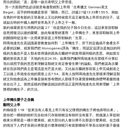
而出的因此「道」是唯一啟示表明父上帝管道。
  另一方面我們也必須留意每逢聖經對上帝用「生希臘文 Gennao英文
Beget」這字的時候總是形容「關係」而已。詩篇2:7徒13:33希1:55:5。例如
在舊約中當有新的王登基坐上王位的時候當天這王被視為上帝所生的兒子。這
就如古時的中國人稱呼皇帝為天子上帝之子一般。
新約保羅甚至引用舊約詩篇 2:7「你是我的兒子我今日生你」這話來形容耶穌
從死裡復活以後的榮耀。故此每逢聖經運用「上帝獨生子」來形容耶穌與上帝
的關係時從沒有一次用來形容是上帝對耶穌的「生育」。
阿瑪地達先生若認識基督教會如何對「上帝獨生子」所下的定義就不會產生不
必要的誤解。就算我們把 Monogenes譯為「獨生」而認定這譯法是無誤的同
樣的含義也不是人類未曾用過的因為古蘭經中就曾用過同樣的意思。例如當古
蘭經形容真主是「天地的光古24:35」如果我們像阿瑪地達先生那樣不分青紅
皂白就照字面的意思來理解這類經文肯定會發生褻?的論點。我們會認為古蘭
經在告訴我們真主是電流是光芒是火焰。又比如古蘭經形容當上帝完成創造之
工以後上帝就坐在他的寶座上古7:54。若有人按阿瑪地達先生那樣來理解這類
經文則他會認為上帝像是個有形有體的人那樣手扶著寶座轉動身體彎著腿然後
坐在位子上。當然這樣的理解是錯誤的而這正是阿瑪地達先生用來理解「上帝
懷裡的獨生子」的方法。
上帝獨生愛子之含義
顯明父上帝
約翰福音 1:18「從來沒有人看見上帝只有在父懷裡的獨生子將他表明出來」。
當你把一棵樹的樹杆完全砍掉只存留樹根沒有樹杆沒有葉子。然後讓人單從樹
根來分辨那是一棵什麼果樹。絕大部分的人會分辨不出那是什麼果樹。在怎樣
的情況下人們才容易分辨那是什麼果樹呢只有當那棵樹不單長出樹杆葉子最後