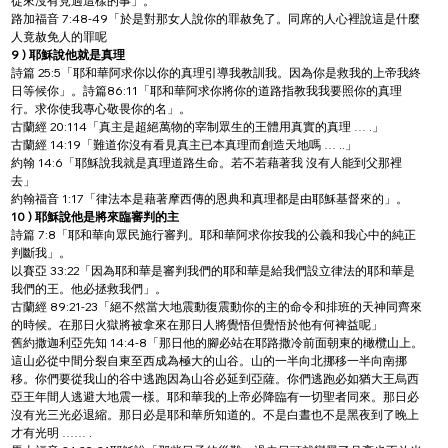
從來沒有見過這樣的事」。
路加福音 7:48-49「於是對那女人說你的罪赦免了。同席的人心裡說這是什麼
人竟赦免人的罪呢
9 ) 耶穌說他就是真理
詩篇 25:5「耶和華阿求你以你的真理引導我教訓我。因為你是救我的上帝我終
日等候你」。詩篇86:11「耶和華阿求你將你的道路指教我我要照你的真理
行。求你使我專心敬畏你的名」。
古蘭經 20:114「真主是超絕萬物的宰制眾生的王體用真實的真理 … .」
古蘭經 14:19「難道你沒有看見真主已本真理而創造天地嗎 … ..」
約翰 14:6「耶穌說我就是真理道路生命。若不若藉著我 沒有人能到父那裡
去」
約翰福音 1:17「律法本是藉著摩西傳的恩典和真理都是由耶穌基督來的」。
10 ) 耶穌說他是將來臨審判的主
詩篇 7:8「耶和華向眾民施行審判。耶和華阿求你按我的公義和我心中的純正
判斷我」。
以賽亞 33:22「因為耶和華是審判我們的耶和華是給我們設立律法的耶和華是
我們的王。他必拯救我們」。
古蘭經 89:21-23「絕不然當大地震動復震動你的主的命令和排班的天神同齊來
的時候。在那日火獄將被拿來在那日人將覺悟但覺悟於他有何裨益呢」
舊約撒迦利亞先知 14:4-8「那日他的腳必站在耶路撒冷前面朝東的橄欖山上。
這山必從中間分裂自東至西成為極大的山谷。山的一半向北挪移一半向南挪
移。你們要從我山的谷中逃跑因為山谷必延到亞薩。你們逃跑必如猶大王烏西
亞王年間人逃避大地震一樣。耶和華我的上帝必降臨有一切聖者同來。那日必
沒有光三光必退縮。那日必是耶和華所知道的。不是白晝也不是黑夜到了晚上
才有光明 …… .