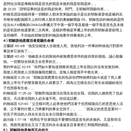
是阿拉法我是俄梅加我是首先的我是未後的我是初我是終」。
啟 22:20「證明這事的說是的我必快來。阿門。主耶穌阿我願你來」。
約翰見證說他能得著一切關於人類末世來臨的啟示是出於耶穌基督他是被的羔
羊唯有他配揭開天上的印將人類末世的奧秘解開啟 55。耶穌告訴約翰他就是阿
拉法ALFA俄梅加OMAGA希臘文字中第一個字母及最後一個字母是首先及未後
的是初是終他還要第二次再來。這樣的尊稱是單屬上帝的然而耶穌基督卻用上
這些稱呼。不但如此耶穌也對約翰說他要作得勝者的上帝。
4 ) 耶穌說他是復活者是賜生命者
古蘭經 40:68「他安拉能使人生能使人死。當他判決一件事的時候他只對那件
事說有它就有了」。
古蘭經 40:65「他確是永生的除他外絕無應受崇拜的故你當祈禱他。誠心順服
他。一切贊頌全歸真主全世界的主」。
舊約申命記 32:39「你們如今要知道我唯有我是上帝在我以外沒有並無別神。
我使人死我使人活我損傷我也醫治。並無人能從我手中救出來」。
約翰福音 5:25-26「耶穌說我實實在在的告訴你們時候將到如今就是了死人要
聽見上帝兒子的聲音聽見的人就要活了。因為父怎樣在自己有生命就賜給他兒
子也照樣有生命」。
約翰福音 11:25-26「耶穌對他說復活在我生命也在我。信我的人雖然死了也必
復活。凡活著信我的人必永遠不死。你信這話麼」
約翰福音 52140「父怎樣叫死人起來使他們活著子也照樣隨自己的意思使人活
著。父不審判什麼人乃將審判的事全交與子」。 … .「因為父的意思是要叫一
切見子而信的人得永生並且在末日我要叫他復活」。
啟示錄 1:17-18「他用右手扶著我說不要懼怕我是首先的未後的。又是那存活
的。我曾死過現在又活了直活到永永遠遠並且拿著死亡和陰間的銷匙」。
5 ) 
耶穌說他是無所不在的主