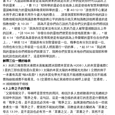
書 4:2「凡靈認耶穌基督是道成肉身來的就是出於上帝的從此你們可以認出上
帝的靈來 … .」。* 賽 11:2「耶和華的靈必住在他身上就是使他有智慧和聰明的
靈謀略和能力的靈知識和敬畏耶和華的靈」。* 賽 40:12-13「誰曾用手心量諸
水用手虎口量蒼天用升斗盛大地的塵土 … ..誰曾測度耶和華的靈或作他的謀士
指教他呢他與誰商議誰教導他誰將公平的路指示他又將知識教訓他將通達的道
指教他呢* 太 10:20「 … .因為不是你們自己說的乃是你們父的靈在你們裡頭說
的」。* 彼後 1:21「因為預言從來沒有出於人意的乃是人被聖靈感動說出上帝
的話來」。* 詩 104:30「你發出你的靈他們便受造你使地面更換一新」。* 彼
前 4:14「你們若為基督的名受辱罵便是有福的因為上帝榮耀的靈常住在你們身
上」。* 林前 12:4「恩賜原有分別聖靈卻是一位。職事也有分別主卻是一位。
功用也有分別上帝卻是一位在眾人裡面運行一切的事」。* 結 37:14「我必將
我的靈放在你們裡面你們就要活了。我將你們安置在本地你們就知道我耶和華
如此說也如此成就了。這是耶和華說的」。
解釋三位一體的喻表
A )  水的三種形態水液體水蒸氣氣體冰固體本質皆為 H20B ) 人的本質靈魂體C 
) 蛋的三部份蛋殼蛋白蛋黃D ) 太陽的本質太陽的本體陽光光熱E ) 立體的例子
一本書有高度?蛂A長度F ) 光的本質化學光不能見不能感覺光線能見但不能感
覺熱線能感覺不能看見。G )交通燈分為紅黃綠燈但在稱呼上卻是「交通燈」。
H )樹樹根樹干樹枝
4.3 上帝之子的字義 
「父親母親兒子」等稱呼是普世性的用詞。相信許多人曾經聽過伊拉克總統沙
坦胡申所說的「戰爭之母」這句話。這是一種怎樣的表達它的意思是什麼既然
有「戰爭之母」是不是說也必另有一個「戰爭之父」如果讓他們結合在一些就
會產生一個「戰爭之子」麼當然不能如此理解。回教徒表達古蘭經為「眾書之
母古 13:39」是不是說也必有另一本「眾書之父」及「眾書之子」當然不是