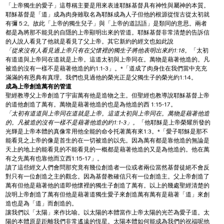
「上帝獨生的愛子」這尊稱主要是用來表達耶穌基督具有神性與屬神的本質。
耶穌基督是「道」成為肉身雖取名為耶穌成為人子但他的根源從恆古從太初就
有彌 5:2。故此「上帝的獨生兒子」與「上帝的道話語」是類同的意思。兩者
都是為將那不能見的自隱的上帝顯明出來的管道。耶穌基督非常清楚的告訴信
的人說人看見了他就是看見了父上帝。其它新約的經文也如此說
「從來沒有人看見過上帝只有在父懷裡的獨生子將他表明出來約1:18。
「太初
有道道與上帝同在道就是上帝。這道太初與上帝同在。萬物是藉著他造的。凡
被造的沒有一樣不是藉著他造的約1:1-3」。*「道成了肉身住在我們當中充充
滿滿的有恩典有真理。我們也見過他的榮光正是父獨生子的榮光約1:14。
成為上帝創造萬有的管道
聖經教導父上帝創造了宇宙萬有他是造物之主。但聖經也教導說耶穌基督上帝
的道他創造了萬有。萬物是藉著他造的也是為他造的西 1:15-17。
「太初有道道與上帝同在道就是上帝。這道太初與上帝同在。萬物是藉著他造
的。凡被造的沒有一樣不是藉著他造的約1:1-3」。
「他耶穌是上帝榮耀所發的
光輝是上帝本體的真像常用他全能的命令托著萬有來1:3。*「愛子耶穌是那不
能看見之上帝的像是首生的在一切被造的以先。因為萬有都是靠他造的無論是
天上的地上的能看見的不能看見的一概都是藉著他造的又是為他造的。他在萬
有之先萬有也靠他而立西1:15-17」。
讀了這些經文人們會問那究竟有幾位創造者一位或者兩位當然基督徒絕不會反
對只有一位創造之主的觀念。因為基督教確信只有一位創造主。父上帝創造了
萬有但他是藉著他的道即他懷裡的獨生子創造了萬有。以上的幾處聖經清楚的
說明上帝創造了萬有但他是藉著道獨生愛子來創造萬有萬有是藉著「道」來創
造也是為「道」而創造的。
讓我們以「太陽」來作比喻。以太陽的本體當作上帝太陽的光芒為愛子道。太
陽的本體原是距離我們非常遙遠的恆星。太陽本體如何能成為我們的祝福呢他