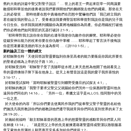
舊約大衛的詩篇中聖父對聖子說話「 … 世上的君王一齊起來臣宰一同商議要
敵擋耶和華並他的後膏者說我們要掙開他們的捆綁脫去他們的繩索。那坐在天
上的必發笑 … 那時他要在怒中責備他們在烈怒中驚嚇他們說「我已經立我的
君在錫安我的聖山上了。受膏者說我要傳聖旨耶和華曾對我說你是我的兒子我
今日生你。你求我我就將列國賜你為業將地極賜你為田產。你必用鐵杖打破他
們你必將他們如同窟匠的瓦器打破詩 2:1-9」。
  「耶和華對我主說你坐在我的右邊等我使你仇敵作你的腳凳。耶和華必使你
從錫安伸出能力的杖來你要在你仇敵中掌權 …… 耶和華起了誓言決不後悔說
你是照著麥基洗德的等次永遠為祭司 … .( 詩110:1-5)」。
新約論及三位一體的經文
於耶穌降生時「天使回答說聖靈要臨到你身至高者的能力要蔭庇你因此所要生
的聖者必稱為上帝的兒子路 1:35」。
  於耶穌受洗時「耶穌聖子受了洗隨即從水裡上來天忽然為他開了他就看見上
帝的靈徬彿鴿子降下落在他身上。從天上有聲音說這是我的愛子我所喜悅的 
3:16-17」。
  於耶穌受試探時「當時耶穌被聖靈引到曠野受撒旦的試探太 4:1」。
  於耶穌的教訓「我聖子要求父聖父父就賜給你們另外一位保惠師聖靈叫他永
遠與你們同在約 14:16」。「另外一位」希臘文這字是ALLOS, 指同類中的另
一位之意。
  於大使命的內容「所以你們要去使萬民作我的門徒奉聖父聖子聖靈的名給他
們施洗凡我所教訓你們的都教訓他們遵守我就常與你們同在直到世界的未了太 
28:19-20」。
  於施給祝福時「願主耶穌基督的恩惠上帝的慈愛聖靈的感動常與你們眾人同
在林後 13:14」。「就是照父上帝的先見被揀選藉著聖靈得成聖潔以致順服基
督又蒙他血所灑的人願恩惠平安多多加給你們彼前 1:2」。