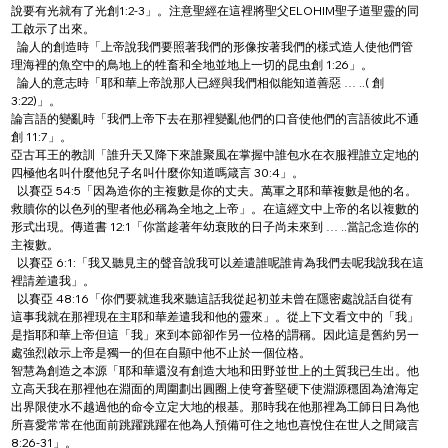
說要有光就有了光創1:2-3」。注意聖經在這裡將聖父ELOHIM聖子道聖靈的同
工啟示了出來。
  論人的創造時「上帝說我們要照著我們的形像按著我們的樣式造人使他們管
理海裡的魚空中的鳥地上的牲畜和全地並地上一切的昆虫創 1:26」。
  論人的意志時「耶和華上帝說那人已經與我們相似能知道善惡 … ..( 創
3:22)」。
論言語的變亂時「我們上帝下去在那裡變亂他們的口音使他們的言語彼此不通
創 11:7」。
亞古耳王的教訓「誰升天又降下來誰聚風在掌握中誰包水在衣服裡誰立定地的
四極他名叫什麼他兒子名叫什麼你知道嗎箴言 30:4」。
  以賽亞 54:5「因為造你的主複數是你的丈夫。萬軍之耶和華複數是他的名。
救贖你的以色列的聖者他必稱為全地之上帝」。在這經文中上帝的名以複數的
形式出現。傳道書 12:1「你當趁著年幼衰敗的日子尚未來到 … ..當記念造你的
主複數。
  以賽亞 6:1:「我又聽見主的聲音說我可以差遣誰呢誰肯為我們去呢我說我在這
裡請差遣我」。
  以賽亞 48:16「你們要就進我來聽這話我從起初並未曾在隱密處說話自從有
這事我就在那裡現在主耶和華差遣我和他的靈來」。從上下文看文中的「我」
是指耶和華上帝但這「我」來到本節卻作另一位格的謂稱。因此這是舊約另一
處強烈啟示上帝是獨一的但在自顯中他不止於一個位格。
智慧為創造之本源「耶和華還沒有創造大地和田野並世上的土質我已生出。他
立高天我在那裡他在淵面的周圍劃出圓圈上使穹蒼堅硬下使淵源穩固為滄海定
出界限使水不越過他的命令立定大地的根基。那時我在他那裡為工師日日為他
所喜愛常常在他面前跳躍跳躍在他為人預備可住之地也喜悅住在世人之間箴言 
8:26-31」。