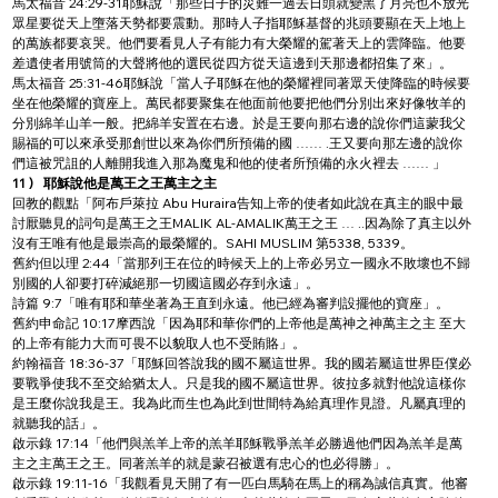
馬太福音 24:29-31耶穌說「那些日子的災難一過去日頭就變黑了月亮也不放光
眾星要從天上墮落天勢都要震動。那時人子指耶穌基督的兆頭要顯在天上地上
的萬族都要哀哭。他們要看見人子有能力有大榮耀的駕著天上的雲降臨。他要
差遺使者用號筒的大聲將他的選民從四方從天這邊到天那邊都招集了來」。
馬太福音 25:31-46耶穌說「當人子耶穌在他的榮耀裡同著眾天使降臨的時候要
坐在他榮耀的寶座上。萬民都要聚集在他面前他要把他們分別出來好像牧羊的
分別綿羊山羊一般。把綿羊安置在右邊。於是王要向那右邊的說你們這蒙我父
賜福的可以來承受那創世以來為你們所預備的國 …… .王又要向那左邊的說你
們這被咒詛的人離開我進入那為魔鬼和他的使者所預備的永火裡去 …… 」
11 )
耶穌說他是萬王之王萬主之主
回教的觀點「阿布戶萊拉 Abu Huraira告知上帝的使者如此說在真主的眼中最
討厭聽見的詞句是萬王之王MALIK AL-AMALIK萬王之王 … ..因為除了真主以外
沒有王唯有他是最崇高的最榮耀的。SAHI MUSLIM 第5338, 5339。
舊約但以理 2:44「當那列王在位的時候天上的上帝必另立一國永不敗壞也不歸
別國的人卻要打碎減絕那一切國這國必存到永遠」。
詩篇 9:7「唯有耶和華坐著為王直到永遠。他已經為審判設擺他的寶座」。
舊約申命記 10:17摩西說「因為耶和華你們的上帝他是萬神之神萬主之主 至大
的上帝有能力大而可畏不以貌取人也不受賄賂」。
約翰福音 18:36-37「耶穌回答說我的國不屬這世界。我的國若屬這世界臣僕必
要戰爭使我不至交給猶太人。只是我的國不屬這世界。彼拉多就對他說這樣你
是王麼你說我是王。我為此而生也為此到世間特為給真理作見證。凡屬真理的
就聽我的話」。
啟示錄 17:14「他們與羔羊上帝的羔羊耶穌戰爭羔羊必勝過他們因為羔羊是萬
主之主萬王之王。同著羔羊的就是蒙召被選有忠心的也必得勝」。
啟示錄 19:11-16「我觀看見天開了有一匹白馬騎在馬上的稱為誠信真實。他審