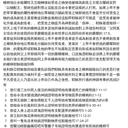
權柄地位全能屬性又怎能轉移給受造之物使他被稱為創造之主呢古蘭經反對
「以物配主」聖經也絕對禁止這點並且命令要把這樣的人打死。如果上帝不會
把單單屬他的屬性權柄地位尊稱能力賜給受造之物那祂也不會提升任何受造之
物的成為創造主基督教徒回教徒都相信這點即耶穌就不可能是「從受造者被神
化升級成為創造者」。把受造之物提升為神那就是「假神」。耶穌基督能得一
切天上地下所有的權柄這原本是他所擁有的誠如他對上帝禱告時所說「父阿真
主現在求你使我同你享榮耀就是未有世界以先我同你所有的榮耀約 17:5。
基督徒與回教徒既然都相信上帝不會將受造者提升成為創造者也不會將創造者
之權柄身份地位尊稱名分賜給任何受造者。更基於「上帝不會把他的榮耀歸於
假神」的要點即或耶穌及他的學生不知羞恥定意要自欺或者如耶穌所說在創世
以前他就與父上帝那樣同享一切的榮耀權柄。口說無憑耶穌必須將上帝的榮耀
全能行使出來證明他如同上帝有權柄有能力能隨自己的意思行使支配管理天地
的權柄耶穌能做到嗎
哈利路亞耶穌能四福音書告訴我們耶穌具有創造者之權柄能隨自己的意思行使
支配萬有的能力做到不是一個受造之物所能作到之事這事實證明耶穌不是一個
平凡受造之人乃是出於上帝自己作為之使然。耶穌所行過的神蹟奇事的兆頭計
有
曾行過三次叫死人復活的神蹟證明他有勝過死亡的權勢路7:11-17.
曾命令清水變成酒的神蹟證明他有掌管物質界的權柄約2:1-12.
曾用五個餅二條魚喂飽五千人證明他有繁殖創造物質的能力約6章.
曾能命令狂風和巨浪停止證明有管理自然界的權柄可4:35-41.
曾從人身上趕出群鬼證明他有支配靈界的權柄可5:1-20.
曾立刻叫無花果樹枯乾證明植物界也順服他可11:12-21.
曾叫一隻魚送來稅銀證明動物界也順服他可17:24-27.
曾醫治瞎眼痲瘋啞吧耳聾癱子等病證明他有勝過所有疾病的權柄可