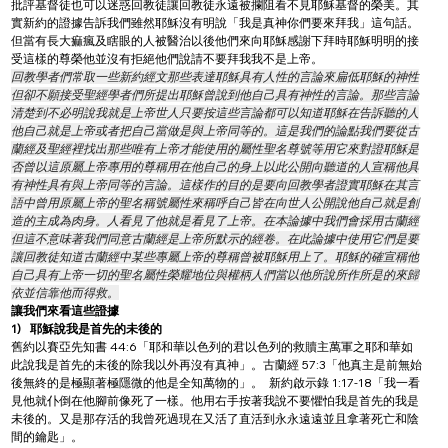
批評基督徒也可以迷惑回教徒讓回教徒永遠被攔阻看不見耶穌基督的榮美。其
實新約的證據告訴我們雖然耶穌沒有明說「我是真神你們要來拜我」這句話。
但當有長大痲瘋及瞎眼的人被醫治以後他們來向耶穌感謝下拜時耶穌明明的接
受這樣的尊榮他並沒有拒絕他們說請不要拜我我不是上帝。
回教學者們常取一些新約經文那些表達耶穌具有人性的言論來扁低耶穌的神性
但卻不願接受聖經學者們所提出耶穌曾說到他自己具有神性的言論。那些言論
清楚到不必明說我就是上帝世人只要按這些言論都可以知道耶穌在告訴聽的人
他自己就是上帝或者把自己當做是與上帝同等的。這是我們的論點我們要從古
蘭經及聖經裡找出那些唯有上帝才能使用的屬性聖名尊號等用它來對證耶穌是
否曾以這原屬上帝專用的尊稱用在他自己的身上以此公開向聽道的人宣稱他具
有神性具有與上帝同等的言論。這樣作的目的是要向回教學者證實耶穌在其言
語中曾用原屬上帝的聖名稱號屬性來稱呼自己皆在向世人公開說他自己就是創
造的主成為肉身。人看見了他就是看見了上帝。在本論據中我們會採用古蘭經
但這不意味著我們同意古蘭經是上帝所默示的經卷。在此論據中使用它們是要
讓回教徒知道古蘭經中某些專屬上帝的尊稱曾被耶穌用上了。耶穌的確宣稱他
自己具有上帝一切的聖名屬性榮耀地位與權柄人們當以他所說所作所是的來歸
依並信靠他而得救。
讓我們來看這些證據
1) 
耶穌說我是首先的未後的
舊約以賽亞先知書 44:6「耶和華以色列的君以色列的救贖主萬軍之耶和華如
此說我是首先的未後的除我以外再沒有真神」。古蘭經 57:3「他真主是前無始
後無終的是極顯著極隱微的他是全知萬物的」。  新約啟示錄 1:17-18「我一看
見他就仆倒在他腳前像死了一樣。他用右手按著我說不要懼怕我是首先的我是
未後的。又是那存活的我曾死過現在又活了直活到永永遠遠並且拿著死亡和陰
間的鑰匙」。