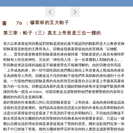
穆斯林的五大帕子
書
7b
：
第三章：帕子（三）真主上帝豈是三位一體的
長久以來基督徒與回教徒對耶穌是誰彼此最不能認同的觀點即是大公教會宣稱
耶穌基督是創造的主降世為人。回教徒指責基督徒如此的宣稱為「以物配
主」。普世的基督教會對耶穌基督的身份都持著「耶穌基督的人格具有兩性即
耶穌有人性也有神性。完全的「神性與人性」合一在拿撒勒人耶穌的身上」。
對回教徒來說這樣的論點是不能被接受也不能被理解的。由於回教信仰否認
「上帝成為肉身」的一切可能性因此他們難以相信上帝豈會為人類成為肉身並
且為拯救罪人而死。回教徒這片信仰的帕子使他們常為耶穌的身份感到十分矛
盾。一方面他們相信耶穌是舊約先知所預言的基督自古以來是上帝最嵩高最有
能力的一位先知。回教徒認為新約是真主賜給耶穌的經卷亦是與穆罕默德所傳
講的同為一源流 al-lslam。但當回教徒去讀聖經時他們會發覺聖經的內容與古
蘭經的內容完全是兩回事。
新約聖經的作者都異口同心見證耶穌基督是「上帝的道」成為肉身回教徒認為
這樣的見證是敗壞的。他們認為這樣的見證是出於新約作者私自高舉耶穌的作
法是出於基督徒把信息竄改了所見證的不曾出於耶穌的口。不但如此回教徒不
願去求證為何古蘭經的內容與聖經的內容兩者為何有那麼多差距。只是以一個
難以自圓去說的理由宣稱是基督徒竄改了聖經的原意。關於這點我們在第一張
帕子中已經做了答復。雖然古蘭經曾呼召所有信仰的人應當去讀新舊聖經也給