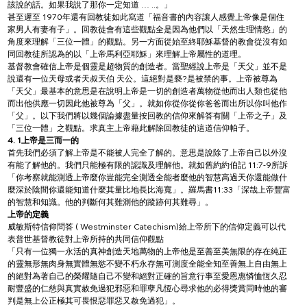
該說的話。如果我說了那你一定知道 … ..。」
甚至遲至 1970年還有回教徒如此寫道「福音書的內容讓人感覺上帝像是個住
家男人有妻有子」。回教徒會有這些觀點全是因為他們以「天然生理情慾」的
角度來理解「三位一體」的觀點。另一方面從始至終耶穌基督的教會從沒有如
同回教徒所認為的以「上帝馬利亞耶穌」來理解上帝屬性的道理。
基督教會確信上帝是個靈是超物質的創造者。當聖經說上帝是「天父」並不是
說還有一位天母或者天叔天伯 天公。這絕對是褻?是被禁的事。上帝被尊為
「天父」最基本的意思是在說明上帝是一切的創造者萬物從他而出人類也從他
而出他供應一切因此他被尊為「父」。就如你從你從你爸爸而出所以你叫他作
「父」。以下我們將以幾個論據盡量按回教的信仰來解答有關「上帝之子」及
「三位一體」之觀點。求真主上帝藉此解除回教徒的這道信仰帕子。
4. 1上帝是三而一的 
首先我們必須了解上帝是不能被人完全了解的。意思是說除了上帝自己以外沒
有能了解他的。我們只能極有限的認識及理解他。就如舊約約伯記 11:7-9所訴
「你考察就能測透上帝麼你豈能完全測透全能者麼他的智慧高過天你還能做什
麼深於陰間你還能知道什麼其量比地長比海寬」。羅馬書11:33「深哉上帝豐富
的智慧和知識。他的判斷何其難測他的蹤跡何其難尋」。
上帝的定義
威敏斯特信仰問答 ( Westminster Catechism)給上帝所下的信仰定義可以代
表普世基督教徒對上帝所持的共同信仰觀點
「只有一位獨一永活的真神創造天地萬物的上帝他是至善至美無限的存在純正
的靈無形無肉身無實體無慾不變不朽永存無可測度全能全知至善無上自由無上
的絕對為著自己的榮耀隨自己不變和絕對正確的旨意行事至愛恩惠憐恤恆久忍
耐豐盛的仁慈與真實赦免過犯邪惡和罪孽凡恆心尋求他的必得獎賞同時他的審
判是無上公正極其可畏恨惡罪惡又赦免過犯」。