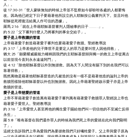
人」。
徒 17:30-31「世人蒙昧無知的時候上帝並不監察如今卻吩咐各處的人都要悔
改。因為他已經定下日子要藉著他所設立的人耶穌按公義審判天下。並且叫他
耶穌從死裡復活給萬人作可信的憑據」。
羅馬 2:16「就在上帝藉耶穌基督審判人隱秘事的日子 …… .」。
約 5:22「父下審判什麼人乃將審判的事全交給子」。
愛子是上帝救贖的管道
上帝藉著愛子創造藉著愛子審判也要藉著愛子救贖。聖經教導說
約 3:17「上帝差他的兒子降世不是要定人的罪乃是要叫世人因他得救」。
猶大 25「願榮耀威嚴能力權柄因我們的主耶穌基督歸與獨一的救主上帝從萬古
以前並現今直到永永遠遠阿門」。
徒 4:12「除他耶穌基督以外別無拯救。因為天下人間沒有賜下別的名我們可以
靠著得救」。
既然萬物是藉著他耶穌基督造的凡被造的沒有一樣不是藉著他造的論到上帝的
救贖照樣除他耶穌基督以外也別無拯救。因此上帝藉著聖經啟示愛子亦是上帝
救贖的管道。
愛子是上帝慈愛的管道
上帝不單藉著愛子創造萬有藉著愛子審判萬有藉著愛子救贖罪人聖經說上帝也
藉著愛子愛世人。聖經教導說
約 3:16「上帝愛世人甚至將他的獨生愛子賜給他們叫一切信他的不至滅亡反得
永生」。
羅 5:8「唯有基督在我們還作罪人的時候為我們死上帝的愛就在此向我們顯明
了」。
這經文告訴我們上帝為愛我們為要拯救我們只好犧牲愛子。父上帝與愛子原為
一父在子裡面子在父裡面。因此愛子降卑成為人則等同父上帝降卑愛子為罪人