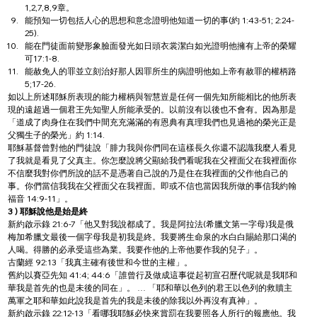
1,2,7,8,9章。
能預知一切包括人心的思想和意念證明他知道一切的事(約 1:43-51; 2:24-
25).
能在門徒面前變形象臉面發光如日頭衣裳潔白如光證明他擁有上帝的榮耀
可17:1-8.
能赦免人的罪並立刻治好那人因罪所生的病證明他如上帝有赦罪的權柄路
5;17-26.
如以上所述耶穌所表現的能力權柄與智慧豈是任何一個先知所能相比的他所表
現的遠超過一個君王先知聖人所能承受的。以前沒有以後也不會有。因為那是
「道成了肉身住在我們中間充充滿滿的有恩典有真理我們也見過祂的榮光正是
父獨生子的榮光」約 1:14.
耶穌基督曾對他的門徒說「腓力我與你們同在這樣長久你還不認識我麼人看見
了我就是看見了父真主。你怎麼說將父顯給我們看呢我在父裡面父在我裡面你
不信麼我對你們所說的話不是憑著自己說的乃是住在我裡面的父作他自己的
事。你們當信我我在父裡面父在我裡面。即或不信也當因我所做的事信我約翰
福音 14:9-11」。
3 )
耶穌說他是始是終
新約啟示錄 21:6-7「他又對我說都成了。我是阿拉法(希臘文第一字母)我是俄
梅加希臘文最後一個字母我是初我是終。我要將生命泉的水白白賜給那口渴的
人喝。得勝的必承受這些為業。我要作他的上帝他要作我的兒子」。
古蘭經 92:13「我真主確有後世和今世的主權」。
舊約以賽亞先知 41:4; 44:6「誰曾行及做成這事從起初宣召歷代呢就是我耶和
華我是首先的也是未後的同在」。 … 「耶和華以色列的君王以色列的救贖主
萬軍之耶和華如此說我是首先的我是未後的除我以外再沒有真神」。
新約啟示錄 22:12-13「看哪我耶穌必快來賞罰在我要照各人所行的報應他。我