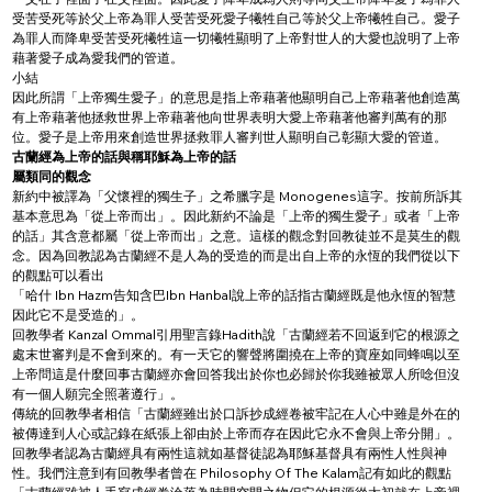
受苦受死等於父上帝為罪人受苦受死愛子犧牲自己等於父上帝犧牲自己。愛子
為罪人而降卑受苦受死犧牲這一切犧牲顯明了上帝對世人的大愛也說明了上帝
藉著愛子成為愛我們的管道。
小結
因此所謂「上帝獨生愛子」的意思是指上帝藉著他顯明自己上帝藉著他創造萬
有上帝藉著他拯救世界上帝藉著他向世界表明大愛上帝藉著他審判萬有的那
位。愛子是上帝用來創造世界拯救罪人審判世人顯明自己彰顯大愛的管道。
古蘭經為上帝的話與稱耶穌為上帝的話
屬類同的觀念
新約中被譯為「父懷裡的獨生子」之希臘字是 Monogenes這字。按前所訴其
基本意思為「從上帝而出」。因此新約不論是「上帝的獨生愛子」或者「上帝
的話」其含意都屬「從上帝而出」之意。這樣的觀念對回教徒並不是莫生的觀
念。因為回教認為古蘭經不是人為的受造的而是出自上帝的永恆的我們從以下
的觀點可以看出
「哈什 Ibn Hazm告知含巴Ibn Hanbal說上帝的話指古蘭經既是他永恆的智慧
因此它不是受造的」。
回教學者 Kanzal Ommal引用聖言錄Hadith說「古蘭經若不回返到它的根源之
處末世審判是不會到來的。有一天它的響聲將圍撓在上帝的寶座如同蜂鳴以至
上帝問這是什麼回事古蘭經亦會回答我出於你也必歸於你我雖被眾人所唸但沒
有一個人願完全照著遵行」。
傳統的回教學者相信「古蘭經雖出於口訴抄成經卷被牢記在人心中雖是外在的
被傳達到人心或記錄在紙張上卻由於上帝而存在因此它永不會與上帝分開」。
回教學者認為古蘭經具有兩性這就如基督徒認為耶穌基督具有兩性人性與神
性。我們注意到有回教學者曾在 Philosophy Of The Kalam記有如此的觀點