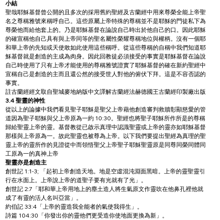
小結
聖哉耶穌基督曾公開的且多次的採用舊約聖經及古蘭經中用來尊榮全能上帝聖
名之尊稱雅號來稱呼自己。這些原屬上帝特殊的尊稱並不是耶穌的門徒私下為
尊榮他而給他套上的。乃是耶穌基督在論說自己時出於他自己的口。因此耶穌
的確宣稱他自己具有與上帝同等的聖名屬性榮耀尊稱地位與權柄。沒有一個耶
和華上帝的先知或天使敢如此使用這些稱呼。從這些尊稱的自稱中我們知道耶
穌基督就是創造的主成為肉身。因此回教徒必須接受的事實是耶穌基督在論說
自己時使用了只有上帝才能使用的尊稱雅號證實了耶穌基督的確在新約聖經中
宣稱自己是創造的主而且還公然的接受世人對他的俯伏下拜。這是不容否認的
事實。
註古蘭經經文取自聖城麥地納版中文譯解古蘭經法赫德國王古蘭經印製廠出版
3.4 聖靈的神性
從以上的論據中我們看見聖子耶穌是聖父上帝藉他創造審判救贖彰顯慈愛的管
道因為聖子耶穌與父上帝原為一約 10:30。聖經也將聖子耶穌所作所是的尊稱
歸給聖靈上帝的靈。基督教從已啟示真理中認識聖靈或上帝的靈亦如耶穌基督
那樣與上帝原為一。故此聖靈也被尊為上帝。以下我們要提出聖經為真理的聖
靈上帝的靈所作的見證從中而領悟聖父上帝聖子耶穌聖靈原是同尊同榮同體同
工原為一的真神上帝
聖靈亦是創造主
創世記 1:1-3; 「起初上帝創造天地。地是空虛混沌淵面黑暗。上帝的靈聖靈引
行在水面上。上帝說上帝的道聖子要有光就有了光」。
創世記 2:7「耶和華上帝用地上的塵土造人將生氣原文作靈吹在他鼻孔裡他就
成了有靈的活人名叫亞當」。
約伯記 33:4「上帝的靈造我全能者的氣使我得生」。
詩篇 104:30「你發出你的靈他們更受造你使地面更換為新」。