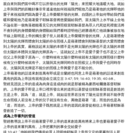
親自來到我們當中嗎不它以所發出的光輝「陽光」來照耀大地溫暖大地。就如
上帝與我們的距離好像非常遙遠他如何祝福我們呢他乃是藉著他的光輝即他的
愛子來祝福我們因為愛子是上帝榮耀所發的光輝。自隱的上帝如何帶給我們溫
暖和愛呢他乃是藉著愛子耶穌基督將慈愛賜給我們。當太陽升上水平線上全地
不論在那一個角落都能看見它的光輝照樣當耶穌基督為罪人代死從死裡復活將
不會到死的身體榮耀的身體顯給我們看時證明他已經勝過死亡他就像被放在地
平線上顯明是上帝的獨生愛子世人就看見上帝榮耀所發的光輝。人是藉著體會
到太陽的光輝而體會到太陽的存在照樣人是藉著體會到耶穌基督的大愛而體會
到上帝的真實。嚴格說起來太陽的本體不是光輝太陽的光輝也不是太陽的本體
但太陽的本體與太陽的光輝原為一。這就如父上帝不是愛子愛子也不是父上帝
但父上帝與愛子原為一。什麼時候有太陽什麼時候就有太陽的光輝照樣什麼時
候有父什麼時候就有子。太陽與其光輝同時存在照樣父上帝與愛子也同時存
在。太陽與其光輝是不能分的照樣上帝興愛子是不能分的。
上帝藉著他的話道來創造萬有即或是古蘭經也同意上帝是藉著他的話道來創造
萬有的因為上帝說有就有說命立就立古 3:47; 59; 16:40; 19:35; 40:68.。
聖經見證說上帝的道成為肉身這道成肉的就是那被稱為麥西哈爾撒基督耶穌
的。上帝的愛子即是上帝口裡所發出來的道所以基督徒信耶穌基督就是創造的
主是上帝。因為「道」就是上帝。就如這世界若沒有了陽光這世界就不能孕育
生命照樣人若沒有上帝的兒子就沒有生命。萬物是藉著「道」而造的也是為
「道」而造的。上帝的愛子既然就是上帝的道因此基督徒相信上帝藉著耶穌基
督創造了一切。
成為上帝審判的管道
聖經教導說上帝不但藉著愛子即上帝的道來創造萬有將來上帝也要藉著愛子即
上帝的道來審判萬有。上帝把審判的事全交給愛子
徒 10:42「他吩咐我們傳道給眾人證明他耶穌是上帝所立定的要審判活人死