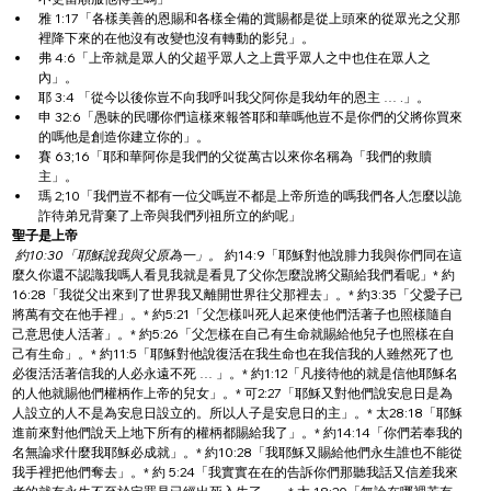
雅 1:17「各樣美善的恩賜和各樣全備的賞賜都是從上頭來的從眾光之父那
裡降下來的在他沒有改變也沒有轉動的影兒」。
弗 4:6「上帝就是眾人的父超乎眾人之上貫乎眾人之中也住在眾人之
內」。
耶 3:4 「從今以後你豈不向我呼叫我父阿你是我幼年的恩主 … .」。
申 32:6「愚昧的民哪你們這樣來報答耶和華嗎他豈不是你們的父將你買來
的嗎他是創造你建立你的」。
賽 63;16「耶和華阿你是我們的父從萬古以來你名稱為「我們的救贖
主」。
瑪 2;10「我們豈不都有一位父嗎豈不都是上帝所造的嗎我們各人怎麼以詭
詐待弟兄背棄了上帝與我們列祖所立的約呢」
聖子是上帝
 約10:30「耶穌說我與父原為一」。
 約14:9「耶穌對他說腓力我與你們同在這
麼久你還不認識我嗎人看見我就是看見了父你怎麼說將父顯給我們看呢」* 約
16:28「我從父出來到了世界我又離開世界往父那裡去」。* 約3:35「父愛子已
將萬有交在他手裡」。* 約5:21「父怎樣叫死人起來使他們活著子也照樣隨自
己意思使人活著」。* 約5:26「父怎樣在自己有生命就賜給他兒子也照樣在自
己有生命」。* 約11:5「耶穌對他說復活在我生命也在我信我的人雖然死了也
必復活活著信我的人必永遠不死 … 」。* 約1:12「凡接待他的就是信他耶穌名
的人他就賜他們權柄作上帝的兒女」。* 可2:27「耶穌又對他們說安息日是為
人設立的人不是為安息日設立的。所以人子是安息日的主」。* 太28:18「耶穌
進前來對他們說天上地下所有的權柄都賜給我了」。* 約14:14「你們若奉我的
名無論求什麼我耶穌必成就」。* 約10:28「我耶穌又賜給他們永生誰也不能從
我手裡把他們奪去」。* 約 5:24「我實實在在的告訴你們那聽我話又信差我來