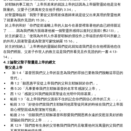
  於耶穌的事工能力「上帝所差來的就說上帝的話因為上帝賜聖靈給他是沒有
限量的。父愛子已將萬有交在他手裡約 3:34」。
  於聖靈降臨前「我聖子要從父那裡差保惠師來就是從父出來真理的聖靈他來
了就要為我作見證約 15:26」。
  於上帝的和好「你們從前遠離上帝的人如今在基督裡靠著他的血已經得親近
了 …… .因為我們兩方面藉著他被一個聖靈所感得以進到父面前( 弗2:13)」。
  於主的蒙召上「使我為外邦人作基督耶穌的僕役作上帝福音的祭司叫所獻上
的外邦人因著聖靈成為聖潔可蒙悅納羅 15:16」。
  於主的悅納上「上帝將他的靈賜給我們從此就知道我們是住在他裡面他也住
在我們裡面。父差子作世人的救主這是我們所看見且作見證的約一書 4:13-
14」。
4. 2 論聖父聖子聖靈是上帝的經文 
聖父是上帝
  加 1:4「基督照我們父上帝的旨意為我們的罪捨已要救我們脫離這罪惡的
世代」。
弗 1:2「願恩惠平安從上帝我們的父和主耶穌歸於你們」。
弗 5:20「凡事要奉我們主耶穌基督的名常常感謝父上帝」。
西 1:12「感謝父叫我們能與眾聖徒在光明中同得基業」。
帖前 1:3「在上帝我們的父面前不住的記念你們因信心所作的工夫 … 」。
帖前 3:13「好使你們當我們主耶穌同他眾聖徒同來的時候在我們父上帝面
前心裡堅固成為聖潔無可指責」。
帖後 2:16「但願我們主耶穌基督和那愛我們開恩將永遠的安慰並美好的盼
望賜給我們的父上帝 … 」。
來 12:9「我們曾有生身的父管教我們我們尚且敬重他何況萬靈的父我們豈
不更當順服他得生嗎」