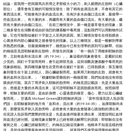
結論：當我用一把與羅馬兵所用之矛那樣大小的刀，刺入屍體的左肋時（心臟
部位），通常會有五種的可能情況發生：除了稍有血滴流出來，不會有其它的
東西流出來。可能會有許多的血流出來。先有許多水由傷口流出來，最後帶一
些血流出來」。有大量的水，再繼而有大量的血由傷口流出。有大量的血，繼
而有大量的水由傷口流出。「在前三種情況中，第一種是最常發生的現象；第
二種多發生在溺斃者或由於強烈的鹽基酸中毒死後，這點我們可以用動物作試
驗，它也可能類似被釘十字架之人至死的原因。第三種情況發生在得肋膜炎，
心襄炎和內部心臟破裂之後會發生的現象。以上三種情況，都是一般解剖學家
所熟悉的現象。但最後兩種例子，雖然如今已有生理學的原則可以解釋。但如
約翰福音見證耶穌被刺左肋時，所發生的現象：「有一個兵丁用槍刺耶穌的肋
旁，立刻有血和水流出來（約 19:34）」。象這樣的現象會發生，是屬於比較
少見的。因釘十字架而死時，會引起肺部充血，這與溺斃及鹽基酸中毒而死的
現象頗相似。第四種現象發生在受刑者在被釘十架前，已得肋膜炎；第五種現
象則發生在十架上的犯人，因心臟破裂而死。如果用刀刺他的左肋，就會有大
量的血和水流出來。」「根據耶穌受難前的一兩個星期，我們知道他沒有得肋
膜炎的可能。當兵丁用矛刺入耶穌的肋旁時，約翰見證記載說：先是大量血流
出，然後是大量的水再流出來，這可證明耶穌不是因肋膜炎而死。按照病理
學，耶穌主要的死因，是由於身體，心靈過度的痛苦，傷心，壓力以至心臟破
裂而死」。甘邁高 Michael Green講到耶穌的死說：「當年現場見證人告訴我
們說：在耶穌被刺的地方有「血和水」流出來（約19:34-35）。如果耶穌尚未
死，那麼當長矛刺入其肋旁時，必然會有大量的血會隨著心跳強勁的湧出來。
但見證人告訴我們實際的情況是；先是血後伴隨著水湧出來，清楚說明紅血球
與血清已經分開。這種現象在醫學上已經有辦法解釋它的原因：即耶穌在沒有
被刺之前，心臟已經破裂死亡。約翰在記錄這現象時，他根本不知道這樣的情
況，是提供病理學最有效的見證與說明」。就算我們不接受病理學的科學證