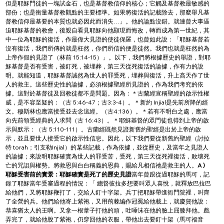
但是耶穌門徒的一塊試金石，也是基督教信仰的核心；它觸及基督教最敏感的
部份；也是衡量基督教觀點的主要標準。如果將復活的記載除去，那麼舉凡基
督教信仰最基要的本質也就必因此而消失…」。他的論點沒錯。就連曾大事逼
迫耶穌基督的教會，後親自看見耶穌向他顯現而悔改，轉而成為第一世紀，其
中一位為耶穌的復活，作最偉大見證的使徒保羅，也曾如此說：「耶穌基督若
沒有復活，我們所傳的就是枉然，你們所信的便是徒然。我們也就是枉然的為
上帝作假的見證了（林前 15:14-15）」。以下，我們將根據歷史的舉證，對耶
穌基督是否有受害，被釘死，被埋葬，第三天從死復活的論據，作有力的說
明。就能知道，耶穌基督誠然為世人的罪受死，埋葬與復活，升上高天作了世
人的救主。這些歷史性的論據，必須根據聖經所見證的，作為我們考究的依
據。這對於基督徒及回教徒都不是問題。因為：＊古蘭經宣稱聖經的啟示性權
威，是不容至疑的：（古 5:46-47；古3:3-4）。＊新約 Injial是先前所降的經
文。穆斯林也應當接受並去念這經。（古4:136）。＊若有不明白之處，應當
向先前領受經典的人求問（古 16:43）。＊耶穌基督的眾門徒也得到上帝的啟
示與默示：（古 5:110-111）。古蘭經既然見證新舊約聖經是出於上帝的啟
示，並且要世人接受它的啟示性信息。因此，以下我們要從新舊約聖經（討拉
特 torah；引支勒Injial）的某些記載，作為依據，並從歷史，及當年之見證人
的論據；來說明耶穌確實為世人的罪受苦，受死，第三天從死裡復活，敗壞死
亡的咒詛與權勢。將救恩與白白稱義的恩典，賜給凡相信祂是救主的人。
A )
耶穌受害前的實景：耶穌確實是死了的歷史見證
當年曾跟從過耶穌的馬可，記
錄了耶穌當年受審過程的情況：「 總督彼拉多想要叫眾人喜悅，就釋放巴拉巴
給他們，又將耶穌鞭打了，交給人釘十字架。兵丁把耶穌帶進衙門院裡，叫齊
了全營的兵。他們給他寄上紫袍，又用荊棘編作冠冕給他載上，就慶賀他說：
恭喜猶太人的王啊。又拿一根葦子打他的頭，吐唾沫在他的臉上屈膝拜他。戲
弄完了，就給他脫了紫袍，仍穿回他的衣服，帶他出去要釘十架（馬可福音 