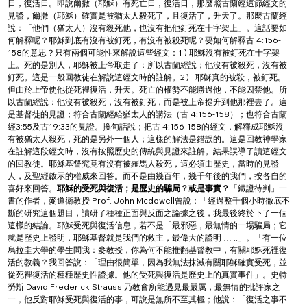
日，復活日。即說爾撒（耶穌）有死亡日，復活日，那麼照古蘭經這節經文的
見證，爾撒（耶穌）確實是被猶太人殺死了，且復活了，升天了。那麼古蘭經
說：「他們（猶太人）沒有殺死他，也沒有把他釘死在十字架上」。這話要如
何解釋呢？耶穌到底有沒有被釘死，有沒有被殺死呢？要如何解釋古 4:156-
158的意思？只有兩個可能性來解說這些經文：1 ) 耶穌沒有被釘死在十字架
上。死的是別人，耶穌被上帝取走了：所以古蘭經說；他沒有被殺死，沒有被
釘死。這是一般回教徒在解說這經文時的註解。2 )   耶穌真的被殺，被釘死。
但由於上帝使他從死裡復活，升天。死亡的權勢不能勝過他，不能囚禁他。所
以古蘭經說：他沒有被殺死，沒有被釘死，而是被上帝提升到他那裡去了。這
是基督徒的見證；符合古蘭經給猶太人的講法（古 4:156-158）；也符合古蘭
經3:55及古19:33的見證。換句話說；把古 4:156-158的經文，解釋成耶穌沒
有被猶太人殺死，死的是另外一個人；這樣的解法是錯誤的。這是回教神學家
在註解這段經文時，沒有按照歷史的傳統與見證來註解。結果誤導了讀這經文
的回教徒。耶穌基督究竟有沒有被羅馬人殺死，這必須由歷史，當時的見證
人，及聖經啟示的權威來回答。而不是由幾百年，幾千年後的我們，按各自的
喜好來回答。
耶穌的受死與復活；是歷史的騙局？或是事實？
「鐵證待判」一
書的作者，麥道衛教授 Prof. John Mcdowell曾說：「經過整千個小時徹底不
斷的研究這個題目，讀研了種種正面與反面之論據之後，我最後終於下了一個
這樣的結論。耶穌受死與復活信息，若不是「最邪惡，最無情的一場騙局；它
就是歷史上證明，耶穌基督就是我們的救主，最偉大的證明 … ..」。「有一位
烏拉圭大學的學生問我：麥教授，你為何不能推翻基督教中，有關耶穌死裡復
活的教義？我回答說：「理由很簡單，因為我無法抹滅有關耶穌確實受死，並
從死裡復活的種種歷史性證據。他的受死與復活是歷史上的真實事件」。史特
勞斯 David Frederick Strauss 乃教會所能遇見最嚴厲，最無情的批評家之
一，他反對耶穌受死與復活的事，可說是無所不至其極；他說：「復活之事不