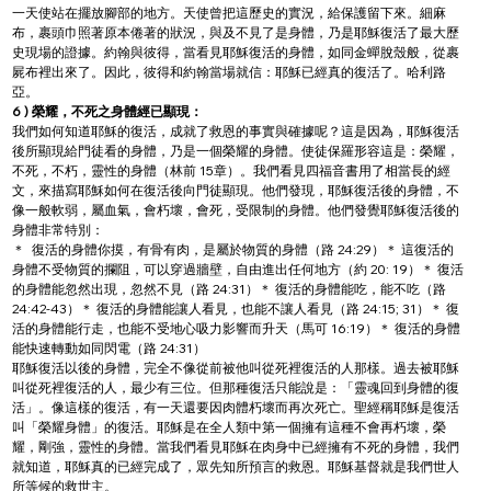
一天使站在擺放腳部的地方。天使曾把這歷史的實況，給保護留下來。細麻
布，裹頭巾照著原本倦著的狀況，與及不見了是身體，乃是耶穌復活了最大歷
史現場的證據。約翰與彼得，當看見耶穌復活的身體，如同金蟬脫殼般，從裹
屍布裡出來了。因此，彼得和約翰當場就信：耶穌已經真的復活了。哈利路
亞。
6 ) 榮耀，不死之身體經已顯現：
我們如何知道耶穌的復活，成就了救恩的事實與確據呢？這是因為，耶穌復活
後所顯現給門徒看的身體，乃是一個榮耀的身體。使徒保羅形容這是：榮耀，
不死，不朽，靈性的身體（林前 15章）。我們看見四福音書用了相當長的經
文，來描寫耶穌如何在復活後向門徒顯現。他們發現，耶穌復活後的身體，不
像一般軟弱，屬血氣，會朽壞，會死，受限制的身體。他們發覺耶穌復活後的
身體非常特別：
＊  復活的身體你摸，有骨有肉，是屬於物質的身體（路 24:29）＊ 這復活的
身體不受物質的攔阻，可以穿過牆壁，自由進出任何地方（約 20: 19）＊ 復活
的身體能忽然出現，忽然不見（路 24:31）＊ 復活的身體能吃，能不吃（路 
24:42-43）＊ 復活的身體能讓人看見，也能不讓人看見（路 24:15; 31）＊ 復
活的身體能行走，也能不受地心吸力影響而升天（馬可 16:19）＊ 復活的身體
能快速轉動如同閃電（路 24:31）
耶穌復活以後的身體，完全不像從前被他叫從死裡復活的人那樣。過去被耶穌
叫從死裡復活的人，最少有三位。但那種復活只能說是：「靈魂回到身體的復
活」。像這樣的復活，有一天還要因肉體朽壞而再次死亡。聖經稱耶穌是復活
叫「榮耀身體」的復活。耶穌是在全人類中第一個擁有這種不會再朽壞，榮
耀，剛強，靈性的身體。當我們看見耶穌在肉身中已經擁有不死的身體，我們
就知道，耶穌真的已經完成了，眾先知所預言的救恩。耶穌基督就是我們世人
所等候的救世主。