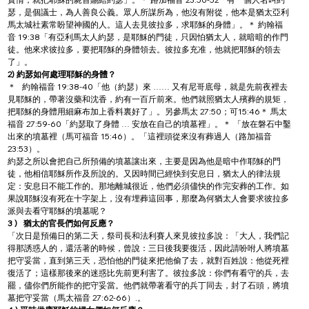
瑟，是個議士，為人善良公義。眾人所謀所為，他沒有附從，他本是猶太亞利
馬太城社素常盼望神國的人。這人去見彼拉多，求耶穌的身體」。＊ 約翰福
音 19:38「有亞利馬太人約瑟，是耶穌的門徒，只因怕猶太人，就暗暗的作門
徒。他來求彼拉多，要把耶穌的身體領去。彼拉多充准，他就把耶穌的領去
了」。
2) 約瑟如何處理耶穌的身體？
＊   約翰福音 19:38-40「他（約瑟）來 …… 又有尼哥底母，就是先前夜裡去
見耶穌的，帶著沒藥和沈香，約有一百斤前來。他們就照猶太人殯葬的規矩，
把耶穌的身體用細麻布加上香料裏好了」。另參馬太 27:50；可15:46＊ 馬太
福音 27:59-60「約瑟取了身體 … 安放在自己的墳墓裡」。＊ 「放在磐石中鑿
出來的墳墓裡（馬可福音 15:46）。「這裡頭從來沒有葬過人（路加福音
23:53）。
約瑟之所以會把自己所預備的墳墓讓出來，主要是因為他是暗中作耶穌的門
徒，他相信耶穌所作及所說的。又因時間已經快到安息日，猶太人的律法規
定：安息日不能工作的。那地離城很近，他們必須儘快的作完安葬的工作。如
果說耶穌沒有死在十字架上，沒有埋葬這回事，那麼為何猶太人會要求彼拉多
派與去看守耶穌的墳墓呢？
3 )
猶太的官長們如何反應？
「次日是預備日的第二天，祭司長和法利賽人來見彼拉多說：「大人，我們記
得那誘惑人的，還活著的時候，曾說：三日後我要復活，因此請吩咐人將墳墓
把守妥當，直到第三天，恐怕他的門徒來把他偷了去，就對百姓說：他從死裡
復活了；這樣那後來的迷惑比先前更利害了。彼拉多說：你們有看守的兵，去
罷，儘你們所能作的把守妥當。他們就帶著看守的兵丁同去，封了石頭，將墳
墓把守妥當（馬太福音 27:62-66）.。