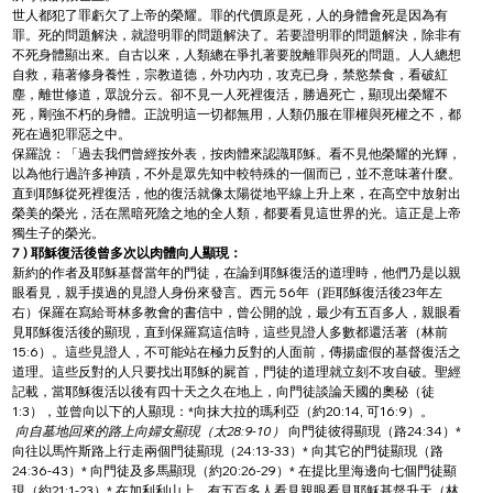
世人都犯了罪虧欠了上帝的榮耀。罪的代價原是死，人的身體會死是因為有
罪。死的問題解決，就證明罪的問題解決了。若要證明罪的問題解決，除非有
不死身體顯出來。自古以來，人類總在爭扎著要脫離罪與死的問題。人人總想
自救，藉著修身養性，宗教道德，外功內功，攻克已身，禁慾禁食，看破紅
塵，離世修道，眾說分云。卻不見一人死裡復活，勝過死亡，顯現出榮耀不
死，剛強不朽的身體。正說明這一切都無用，人類仍服在罪權與死權之不，都
死在過犯罪惡之中。
保羅說：「過去我們曾經按外表，按肉體來認識耶穌。看不見他榮耀的光輝，
以為他行過許多神蹟，不外是眾先知中較特殊的一個而已，並不意味著什麼。
直到耶穌從死裡復活，他的復活就像太陽從地平線上升上來，在高空中放射出
榮美的榮光，活在黑暗死陰之地的全人類，都要看見這世界的光。這正是上帝
獨生子的榮光。
7 ) 耶穌復活後曾多次以肉體向人顯現：
新約的作者及耶穌基督當年的門徒，在論到耶穌復活的道理時，他們乃是以親
眼看見，親手摸過的見證人身份來發言。西元 56年（距耶穌復活後23年左
右）保羅在寫給哥林多教會的書信中，曾公開的說，最少有五百多人，親眼看
見耶穌復活後的顯現，直到保羅寫這信時，這些見證人多數都還活著（林前
15:6）。這些見證人，不可能站在極力反對的人面前，傳揚虛假的基督復活之
道理。這些反對的人只要找出耶穌的屍首，門徒的道理就立刻不攻自破。聖經
記載，當耶穌復活以後有四十天之久在地上，向門徒談論天國的奧秘（徒
1:3），並曾向以下的人顯現：*向抹大拉的瑪利亞（約20:14, 可16:9）。
 向自墓地回來的路上向婦女顯現（太28:9-10）
 向門徒彼得顯現（路24:34）* 
向往以馬忤斯路上行走兩個門徒顯現（24:13-33）* 向其它的門徒顯現（路
24:36-43）* 向門徒及多馬顯現（約20:26-29）* 在提比里海邊向七個門徒顯
現（約21:1-23）* 在加利利山上，有五百多人看見親眼看見耶穌基督升天（林