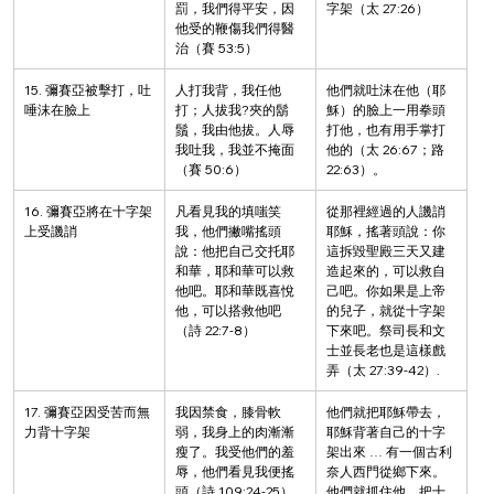
罰，我們得平安，因
字架（太 27:26）
他受的鞭傷我們得醫
治（賽 53:5）
15. 彌賽亞被擊打，吐
人打我背，我任他
他們就吐沫在他（耶
唾沫在臉上
打；人拔我?夾的鬍
穌）的臉上一用拳頭
鬚，我由他拔。人辱
打他，也有用手掌打
我吐我，我並不掩面
他的（太 26:67；路
（賽 50:6）
22:63）。
16. 彌賽亞將在十字架
凡看見我的填嗤笑
從那裡經過的人譏誚
上受譏誚
我，他們撇嘴搖頭
耶穌，搖著頭說：你
說：他把自己交托耶
這拆毀聖殿三天又建
和華，耶和華可以救
造起來的，可以救自
他吧。耶和華既喜悅
己吧。你如果是上帝
他，可以搭救他吧
的兒子，就從十字架
（詩 22:7-8）
下來吧。祭司長和文
士並長老也是這樣戲
弄（太 27:39-42）.
17. 彌賽亞因受苦而無
我因禁食，膝骨軟
他們就把耶穌帶去，
力背十字架
弱，我身上的肉漸漸
耶穌背著自己的十字
瘦了。我受他們的羞
架出來 … 有一個古利
辱，他們看見我便搖
奈人西門從鄉下來。
頭（詩 109:24-25）
他們就抓住他，把十