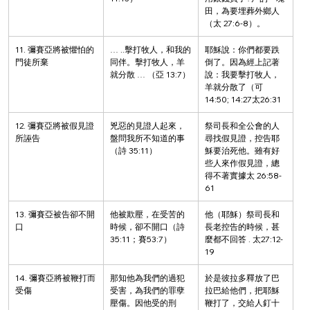
田，為要埋葬外鄉人
（太 27:6-8）。
11. 彌賽亞將被懼怕的
… ..擊打牧人，和我的
耶穌說：你們都要跌
門徒所棄
同伴。擊打牧人，羊
倒了。因為經上記著
就分散 … （亞 13:7）
說：我要擊打牧人，
羊就分散了（可 
14:50; 14:27太26:31
12. 彌賽亞將被假見證
兇惡的見證人起來，
祭司長和全公會的人
所誣告
盤問我所不知道的事
尋找假見證，控告耶
（詩 35:11）
穌要治死他。雖有好
些人來作假見證，總
得不著實據太 26:58-
61
13. 彌賽亞被告卻不開
他被欺壓，在受苦的
他（耶穌）祭司長和
口
時候，卻不開口（詩 
長老控告的時候，甚
35:11；賽53:7）
麼都不回答 . 太27:12-
19
14. 彌賽亞將被鞭打而
那知他為我們的過犯
於是彼拉多釋放了巴
受傷
受害，為我們的罪孽
拉巴給他們，把耶穌
壓傷。因他受的刑
鞭打了，交給人釘十