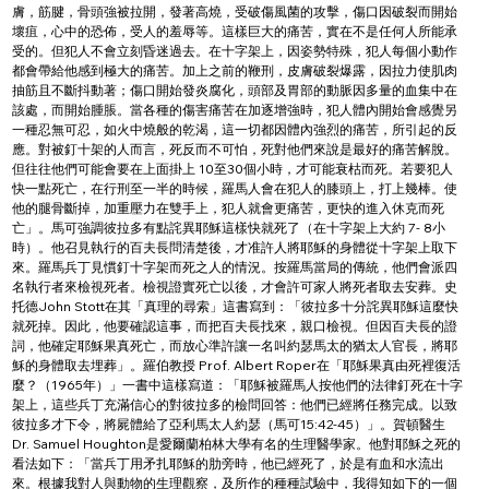
膚，筋腱，骨頭強被拉開，發著高燒，受破傷風菌的攻擊，傷口因破裂而開始
壞疽，心中的恐佈，受人的羞辱等。這樣巨大的痛苦，實在不是任何人所能承
受的。但犯人不會立刻昏迷過去。在十字架上，因姿勢特殊，犯人每個小動作
都會帶給他感到極大的痛苦。加上之前的鞭刑，皮膚破裂爆露，因拉力使肌肉
抽筋且不斷抖動著；傷口開始發炎腐化，頭部及胃部的動脈因多量的血集中在
該處，而開始腫脹。當各種的傷害痛苦在加逐增強時，犯人體內開始會感覺另
一種忍無可忍，如火中燒般的乾渴，這一切都因體內強烈的痛苦，所引起的反
應。對被釘十架的人而言，死反而不可怕，死對他們來說是最好的痛苦解脫。
但往往他們可能會要在上面掛上 10至30個小時，才可能衰枯而死。若要犯人
快一點死亡，在行刑至一半的時候，羅馬人會在犯人的膝頭上，打上幾棒。使
他的腿骨斷掉，加重壓力在雙手上，犯人就會更痛苦，更快的進入休克而死
亡」。馬可強調彼拉多有點詫異耶穌這樣快就死了（在十字架上大約 7- 8小
時）。他召見執行的百夫長問清楚後，才准許人將耶穌的身體從十字架上取下
來。羅馬兵丁見慣釘十字架而死之人的情況。按羅馬當局的傳統，他們會派四
名執行者來檢視死者。檢視證實死亡以後，才會許可家人將死者取去安葬。史
托德John Stott在其「真理的尋索」這書寫到：「彼拉多十分詫異耶穌這麼快
就死掉。因此，他要確認這事，而把百夫長找來，親口檢視。但因百夫長的證
詞，他確定耶穌果真死亡，而放心準許讓一名叫約瑟馬太的猶太人官長，將耶
穌的身體取去埋葬」。羅伯教授 Prof. Albert Roper在「耶穌果真由死裡復活
麼？（1965年）」一書中這樣寫道：「耶穌被羅馬人按他們的法律釘死在十字
架上，這些兵丁充滿信心的對彼拉多的檢問回答：他們已經將任務完成。以致
彼拉多才下令，將屍體給了亞利馬太人約瑟（馬可15:42-45）」。賀頓醫生 
Dr. Samuel Houghton是愛爾蘭柏林大學有名的生理醫學家。他對耶穌之死的
看法如下：「當兵丁用矛扎耶穌的肋旁時，他已經死了，於是有血和水流出
來。根據我對人與動物的生理觀察，及所作的種種試驗中，我得知如下的一個