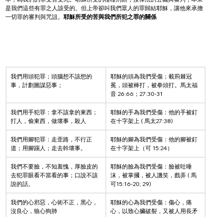
是我們這些有罪之人該受的。但上帝卻叫我們眾人的罪歸結耶穌，讓他來承擔
一切罪的審判與咒詛。
耶穌所受的苦與我們所犯之罪的關係
我們用頭犯罪；頭腦想不該想的
耶穌的頭為我們受傷；載荊棘冠
事，計劃圖謀惡事；
冕，頭被棒打，被拳頭打。馬太福
音 26:66；27:30-31
我們用手犯罪：拿不該拿的東西；
耶穌的手為我們受傷：他的手被釘
打人，偷東西，做壞事，殺人
在十字架上 ( 馬太27:38)
我們用腳犯罪：走歪路，不行正
耶穌的腳為我們受傷：他的腳被釘
道；用腳踢人；走去幹壞事。
在十字架上（可 15:24）
我們不要臉，不知羞愧，厚臉皮的
耶穌的臉為我們受傷：臉被吐唾
去犯罪眼看不當看的事；口說不該
沫，被掌摑，被人譏笑，戲弄 ( 馬
說的話。
可15:16-20; 29)
我們的心邪惡，心術不正，黑心，
耶穌的心為我們受傷：傷心，痛
沒良心，狼心狗肺
心，以致心臟破裂，又被人用長矛