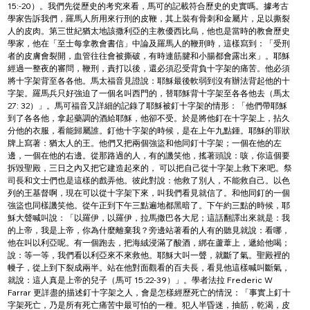
15:-20）。我們先從歷史的考究來看，馬可的記載符合歷史的史實嗎。據考古
學家告訴我們，羅馬人所用來行刑的皮鞭，其上裝有骨刺和金屬片，足以撕裂
人的皮肉。第三世紀猶太地該撒利亞的主教優西比烏，他也是當時的教會歷史
學家，他在「至士每拿教會書信」中論及羅馬人的鞭刑時，這樣寫到：「受刑
者的皮膚會裂開，血管往往會被撕破，有時連筋腱和小腸都會露出來」。耶穌
經過一整夜的審問，鞭刑，責打以後，還必須忍受背負十字架的痛苦。他必須
將十字架背至各各他。馬太福音見證說：耶穌最後軟弱到沒有辦法背起他的十
字架。羅馬兵只好強迫了一個名叫西門的，替耶穌背十字架至各各他去（馬太 
27: 32）」。馬可福音又詳細的記錄了耶穌被釘十字架的情形：「他們帶耶穌
到了各各他，拿起藥調的酒給耶穌，他卻不受。於是將他釘在十字架上，拈久
分他的衣服，看能歸屬誰。釘他十字架的時候，是在上午九點鍾。耶穌的罪狀
牌上寫著：猶太人的王。他們又把兩個強盜和他同釘十字架；一個在他的左
邊，一個在他的右邊。從那路過的人，有的譏笑他，搖著頭說：咳，你這個要
拆毀聖殿，三日之內又把它建造起來的， 可以把自己從十字架上救下來吧。祭
司長和文士們也是這樣的戲弄他。彼此對說：他救了別人，不能救自己。以色
列的王基督啊，現在可以從十字架下來，叫我們看見就信了。和他同釘的一個
強盜也同樣譏笑他。從午正到下午三點遍地都黑暗了。下午約三點的時候，耶
穌大聲喊叫說：「以羅伊，以羅伊，拉馬撒巴各大尼；這話翻譯出來就是：我
的上帝，我是上帝，你為什麼離棄我？旁邊站著看的人有的聽見就說：看哪，
他在叫以利亞呢。有一個跑去，把海絨浸滿了酸酒，綁在蘆葦上，遞給他喝；
說：等一等，我們看以利亞來不來救他。耶穌大叫一聲，就斷了氣。聖殿裡的
幔子，從上到下裂成兩半。站在他對面觀看的百夫長，看見他這樣喊叫斷氣，
就說：這人真是上帝的兒子（馬可 15:22-39）」。學者法拉 Frederic W 
Farrar 更詳盡的描述釘十字架之人，會是怎樣經歷死亡的情況：「事實上釘十
字架死亡，乃是所有死亡痛苦中最可怕的一種。犯人半昏迷，抽筋，乾渴，皮