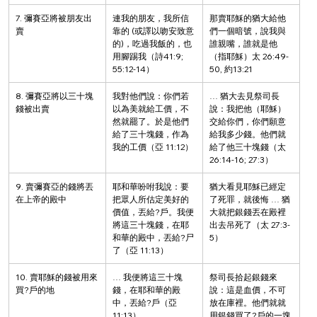
7. 彌賽亞將被朋友出
連我的朋友，我所信
那賣耶穌的猶大給他
賣
靠的 (或譯以吻安致意
們一個暗號，說我與
的)，吃過我飯的，也
誰親嘴，誰就是他
用腳踢我（詩41:9; 
（指耶穌）太 26:49-
55:12-14）
50, 約13:21
8. 彌賽亞將以三十塊
我對他們說：你們若
… 猶大去見祭司長
錢被出賣
以為美就給工價，不
說：我把他（耶穌）
然就罷了。於是他們
交給你們，你們願意
給了三十塊錢，作為
給我多少錢。他們就
我的工價（亞 11:12）
給了他三十塊錢（太 
26:14-16; 27:3）
9. 賣彌賽亞的錢將丟
耶和華吩咐我說：要
猶大看見耶穌已經定
在上帝的殿中
把眾人所估定美好的
了死罪，就後悔 … 猶
價值，丟給?戶。我便
大就把銀錢丟在殿裡
將這三十塊錢，在耶
出去吊死了（太 27:3-
和華的殿中，丟給?尸
5）
了（亞 11:13）
10. 賣耶穌的錢被用來
… 我便將這三十塊
祭司長拾起銀錢來
買?戶的地
錢，在耶和華的殿
說：這是血價，不可
中，丟給?戶（亞 
放在庫裡。他們就就
11:13）
用銀錢買了?戶的一塊