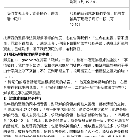
刺破（約 19:34）
我們背著上帝，背著良心，道德，
耶穌的背部就為我們受傷：他的背
暗中犯罪
被兵丁用鞭子痛打一頓（可 
15:15）
按摩西的整個律法與獻祭贖罪的制度，志在告訴我們：「生命在血裡，若不流
血，罪就不得赦免」。感謝上帝，他賜下贖罪的羔羊耶穌基督，他身上所流的
寶血，已經洗淨，贖了我們所犯的罪，哈利路亞。
B ) 耶穌確實被埋的歷史事實：
歸尼伯 Guignebert在其著「耶穌」一書中，曾有一段毫無根據的論說：「事
情如何，我們並不知道，我相信連耶穌的門徒也不知道，耶穌的屍體被劊子手
由十字架上取下來後，不知丟到那裡去了，很可能丟在一個新鑿之墓穴的坑中 
… 」。
＊ 歸尼伯的這番話是毫無根據證明的胡言。＊  他完全忽略當時的門徒，在福
音書裡對此事的見證。＊  他完全忽略第一，二世紀一切世俗及教會文字對耶
穌被埋之事的記載見證。
1)
誰拿走耶穌的身體？
當年新約聖經的四本福音書，對耶穌的身體如何被人善後，都有清楚的交待。
＊ 馬太福音 27:57-58：「有一財主名叫約瑟，是從亞利馬太來的，他也是耶
穌的門徒。這人去見彼拉多，求耶穌的身體，彼拉多就吩咐給他」。＊ 馬可福
音 15:42-45「到了晚上，因為是預備日，就是安息日的前一日，有亞利馬太的
約瑟前來。他是尊貴的議士，也是等候神國的人。他放膽去見彼拉多，求耶穌
的身體。彼拉多詫異死，便叫百夫長來，問耶穌死了久不久。既從百夫長得知
實情，就把耶穌的屍首賜給約瑟」。＊ 路加福音 23:50-52「有一個人名叫約