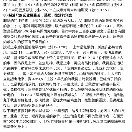
前15:6；徒:1:6-9）* 向他的兄弟雅各顯現（林前 15:7）* 向保羅顯現（徒9:3-
6）* 向司提反顯現（徒7:55）* 在拔摩海島向約翰顯現（啟1:10-19）
8 ) 關於耶穌必然要受苦，受死，復活的預言
耶穌的門徒們將「上帝的福音」歸納為兩大點： A）耶穌是舊約眾先知所預言
的救主；B）耶穌因從死裡復活，以大能顯明是上帝的兒子（羅1:3-4）。舊約
聖經是歷經1500年的時間而完成的。舊約中共有三百多處的經文，是預言有關
彌賽亞耶穌基督的來臨；而這些經文都全部應驗在耶穌基督一人身上。這些舊
約眾先知的預言有三個目的：
說明上帝應許亞伯拉罕之約（創 12-17章），上帝是無限的，所應許必然會實
現。民23:19「上帝非人，必不致說謊，也非人子，必不後悔」。表明萬物的
結局，都按這位啟示聖經的上帝之旨意而發展。賽 46:9-10「你們要追念上古
的事，因為我是上帝，並無別神。我是上帝，再沒有能比我的。我從起初指明
未後的事，從古時言明未成的事，說：「我的籌算必立定，凡我所喜悅的，我
必成就」。  當上帝所賜給人類的救世主顯現時，由所預言的經文，世人可以
立刻認出他來。賽 48:3,5「主說：早先的時我從古時就說明，已經出了我的
口，也是我所指示的。我忽然行而作，事便成就。所以我從古時將這事指示
你，免得你說：這些事是我的偶像所行的，是我雕刻的偶像和我鑄造的偶像所
命定的」。羅1:2-4「這福音是上帝從前藉眾先知，在聖經上所應許的，論到他
兒子我主耶穌基督。按肉體說，是從大衛後裔生的，按聖善的靈說，是從死主
復活，以大能顯明是上帝的兒子」。
以下我們將摘列出舊約聖經其中 33項預言，論及主耶穌基督，必因世人的罪被
賣，受審，死亡，埋葬及復活的啟示。這些預言是由不同的聖經作者，在面元
前1000年至500間寫下。但它們卻短短的在一個星期裡，完全無誤的應驗在耶
穌基督的身上：