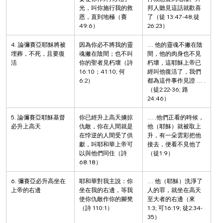
光，叫你施行我的救
邦人聽見這話就歡喜
恩，直到地極（賽 
了（徒 13:47-48;徒 
49:6）
26:23）
4. 論彌賽亞耶穌將被
因為你必不將我的靈
… 他的靈魂不撇在陰
埋葬，不死，且要復
魂撇在陰間；也不叫
間，他的肉身也不見
活
你的聖者見朽壞（詩 
朽壞，這耶穌上帝已
16:10；41:10; 何
經叫他復活了，我們
6:2）
都為這件事作見證 … .
（徒2:22-36; 路
24:46）
5. 論彌賽亞耶穌基督
你已經升上高天擄掠
… .他們正看的時候，
必升上高天
仇敵，你在人間就是
他（耶穌）就被取上
在悖逆的人間受了供
升，有一朵雲彩把他
獻，叫耶和華上帝可
接去，便看不見他了
以與他們同住（詩 
（徒1:9）
68:18）
6. 彌賽亞必升高坐在
耶和華對我主說：你
… 他（耶穌）洗淨了
上帝的右邊
坐在我的右邊，等我
人的罪，就坐在高天
使你仇敵作你的腳凳
至大者的右邊（來 
（詩 110:1）
1:3; 可16:19; 徒2:34-
35）