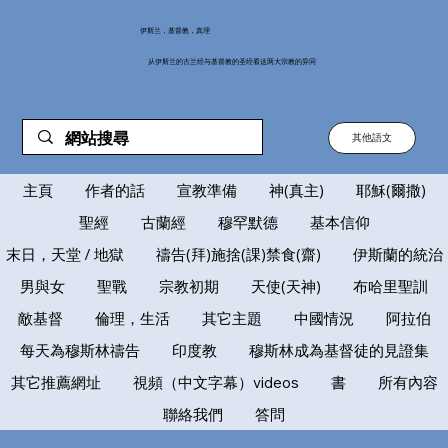
伊斯兰，基督教，真理
从伊斯兰的古兰经与基督教的圣经看这两大宗教的异同
其他語文
主頁
作者的話
宣教準備
神(真主)
耶穌(爾撒)
聖經
古蘭經
穆罕默德
基本信仰
末日，天堂 / 地獄
禱告(拜)施捨(課)禁食(齋)
伊斯蘭的統治
男與女
聖戰
宗教初期
天使(天神)
布哈里聖訓
敵基督
倫理，生活
其它主題
中國情況
阿拉伯
每天為穆斯林禱告
印度教
穆斯林成為基督徒的見證集
其它推薦網址
視頻（中文字幕）videos
書
所有內容
聯絡我們
答問