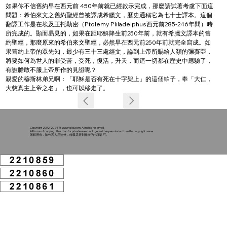
如果你不信舊約早在西元前 450年前就已經啟示完成，那麼請試著考慮下面這
問題：希伯來文之舊約聖經曾被譯成希臘文，歷史通稱它為七十士譯本。這個
翻譯工作是在埃及王托勒密（Ptolemy Pliladelphus西元前285-246年間）時
所完成的。顯而易見的，如果在距耶穌降生前250年前，就有希臘文譯本的舊
約聖經，那麼原來的希伯來文聖經，必然早在西元前250年前就完全寫成。如
果舊約上帝的眾先知，最少有三十三處經文，論到上帝所賜給人類的彌賽亞，
將要如何為世人的罪受苦，受死，復活，升天，而這一切都在歷史中應驗了，
有誰膽敢不服上帝所作的見證呢？
親愛的穆斯林弟兄啊：「耶穌是否有死在十字架上」的這個帕子，奉「大仁，
大慈真主上帝之名」，也可以移走了。
Copyright 2002-2024 @
www.ysljdj.com
. All rights reserved.
All forms of copying other than for private use should get written permission from the copyright owner
版权所有，除作私人用途外，转载需得到作者的书面许可。