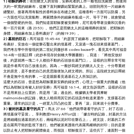
1 ) 耶穌的葬衣：
依照猶太人的習俗，安葬死者的工作一般包括洗屍體，然後用
大約一呎寬的細麻布，從腋下直到腳踝結緊緊的裹上。頭部則用另一片細麻布
纏繫好。接著再用有黏性的香料抹在布縫之間。這種香料一方面可以防腐，另
一方面也可以充當黏劑，將屍體身外的細麻布黏成一片。等干了時，就會變成
一個個堅硬的外殼。我們知道當耶穌要被安葬時，尼可底母帶著沒藥和沉香約
有一百斤前來（路 23:53）。他們正是照猶太人的這種殯葬的規矩，把耶穌的
身體，用細麻布加上香料裹好了（約翰19:39）。
2 ) 墓前的巨石：
馬可福音 15:45-46「約瑟買了細麻布，把耶穌取下，用細麻
布裹好，安放在一個從磐石鑿出來的墳墓裡，又滾過一塊石頭來擋著墓門」。
我們考古學中所發現的第二世紀貝撒抄本 codex bazae中，看見其中馬可福音
16:4有一括弧註釋（此抄本現存於劍橋大學圖書館），寫道：「將他安放好
後，約瑟就將一塊二十人都抬不動的石頭放在墓門口」。這樣的注釋非常可能
就是作者馬可自己放進去的。因為，一般抄寫經文的猶太人文士，十分尊重經
文的原意，是不會把自己的意思隨便加入經文裡的。所以，這段經文的註釋絕
不會是無中生有的事，一定是親眼看見過基石之人所加註的。
這麼大的石頭，曾是想為耶穌重新安葬的婦女們，心理上一個重大的難處（他
們以為耶穌沒有被人好好安葬）馬可福音 16:1-4。經文告訴我們，這樣的石頭
不是用來抬上位置的，而是用「滾」過去的。根據猶太學者買摩耐
malmonides的記錄，猶太人曉得用其它的石頭及作軌道來運作，支撐墓石的
重量。通常的設計是，一經置入凹凸的位置，要再「滾」回來就十分費事。
3 ) 被封的墓及看守的兵丁：
馬太 27:66「他們就帶著看守的兵丁，封了石頭，
將墳墓保守妥當」。享利教授Henry Alffort說：「據古時的記錄，封墓的方法
是將細繩拉過墓前的大石，兩端再以泥封印在磐石上」。經文說，封墓的工作
是在羅馬守衛的監視下進行。他們被派來護衛代表羅馬權柄的封印；目的是要
以防止有人把耶穌的屍體偷走，而假說：耶穌復活了。這些兵丁，連面對一個