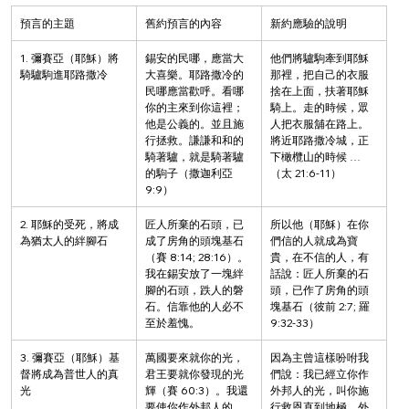
預言的主題
舊約預言的內容
新約應驗的說明
1. 彌賽亞（耶穌）將
錫安的民哪，應當大
他們將驢駒牽到耶穌
騎驢駒進耶路撒冷
大喜樂。耶路撒冷的
那裡，把自己的衣服
民哪應當歡呼。看哪
捨在上面，扶著耶穌
你的主來到你這裡；
騎上。走的時候，眾
他是公義的。並且施
人把衣服舖在路上。
行拯救。謙謙和和的
將近耶路撒冷城，正
騎著驢，就是騎著驢
下橄欖山的時候 … 
的駒子（撒迦利亞 
（太 21:6-11）
9:9）
2. 耶穌的受死，將成
匠人所棄的石頭，已
所以他（耶穌）在你
為猶太人的絆腳石
成了房角的頭塊基石
們信的人就成為寶
（賽 8:14; 28:16）。
貴，在不信的人，有
我在錫安放了一塊絆
話說：匠人所棄的石
腳的石頭，跌人的磐
頭，已作了房角的頭
石。信靠他的人必不
塊基石（彼前 2:7; 羅
至於羞愧。
9:32-33）
3. 彌賽亞（耶穌）基
萬國要來就你的光，
因為主曾這樣吩咐我
督將成為普世人的真
君王要就你發現的光
們說：我已經立你作
光
輝（賽 60:3）。我還
外邦人的光，叫你施
要使你作外邦人的
行救恩直到地極。外