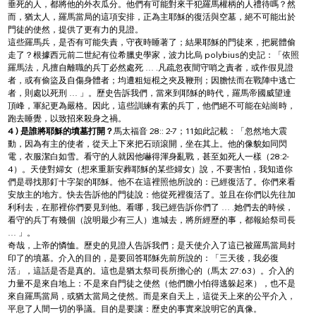
垂死的人，都將他的外衣瓜分。他們有可能對來干犯羅馬權柄的人禮待嗎？然
而，猶太人，羅馬當局的這項安排，正為主耶穌的復活與空墓，絕不可能出於
門徒的使然，提供了更有力的見證。
這些羅馬兵，是否有可能失責，守夜時睡著了；結果耶穌的門徒來，把屍體偷
走了？根據西元前二世紀有位希臘史學家，波力比烏 polybius的史記：「依照
羅馬法，凡擅自離職的兵丁必然處死 … .凡疏忽夜間守哨之責者，或作假見證
者，或有偷盜及自傷身體者；均遭粗短棍之夾及鞭刑；因膽怯而在戰陣中逃亡
者，則處以死刑 … 」。歷史告訴我們，當來到耶穌的時代，羅馬帝國威望達
頂峰，軍紀更為嚴格。因此，這些訓練有素的兵丁，他們絕不可能在站崗時，
跑去睡覺，以致招來殺身之禍。
4 ) 是誰將耶穌的墳墓打開？
馬太福音 28:: 2-7；11如此記載：「忽然地大震
動，因為有主的使者，從天上下來把石頭滾開，坐在其上。他的像貌如同閃
電，衣服潔白如雪。看守的人就因他嚇得渾身亂戰，甚至如死人一樣（28:2-
4）。天使對婦女（想來重新安葬耶穌的某些婦女）說，不要害怕，我知道你
們是尋找那釘十字架的耶穌。他不在這裡照他所說的：已經復活了。你們來看
安放主的地方。快去告訴他的門徒說：他從死裡復活了。並且在你們以先往加
利利去，在那裡你們要見到他。看哪，我已經告訴你們了 … .她們去的時候，
看守的兵丁有幾個（說明最少有三人）進城去，將所經歷的事，都報給祭司長 
… 」。
奇哉，上帝的憐恤。歷史的見證人告訴我們；是天使介入了這已被羅馬當局封
印了的墳墓。介入的目的，是要回答耶穌先前所說的：「三天後，我必復
活」，這話是否是真的。這也是猶太祭司長所擔心的（馬太 27:63）。介入的
力量不是來自地上：不是來自門徒之使然（他們膽小怕得逃躲起來），也不是
來自羅馬當局，或猶太當局之使然。而是來自天上，這從天上來的公平介入，
平息了人間一切的爭議。目的是要讓：歷史的事實來說明它的真像。