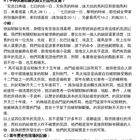
4 ) 平時供應耶穌的婦女們如何反應？
「安息日將儘，七日的頭一日，天快亮的時候，抹大拉的馬利亞和那個馬利
亞，來看墳墓（馬太 28:1）。」「七日的頭一日，黎明的時候，那些婦女帶著
所預備的香料，來到墳墓前（路加福音20:1）。另參看馬可16:2；約翰20:1。
小結：
假如耶穌沒有死，身體沒有安放在墳墓裡，新約聖經就必然沒有這樣的見證記
載。我們對有關耶穌如何被埋葬的細節，要比任何一個人的細節還要清楚；比
舊約任何一位先知，先祖，君王；比巴比倫王，埃及王，羅馬皇帝，世上任何
偉人還要詳盡。我們知道是誰要求殺耶穌，誰下的命令，誰把他屍體取走。我
們知道他被葬在那裡，那墳地有個小花園，墳地主人的名字是誰。我們有四個
當年的見證人，他們寫書見證他們所見，所聞，各書卷從個自的觀點來寫，內
容不但一致，也互相補充。
＊ 馬可福音是在耶穌升天十五年後，由門徒彼得口訴而寫下。彼得曾混在人群
中，暗中跟隨被捉拿的耶穌，直到衙門。＊ 馬太福音是由親自目睹耶穌受難的
十二門徒之一的馬太所寫。他曾是個稅吏，當年在猶太社會有一定的權柄地
位。約於耶穌升天二十五年後寫下。＊ 路加福音是由醫生路加所寫。他定意要
給後世一個清楚的交待，曾詳細查考一切有關耶穌的事蹟，地點，事件，人物
而把所得的第一手資料，以歷史的觀點原本的呈現給後世的我們。約寫於耶穌
升天三十年後。＊   約翰福音是由門徒約翰所寫。他是門徒當中年紀較輕的。
他被稱為主所愛的門徒，曾在十字架下目睹耶穌斷氣。約寫於耶穌升天四十年
後。
以上這四位當年的見證人，並不是隔了許多年日，道聽徒說，取些路邊社的消
息，而枉自的給後世人作不確實的見證。他們都是當年直接與耶穌有關連的人
物，親身經歷所發生的一切事。他們的見證確實是十分的可靠。
C ) 當年歷史性現場的記錄：