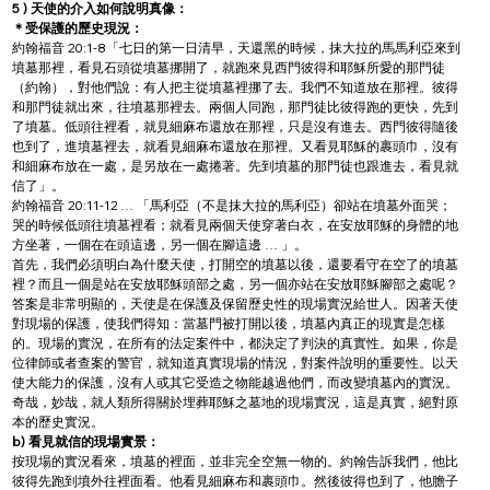
5 ) 天使的介入如何說明真像：
＊受保護的歷史現況：
約翰福音 20:1-8「七日的第一日清早，天還黑的時候，抹大拉的馬馬利亞來到
墳墓那裡，看見石頭從墳墓挪開了，就跑來見西門彼得和耶穌所愛的那門徒
（約翰），對他們說：有人把主從墳墓裡挪了去。我們不知道放在那裡。彼得
和那門徒就出來，往墳墓那裡去。兩個人同跑，那門徒比彼得跑的更快，先到
了墳墓。低頭往裡看，就見細麻布還放在那裡，只是沒有進去。西門彼得隨後
也到了，進墳墓裡去，就看見細麻布還放在那裡。又看見耶穌的裹頭巾，沒有
和細麻布放在一處，是另放在一處捲著。先到墳墓的那門徒也跟進去，看見就
信了」。
約翰福音 20:11-12 … 「馬利亞（不是抹大拉的馬利亞）卻站在墳墓外面哭；
哭的時候低頭往墳墓裡看；就看見兩個天使穿著白衣，在安放耶穌的身體的地
方坐著，一個在在頭這邊，另一個在腳這邊 … 」。
首先，我們必須明白為什麼天使，打開空的墳墓以後，還要看守在空了的墳墓
裡？而且一個是站在安放耶穌頭部之處，另一個亦站在安放耶穌腳部之處呢？
答案是非常明顯的，天使是在保護及保留歷史性的現場實況給世人。因著天使
對現場的保護，使我們得知：當墓門被打開以後，墳墓內真正的現實是怎樣
的。現場的實況，在所有的法定案件中，都決定了判決的真實性。如果，你是
位律師或者查案的警官，就知道真實現場的情況，對案件說明的重要性。以天
使大能力的保護，沒有人或其它受造之物能越過他們，而改變墳墓內的實況。
奇哉，妙哉，就人類所得關於埋葬耶穌之墓地的現場實況，這是真實，絕對原
本的歷史實況。
b) 看見就信的現場實景：
按現場的實況看來，墳墓的裡面，並非完全空無一物的。約翰告訴我們，他比
彼得先跑到墳外往裡面看。他看見細麻布和裹頭巾。然後彼得也到了，他膽子