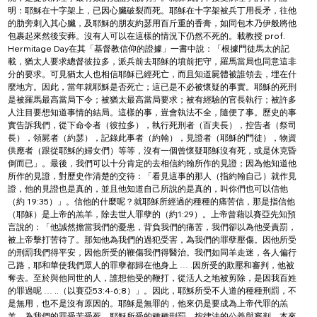
明：耶穌在十字架上，已因心臟破裂而死。耶穌在十字架被兵丁用長矛，往他
的肋旁刺入其心臟，及耶穌的朋友約瑟用百斤重的香膏，如同包木乃伊般將他
包裹起來然後安葬。沒有人可以在這樣的情況下仍然不死的。載教授 prof. 
Hermitage Day在其「基督教信仰的證據」一書中說：「根據門徒馬太的記
載，猶太人要求總督彼拉多，派兵前去耶穌的墳前把守，羅馬當局也同意這非
分的要求。可見猶太人也相信耶穌已經死亡，而且知道屍體被誰領去，埋在什
麼地方。因此，當年就耶穌是否死亡；這已是不必被懷疑的事實。耶穌的死刑
是被羅馬最高當局下令；被猶太最高當局要求；被有經驗的官長執行；被許多
人注目要想知道事情的結局。這樣的事，豈會執法不全，隨便了事。歷史的事
實告訴我們，從下命令者（彼拉多），執行死刑者（百夫長），控告者（祭司
長），領屍者（約瑟），記錄此事者（約翰），見證者（耶穌的門徒），物資
供應者（跟從耶穌的婦女們）等等，沒有一個曾懷疑耶穌沒有死，或是休克昏
倒而已」。最後，我們可以十分肯定的去相信約翰所作的見證；因為他知道他
所作的見證，對歷史作清楚的交待：「看見這事的那人（指約翰自己）就作見
證，他的見證也是真的，並且他知道自己所說的是真的，叫你們也可以信他
（約 19:35）」。信他的什麼呢？就耶穌所經過的種種的痛苦信，那是指信他
（耶穌）是上帝的羔羊，除去世人罪孽的（約1:29）。上帝曾藉以賽亞先知預
言說的：「他誠然擔當我們的憂患，背負我們的痛苦，我們卻以為他受責罰，
被上帝擊打苦待了。那知他為我們的過犯受害，為我們的罪孽壓傷。因他所受
的刑罰我們得平安，因他所受的鞭傷我們得醫治。我們如同羊走迷，各人偏行
己路，耶和華使我們眾人的罪孽都歸在他身上 … .因所受的欺壓和審判，他被
奪去。至於與他同世的人，誰想他受的鞭打，從活人之地被剪除，是因我百姓
的罪過呢 … ..（以賽亞53:4-6;8）」。因此，耶穌所受不人道的種種刑罰，不
是無用，也不是沒有原因的。耶穌是無罪的，他來仍是要成為上帝代罪的羔
羊，為我們的罪受苦受死。耶穌所受的種種刑罰，按律法的公義與審判，本來