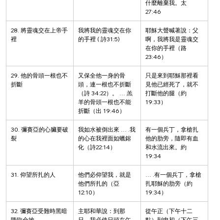
什麼離棄我。太 
27:46
28. 將靈魂交在上帝手
我將我的靈魂交在你
耶穌大聲喊著說：父
裡
的手裡 ( 詩31:5)
啊，我將我是靈魂交
在你的手裡（路 
23:46）
29. 他的骨頭一根也不
又保全他一身的骨
只是來到耶穌那裡看
折斷
頭，連一根也不折斷
見他已經死了，就不
（詩 34:22）。 … 羔
打斷他的腿（約 
羊的骨頭一根也不能
19:33）
折斷（出 19:46）
30. 彌賽亞的心臟要破
我如水被倒出來 … .我
有一個兵丁，拿槍扎
裂
的心在我裡面如蠟鎔
他的肋旁，隨即有血
化（詩22:14）
和水流出來。約 
19:34
31. 仰望所扎的人
他們必仰望我，就是
… .有一個兵丁，拿槍
他們所扎的（亞 
扎耶穌的肋旁（約
12:10）
19:34）
32. 彌賽亞受難時黑暗
主耶和華說：到那
從午正（下午十二
降臨全地
日，我必使日頭在午
點）到申初（下午三