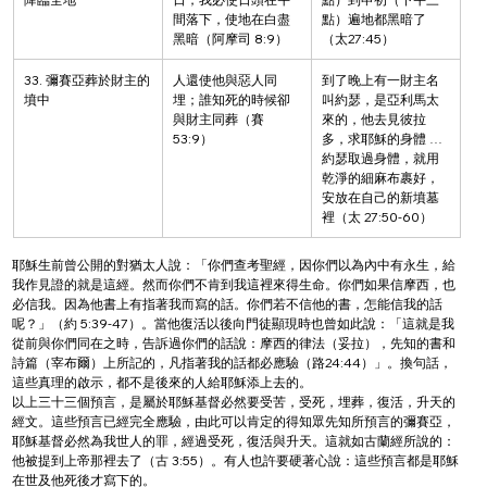
間落下，使地在白盡
點）遍地都黑暗了
黑暗（阿摩司 8:9）
（太27:45）
33. 彌賽亞葬於財主的
人還使他與惡人同
到了晚上有一財主名
墳中
埋；誰知死的時候卻
叫約瑟，是亞利馬太
與財主同葬（賽 
來的，他去見彼拉
53:9）
多，求耶穌的身體 … 
約瑟取過身體，就用
乾淨的細麻布裹好，
安放在自己的新墳墓
裡（太 27:50-60）
耶穌生前曾公開的對猶太人說：「你們查考聖經，因你們以為內中有永生，給
我作見證的就是這經。然而你們不肯到我這裡來得生命。你們如果信摩西，也
必信我。因為他書上有指著我而寫的話。你們若不信他的書，怎能信我的話
呢？」（約 5:39-47）。當他復活以後向門徒顯現時也曾如此說：「這就是我
從前與你們同在之時，告訴過你們的話說：摩西的律法（妥拉），先知的書和
詩篇（宰布爾）上所記的，凡指著我的話都必應驗（路24:44）」。換句話，
這些真理的啟示，都不是後來的人給耶穌添上去的。
以上三十三個預言，是屬於耶穌基督必然要受苦，受死，埋葬，復活，升天的
經文。這些預言已經完全應驗，由此可以肯定的得知眾先知所預言的彌賽亞，
耶穌基督必然為我世人的罪，經過受死，復活與升天。這就如古蘭經所說的：
他被提到上帝那裡去了（古 3:55）。有人也許要硬著心說：這些預言都是耶穌
在世及他死後才寫下的。