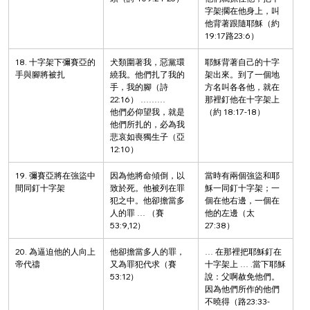
字架擱在他身上，叫
他背著跟隨耶穌（約 
19:17路23:6）
18. 十字架下彌賽亞的
犬類圍著我，惡黨環
耶穌背著自己的十字
手與腳將被扎
繞我。他們扎了我的
架出來。到了一個地
手，我的腳（詩 
方名叫各各他，就在
22:16） ………
那裡釘他在十字架上
他們必仰望我，就是
（約 18:17-18）
他們所扎的，必為我
悲哀如喪獨生子（亞 
12:10）
19. 彌賽亞將在強盜中
因為他將命傾倒，以
當時有兩個強盜和耶
間同釘十字架
致於死。他被列在罪
穌一同釘十字架；一
犯之中。他卻擔當多
個在他右邊，一個在
人的罪 … （賽 
他的左邊（太 
53:9,12）
27:38）
20. 為逼迫他的人向上
他卻擔當多人的罪，
… 在那裡把耶穌釘在
帝代禱
又為罪犯代求（賽 
十字架上 … .當下耶穌
53:12）
說：父啊赦免他們。
因為他們所作的他們
不曉得（路23:33-