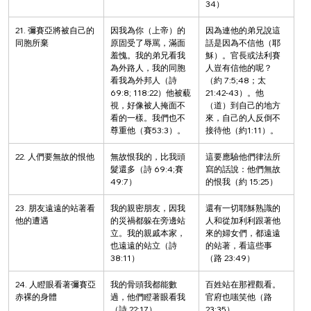
34）
21. 彌賽亞將被自己的
因我為你（上帝）的
因為連他的弟兄說這
同胞所棄
原固受了辱罵，滿面
話是因為不信他（耶
羞愧。我的弟兄看我
穌）。官長或法利賽
為外路人，我的同胞
人豈有信他的呢？
看我為外邦人（詩 
（約 7:5;48；太 
69:8; 118:22）他被藐
21:42-43）。他
視，好像被人掩面不
（道）到自己的地方
看的一樣。我們也不
來，自己的人反倒不
尊重他（賽53:3）。
接待他（約1:11）。
22. 人們要無故的恨他
無故恨我的，比我頭
這要應驗他們律法所
髮還多（詩 69:4;賽
寫的話說：他們無故
49:7）
的恨我（約 15:25）
23. 朋友遠遠的站著看
我的親密朋友，因我
還有一切耶穌熟識的
他的遭遇
的災禍都躲在旁邊站
人和從加利利跟著他
立。我的親戚本家，
來的婦女們，都遠遠
也遠遠的站立（詩 
的站著，看這些事
38:11）
（路 23:49）
24. 人瞪眼看著彌賽亞
我的骨頭我都能數
百姓站在那裡觀看。
赤裸的身體
過，他們瞪著眼看我
官府也嗤笑他（路 
（詩 22:17）
23:35）