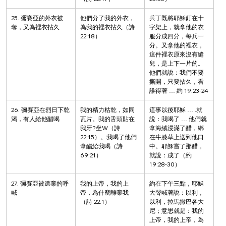
25. 彌賽亞的外衣被
他們分了我的外衣，
兵丁既將耶穌釘在十
奪，又為裡衣拈久
為我的裡衣拈久（詩 
字架上，就拿他的衣
22:18）
服分成四分，每兵一
分。又拿他的裡衣，
這件裡衣原來沒有縫
兒，是上下一片的。
他們就說：我們不要
撕開，只要拈久，看
誰得著 … 約 19:23-24
26. 彌賽亞在烈日下乾
我的精力枯乾，如同
這事以後耶穌 … .就
渴，有人給他醋喝
瓦片。我的舌頭貼在
說：我喝了 … 他們就
我牙?坐W（詩 
拿海絨浸滿了醋，綁
22:15）。我喝了他們
在牛膝草上送到他口
拿醋給我喝（詩
中。耶穌嘗了那醋，
69:21）
就說：成了（約
19:28-30）
27. 彌賽亞被遺棄的呼
我的上帝，我的上
約在下午三點，耶穌
喊
帝，為什麼離棄我
大聲喊著說：以利，
（詩 22:1）
以利，拉馬撒巴各大
尼；意思就是：我的
上帝，我的上帝，為