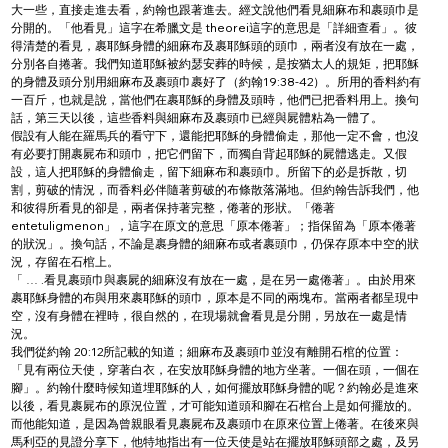
大一些，直接走進去看，約翰也跟著進去。經文說他們看見細麻布和裹頭巾是
分開的。「他看見」這字在希臘文是 theorei這字的意思是「詳細查看」。彼
得清楚的看見，裹耶穌身體的細麻布及裹耶穌頭的頭巾，兩者沒有放在一處，
分別各自捲著。我們知道耶穌被約瑟安葬的時候，是按猶太人的規矩，把耶穌
的身體及頭分別用細麻布及裹頭巾裹好了（約翰19:38-42）。所用的香料約有
一百斤，也就是說，當他們在裹耶穌的身體及頭時，他們已把香料用上。換句
話，第三天以後，這些香料與細麻布及裹頭巾已經與屍體粘為一體了。
假設有人能在羅馬兵的看守下，還能把耶穌的身體偷走，那他一定不會，也沒
有必要打開裹屍布和頭巾，把它們留下，而獨自背起耶穌的屍體逃走。又假
設，這人把耶穌的身體偷走，留下細麻布和裹頭巾。所留下的必是拆散，切
割，剪破的情況，而香料必伴隨著剪破的布條散落滿地。但約翰告訴我們，他
和彼得所看見的卻是，兩者保持著完整，倦著的形狀。「倦著 
entetuligmenon」，這字在原文的意思「原本倦著」；指保留為「原本倦著
的狀況」。換句話，不論是裹身體的細麻布或者裹頭巾，仍保存原本中空的狀
況，存留在石棺上。
「 … .看見裹頭巾與裹屍的細麻沒有放在一處，是在另一處倦著」。由於用來
裹耶穌身體的布與用來裹耶穌的頭巾，原本是不同的兩塊布。當兩者都呈現中
空，沒有身體在裡時，很自然的，在現場就會看見是分開，另放在一處是情
況。
我們從約翰 20:12所記載的知道；細麻布及裹頭巾並沒有離開石棺的位置：
「見有兩位天使，穿著白衣，在安放耶穌身體的地方坐著。一個在頭，一個在
腳」。約翰什麼時候知道埋耶穌的人，如何擺放耶穌身體的呢？約翰必是進來
以後，看見裹屍布的原況位置，才可能知道頭和腳在石棺台上是如何擺放的。
而他能知道，是因為曾親眼看見裹屍布及裹頭巾在原來位置上倦著。在後來與
馬利亞的見證分享下，他特地指出有一位天使是站在擺放耶穌頭部之處，及另