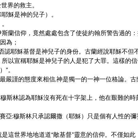
全世界的救主。
和耶穌是神的兒子）。
）。
伊斯蘭信仰，竟然處處包含了使徒約翰所警告過的：
。因為；
括否認耶穌基督是神兒子的身份。古蘭經說耶穌不但
。所以宣稱耶穌是神兒子的人是犯了大罪。這樣的信
）”。
以最嚴謹的態度來相信,神是獨一的一神一位格論。古
:穆斯林認為耶穌沒有死在十字架上，他在艱難的
賽亞:穆斯林只承認爾撒（耶穌）只是個有人性的
是這世界地地道道“敵基督”靈意的信仰。不僅如此