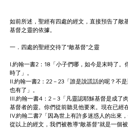
如前所述，聖經有四處的經文，直接預告了敵
基督之靈的依據。
一．四處的聖經交待了“敵基督”之靈
I.約翰一書2：18「小子們哪，如今是末時
時了」。
II.約翰一書2：22－23「誰是說謊話的呢
也有了」。
III.約翰一書4：2－3「凡靈認耶穌基督是
基督者的靈。你們從前聽見他要來。現在已經
IV.約翰二書7「因為世上有許多迷惑人的出
從以上的經文，我們被教導“敵基督”就是一個