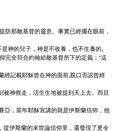
提防那敵基督的靈意。事實已經擺在眼前，
不是神的兒子，神是不收養，也不生養的。
仰完全符合約翰給敵基督所下的定義：“這
蘭經記載耶穌曾在神的面前,親口否認曾經
時刻被神救走，活生生地被提到天上去。而且
彌賽亞，當年耶穌宣講的就是伊斯蘭信仰，他
，從伊斯蘭的末世論信仰里，還發現了更令