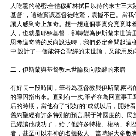
人吃驚的秘密:全體穆斯林拭目以待的末世三大
基督”，這確實讓基督徒吃驚，震撼不已。當
讓人感到奇上加奇。想一想這個事實究竟意味着
人，也就是耶穌基督，卻轉變為伊斯蘭末世論里
思考這奇特的反向說法時，我們必定會問起這
中,設計了一個能符合聖經的末世論，又能用反
二．伊斯蘭與基督教末世論反向說辭的來曆
有好長一段時間，筆者為基督教與伊斯蘭,兩
的導因指出來。直到有一次,筆者在為回宣事工
后的時期，當他有了“很好的”成就以后，開始
舊約聖經有許多特別的預言,關于神國度的、
已經讓他成功了，給了他許多特權、權柄、利益
者，甚至可以奉神的名義殺人。當時絕大多數