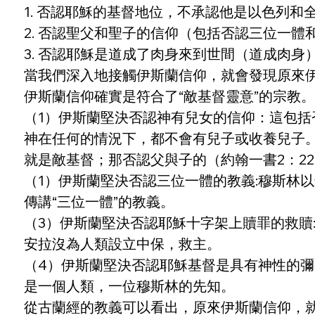
1. 否認耶穌的基督地位，不承認他是以色列和
2. 否認聖父和聖子的信仰（包括否認三位一體
3. 否認耶穌是道成了肉身來到世間（道成肉身
當我們深入地接觸伊斯蘭信仰，就會發現原來
伊斯蘭信仰確實是符合了“敵基督靈意”的宗教
（1）伊斯蘭堅決否認神有兒女的信仰：這包
神在任何的情況下，都不會有兒子或收養兒子
就是敵基督；那否認父與子的（約翰一書2：22
（1）伊斯蘭堅決否認三位一體的教義:穆斯林
傳講“三位一體”的教義。
（3）伊斯蘭堅決否認耶穌十字架上贖罪的救贖
安拉沒為人類設立中保，救主。
（4）伊斯蘭堅決否認耶穌基督是具有神性的彌
是一個人類，一位穆斯林的先知。
從古蘭經的教義可以看出，原來伊斯蘭信仰，就