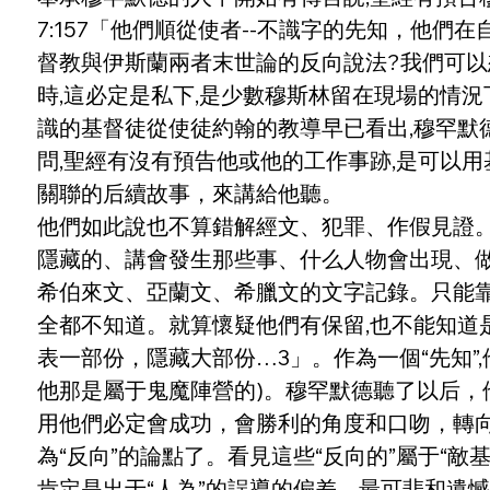
7:157「他們順從使者--不識字的先知，他
督教與伊斯蘭兩者末世論的反向說法?我們可以
時,這必定是私下,是少數穆斯林留在現場的情
識的基督徒從使徒約翰的教導早已看出,穆罕默
問,聖經有沒有預告他或他的工作事跡,是可以用
關聯的后續故事，來講給他聽。
他們如此說也不算錯解經文、犯罪、作假見證。
隱藏的、講會發生那些事、什么人物會出現、做
希伯來文、亞蘭文、希臘文的文字記錄。只能靠
全都不知道。就算懷疑他們有保留,也不能知道
表一部份，隱藏大部份…3」。作為一個“先知”
他那是屬于鬼魔陣營的)。穆罕默德聽了以后，
用他們必定會成功，會勝利的角度和口吻，轉
為“反向”的論點了。看見這些“反向的”屬于“
肯定是出于“人為”的誤導的偏差。最可悲和遺