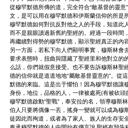
從穆罕默德所傳的道，完全符合“敵基督的靈意”
文，是可以用在穆罕默德和伊斯蘭信仰的所是
穆罕默德如何對抗反對他之人的手段，知道此
而不是親眼讀過新舊約聖經的。經過一段時間
再繼續對得勢的穆罕默德，顯示聖經真正的內
另一方面，若私下向人們顯明事實，穆斯林會去
要求表態時，扭曲與隱藏了聖經里和他對立的的
么話，你們就假意接受。也不要告訴穆斯林聖
德的信仰就是道道地地“屬敵基督靈意的”。從
默德的來臨。這是出于懼怕！因為穆罕默德讓
身份，地位，品格的人，一律被處死(有被砍頭
穆罕默德啟動“聖戰”，奉安拉的名，領導穆斯
伯人只要將偶像一丟，搖身一變就可以成為穆
徒因此而殉道，或者為了家人、族人的生存安全，
奉承穆罕默德的人中開始有傳言說,聖經有預