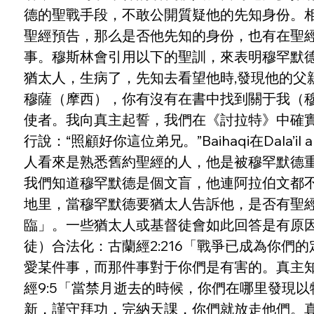
德的聖戰手段，不敢公開質疑他的先知身份。
聖經預告，那么是否他先知的身份，也有在聖
事。穆斯林會引用以下的聖訓，來表明穆罕默德認
猶太人，生病了，先知去看望他時,發現他的父
穆薩（摩西），你有沒有在書中找到關于我（穆
使者。我向真主起誓，我們在《討拉特》中確
行說：“照顧好你這位弟兄。”Baihaqi在Dala’i
人看來是熟悉舊約聖經的人，他是被穆罕默德
我們知道穆罕默德是個文盲，他連阿拉伯文都
地里，當穆罕默德要猶太人告訴他，是否有聖
臨」。一些猶太人或基督徒會如此回答是有原
徒）合法化：古蘭經2:216「戰爭已成為你
愛某件事，而那件事對于你們是有害的。真主知
經9:5「當禁月逝去的時候，你們在哪里發現
新，謹守拜功，完納天課，你們就放走他們。真