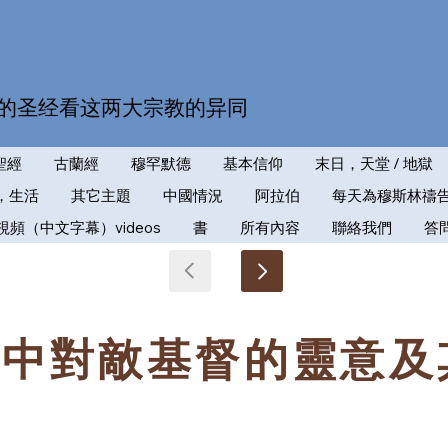
的圣经看这两大宗教的异同
聖經
古蘭經
穆罕默德
基本信仰
末日，天堂 / 地獄
，生活
其它主題
中國情況
阿拉伯
每天為穆斯林禱
視頻（中文字幕）videos
書
所有內容
聯絡我們
答
經中對敵基督的靈意及