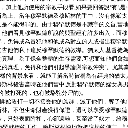
，加上他所使用的宗教手段看,如果要回答說“有”,是
所為上。當年穆罕默德及穆斯林的手中，沒有像猶太
人是不能得罪的。由于穆罕默德是不識字的文盲,當
，他們看見穆罕默德所說的與聖經有許多出入，而穆
容，免得成為冒犯他和他成為對立的人或指出穆罕默
告他們私下違反穆罕默德的教導。猶太人,基督徒為
真理。為了保全整體的生存需要,可想而知他們會如
經的真理，免得和他們引起爭論與宗教沖突”。尤其
這樣的背景來看，就能了解當時被稱為有經典的猶太
穆斯林殺害當時在他們當中,反對穆罕默德的婦女與
的,被打死的，也有被駱駝分尸的)。
林開始攻打一切不接受他的族群，滅了他們，奪了他
斯林。不但生命財產獲得保證，還可以享受穆罕默德
只好表面附和，心卻遠離，甚至當了奴才，給穆斯林繳
告穆罕默德的工作。穆斯林很快地就把這樣的傳言，