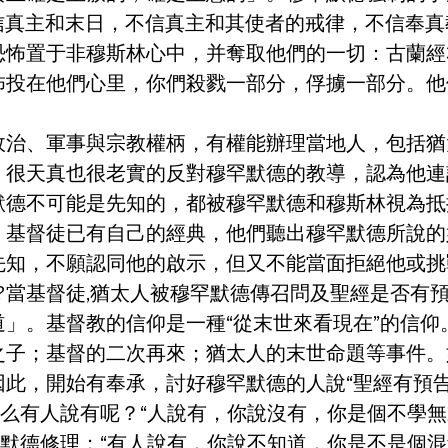
不信真主和末日，不信真主和其使者的戒律，不信奉
置于非穆斯林心中，并奪取他們的一切：古蘭經33
怖投在他們心里，你們殺戮一部分，俘擄一部分。他
政治、軍事與宗教權柄，有權能辦理當地人，包括猶
，很天真也很老實的反對穆罕默德的教導，認為他連
默德不可能是先知的，都被穆罕默德和穆斯林視為抵
、基督徒已有自己的經典，他們聽出穆罕默德所說的
先知，不願認同他的啟示，但又不能當面拒絕他或挑
呢?當基督徒,猶太人被穆罕默德傳召問及聖經是否有
」。基督教的信仰是一種“從末世來看現在”的信仰
之子；基督的二次再來；猶太人的末世命題等事件。
此，開始有奉承，討好穆罕默德的人說“聖經有預告
么有人說有呢？“人說有，你說沒有，你是個不學無
罕默德修理；“有人說有，你說不知道，你是不是個混