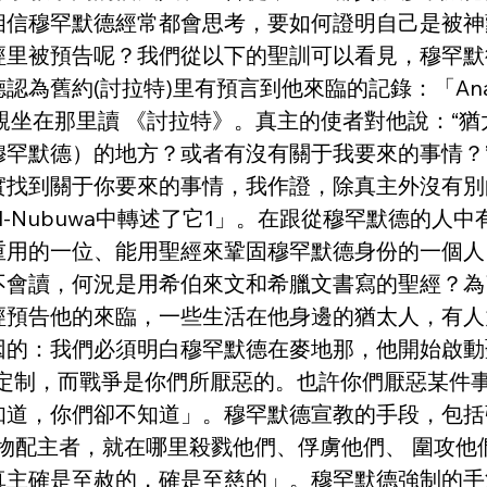
相信穆罕默德經常都會思考，要如何證明自己是被神
經里被預告呢？我們從以下的聖訓可以看見，穆罕默
為舊約(討拉特)里有預言到他來臨的記錄：「Ana
親坐在那里讀 《討拉特》。真主的使者對他說：“
罕默德）的地方？或者有沒有關于我要來的事情？”
實找到關于你要來的事情，我作證，除真主外沒有別
l al-Nubuwa中轉述了它1」。在跟從穆罕默德的人中有
重用的一位、能用聖經來鞏固穆罕默德身份的一個人
不會讀，何況是用希伯來文和希臘文書寫的聖經？為
經預告他的來臨，一些生活在他身邊的猶太人，有人
因的：我們必須明白穆罕默德在麥地那，他開始啟動
們的定制，而戰爭是你們所厭惡的。也許你們厭惡某
道，你們卻不知道」。穆罕默德宣教的手段，包括強
以物配主者，就在哪里殺戮他們、俘虜他們、 圍攻
主確是至赦的，確是至慈的」。穆罕默德強制的手法