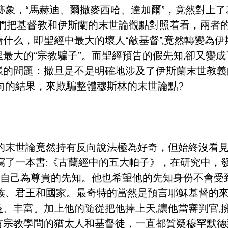
跡象，“馬赫迪、爾撒麥西哈、達加爾”，竟然對上了
我們把基督教和伊斯蘭的末世論觀點對照着看，兩者
什么，即聖經中最大的壞人“敵基督”,竟然轉變為伊
最大的“宗教騙子”。而聖經預告的假先知,卻又變
樣的問題：撒旦是不是明確地涉及了伊斯蘭末世教義
向的結果，來欺騙整體穆斯林的末世論點?
者的末世論竟然持有反向說法極為好奇，但始終沒看
寫了一本書:《古蘭經中的五大帕子》，在研究中，
看自己為尊貴的先知。他也希望他的先知身份不會受
民族、君王和國家。最奇特的當然是預言耶穌基督的
、丰富。加上他的隨從把他捧上天,讓他當審判官,
有宗教學問的猶太人和基督徒，一直都質疑穆罕默德