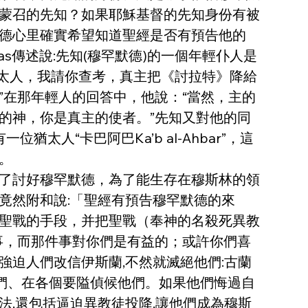
蒙召的先知？如果耶穌基督的先知身份有被
德心里確實希望知道聖經是否有預告他的
s傳述說:先知(穆罕默德)的一個年輕仆人是
猶太人，我請你查考，真主把《討拉特》降給
在那年輕人的回答中，他說：“當然，主的
的神，你是真主的使者。”先知又對他的同
一位猶太人“卡巴阿巴Ka’b al-Ahbar”，這
。
了討好穆罕默德，為了能生存在穆斯林的領
竟然附和說:「聖經有預告穆罕默德的來
聖戰的手段，并把聖戰（奉神的名殺死異教
件事，而那件事對你們是有益的；或許你們喜
迫人們改信伊斯蘭,不然就滅絕他們:古蘭
他們、在各個要隘偵候他們。如果他們悔過自
,還包括逼迫異教徒投降,讓他們成為穆斯