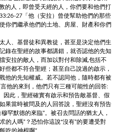
真教的人，即曾受天經的人，你們要和他們打
:26-27「他（安拉）曾使幫助他們的那些
使你們繼承他們的土地、房屋、財產和你們
太人、基督徒和異教徒，甚至是決定他們生
記錄在聖經的故事都講錯，就否認他的先知
擋安拉的敵人，而加以對付和除滅,包括不
好些都不符合聖經；甚至自己說過的啟示，
戰他的先知權威。若不認同他，隨時都有被
預言他的來到，他們只有三種可能性的回答:
。因此，聖經確實有啟示和預告敵基督、假
如果當時被問及的人回答說，聖經沒有預告
穆罕默德的來臨”。被召去問話的猶太人，
朮的人嗎”？恐怕你這說“沒有”的要遭受對
飯吃的神棍啊”。