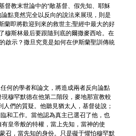
基督教末世論中的“敵基督、假先知、耶穌
的論點竟然完全以反向的說法來展現，則是
斯蘭即將歡迎到來的救世主;聖經中最大的好
成了穆斯林最后要跟隨到底的爾撒麥西哈。在
的啟示？撒旦究竟是如何在伊斯蘭聖訓傳統
見任何的學者和論文，將造成兩者反向論點
發現穆罕默德在他第二階段，麥地那宣教較
到人們的質疑。他聽見猶太人，基督徒說；
來臨和工作。當他認為真主已選召了他，也
擁有皇帝般的特權，當上先知，當神的使
蒙召，當先知的身份。只是礙于懼怕穆罕默