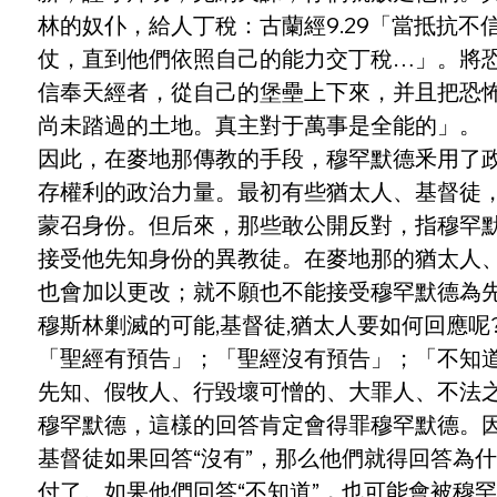
林的奴仆，給人丁稅：古蘭經9.29「當抵抗
仗，直到他們依照自己的能力交丁稅…」。將恐怖
信奉天經者，從自己的堡壘上下來，并且把恐
尚未踏過的土地。真主對于萬事是全能的」。
因此，在麥地那傳教的手段，穆罕默德釆用了
存權利的政治力量。最初有些猶太人、基督徒
蒙召身份。但后來，那些敢公開反對，指穆罕
接受他先知身份的異教徒。在麥地那的猶太人
也會加以更改；就不願也不能接受穆罕默德為
穆斯林剿滅的可能,基督徒,猶太人要如何回應
「聖經有預告」；「聖經沒有預告」；「不知道
先知、假牧人、行毀壞可憎的、大罪人、不法
穆罕默德，這樣的回答肯定會得罪穆罕默德。因
基督徒如果回答“沒有”，那么他們就得回答為什
付了。如果他們回答“不知道”，也可能會被穆