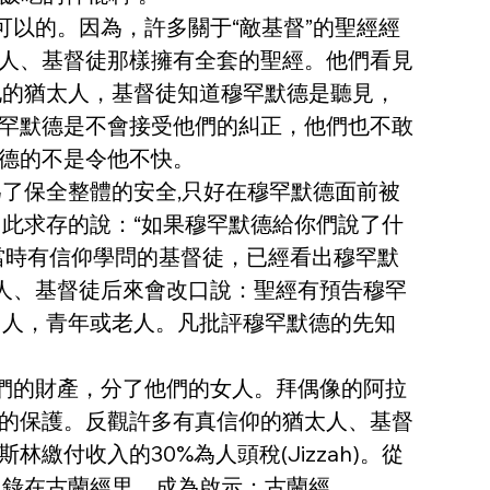
可以的。因為，許多關于“敵基督”的聖經經
人、基督徒那樣擁有全套的聖經。他們看見
地的猶太人，基督徒知道穆罕默德是聽見，
罕默德是不會接受他們的糾正，他們也不敢
德的不是令他不快。
了保全整體的安全,只好在穆罕默德面前被
此求存的說：“如果穆罕默德給你們說了什
當時有信仰學問的基督徒，已經看出穆罕默
人、基督徒后來會改口說：聖經有預告穆罕
男人，青年或老人。凡批評穆罕默德的先知
們的財產，分了他們的女人。拜偶像的阿拉
的保護。反觀許多有真信仰的猶太人、基督
付收入的30%為人頭稅(Jizzah)。從
記錄在古蘭經里，成為啟示：古蘭經