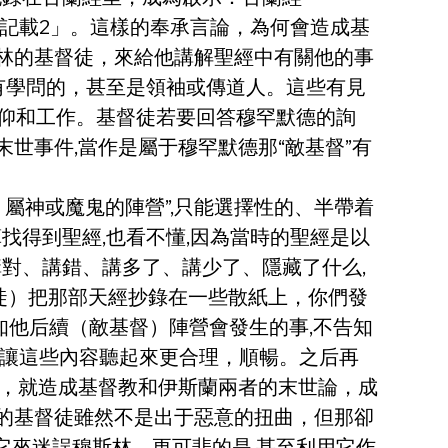
的記載2」。這樣的奉承言論，為何會造成基
斯林的基督徒，來給他講解聖經中有關他的事
有學問的，甚至是領袖或傳道人。這些有見
信仰和工作。基督徒若要回答穆罕默德的詢
末世事件,當作是屬于穆罕默德那“敵基督”有
屬神或魔鬼的陣營”,只能選擇性的、半帶着
找得到聖經,也看不懂,因為當時的聖經是以
對、講錯、講多了、講少了、隱藏了什么,
督徒）把那部天經抄錄在一些散紙上，你們發
知他后續（敵基督）陣營會發生的事,不告知
，讓這些內容聽起來更合理，順暢。之后再
，就造成基督教和伊斯蘭兩者的末世論，成
當年的基督徒雖然不是出于惡意的扭曲，但那卻
它來迷誤穆斯林。更可悲的是,甚至利用它作