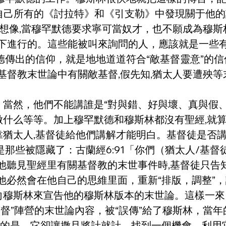
們在自己所有的《討拉特》和《引支勒》中發現關于他
想像,當穆罕默德要求寧可當奴才，也不願成為穆
況下進行的。這些能被叫來詢問的人，應該就是一些
德傳出的信仰，就是地地道道符合“敵基督靈意”的
基督教末世論中有關敵基督,假先知,猶太人要遭殃等
當然，他們不能講誰是“對與錯、好與壞、真與假、
什么等等。加上穆罕默德和穆斯林都沒有聖經,就算
猶太人,基督徒給他們講解才能明白。基督徒是否講
是那些被隱藏了：古蘭經6:91「你們（猶太人/基
,他聽見聖經里有關基督教的末世事件時,基督徒只告
他必然會在他自己的思維里面，重新“排版，調整”
向穆斯林來宣告他的穆斯林版本的末世論。這樣一來
敵基督”陣營的末世論內容，被“誤傳”給了穆斯林，
憾的是，它卻讓撒旦將計就計，找到一個機會，利用