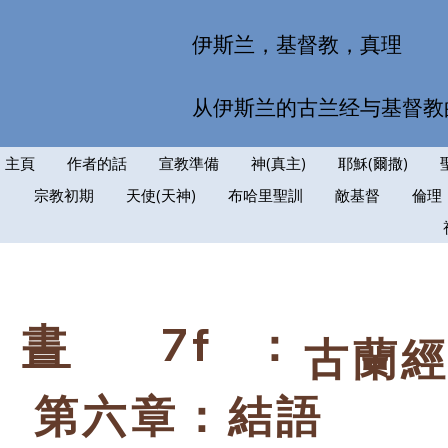
伊斯兰，基督教，真理
从伊斯兰的古兰经与基督教
主頁
作者的話
宣教準備
神(真主)
耶穌(爾撒)
宗教初期
天使(天神)
布哈里聖訓
敵基督
倫理
7f
：
書
古蘭
第六章：結語