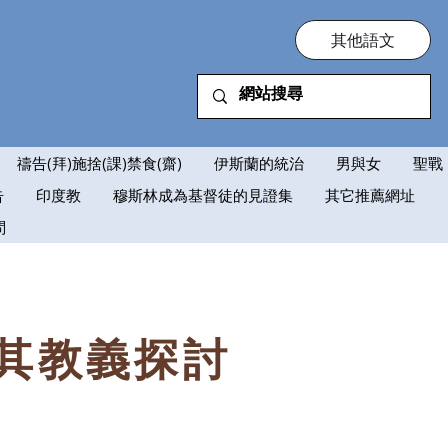
其他語文
禱告(拜)施捨(課)禁食(齋)
伊斯蘭的統治
男與女
聖戰
告
印度教
穆斯林成為基督徒的見證集
其它推薦網址
問
其教義探討