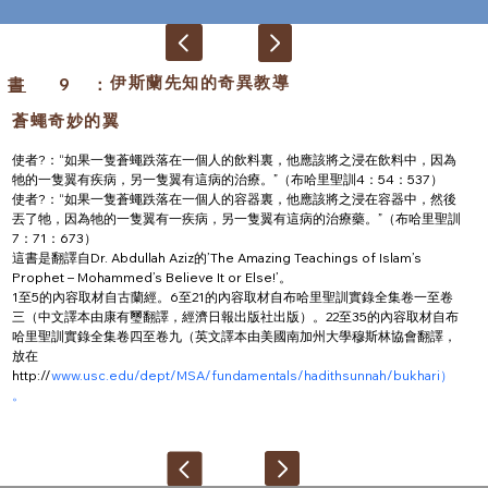
伊斯蘭先知的奇異教導
書
9
：
蒼蠅奇妙的翼
使者?：“如果一隻蒼蠅跌落在一個人的飲料裏，他應該將之浸在飲料中，因為
牠的一隻翼有疾病，另一隻翼有這病的治療。”（布哈里聖訓4：54：537）
使者?：“如果一隻蒼蠅跌落在一個人的容器裏，他應該將之浸在容器中，然後
丟了牠，因為牠的一隻翼有一疾病，另一隻翼有這病的治療藥。”（布哈里聖訓
7：71：673）
這書是翻譯自Dr. Abdullah Aziz的’The Amazing Teachings of Islam’s 
Prophet – Mohammed’s Believe It or Else!’。
1至5的內容取材自古蘭經。6至21的內容取材自布哈里聖訓實錄全集卷一至卷
三（中文譯本由康有璽翻譯，經濟日報出版社出版）。22至35的內容取材自布
哈里聖訓實錄全集卷四至卷九（英文譯本由美國南加州大學穆斯林協會翻譯，
放在
http://
www.usc.edu/dept/MSA/fundamentals/hadithsunnah/bukhari）
。