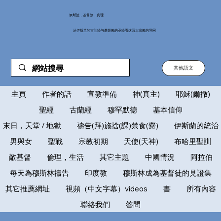
伊斯兰，基督教，真理
从伊斯兰的古兰经与基督教的圣经看这两大宗教的异同
其他語文
主頁
作者的話
宣教準備
神(真主)
耶穌(爾撒)
聖經
古蘭經
穆罕默德
基本信仰
末日，天堂 / 地獄
禱告(拜)施捨(課)禁食(齋)
伊斯蘭的統治
男與女
聖戰
宗教初期
天使(天神)
布哈里聖訓
敵基督
倫理，生活
其它主題
中國情況
阿拉伯
每天為穆斯林禱告
印度教
穆斯林成為基督徒的見證集
其它推薦網址
視頻（中文字幕）videos
書
所有內容
聯絡我們
答問