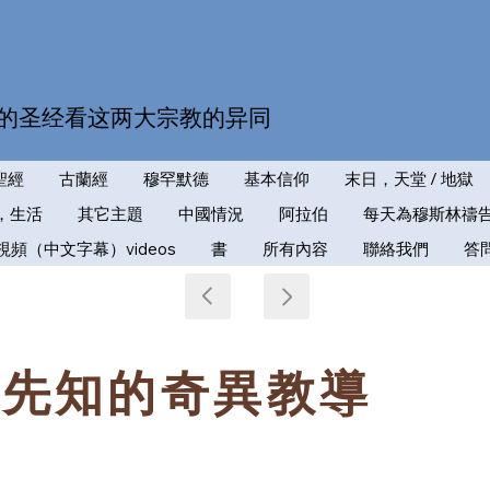
的圣经看这两大宗教的异同
聖經
古蘭經
穆罕默德
基本信仰
末日，天堂 / 地獄
，生活
其它主題
中國情況
阿拉伯
每天為穆斯林禱
視頻（中文字幕）videos
書
所有內容
聯絡我們
答
蘭先知的奇異教導