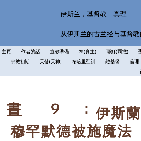
伊斯兰，基督教，真理
从伊斯兰的古兰经与基督教
主頁
作者的話
宣教準備
神(真主)
耶穌(爾撒)
宗教初期
天使(天神)
布哈里聖訓
敵基督
倫理
9
：
書
伊斯
穆罕默德被施魔法