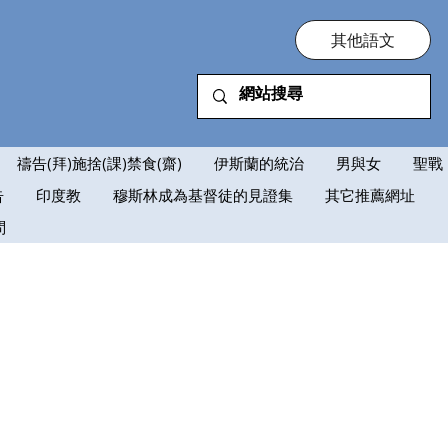
其他語文
禱告(拜)施捨(課)禁食(齋)
伊斯蘭的統治
男與女
聖戰
告
印度教
穆斯林成為基督徒的見證集
其它推薦網址
問