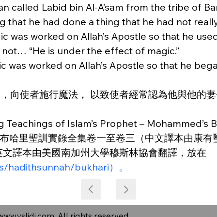
an called Labid bin Al-A’sam from the tribe of Ba
ng that he had done a thing that he had not reall
gic was worked on Allah’s Apostle so that he used
d not… “He is under the effect of magic.”
gic was worked on Allah’s Apostle so that he beg
A'sam的男人，向使者施行魔法， 以致使者經常認為他
chings of Islam’s Prophet – Mohammed’s Beli
自布哈里聖訓實錄全集卷一至卷三（中文譯本由康有
英文譯本由美國南加州大學穆斯林協會翻譯，放在
s/hadithsunnah/bukhari）。
www.ysljdj.com
. All rights reserved.