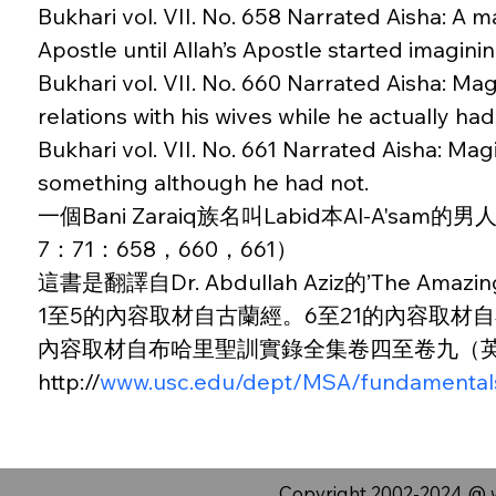
Bukhari vol. VII. No. 658 Narrated Aisha: A m
Apostle until Allah’s Apostle started imagini
Bukhari vol. VII. No. 660 Narrated Aisha: Ma
relations with his wives while he actually ha
Bukhari vol. VII. No. 661 Narrated Aisha: Ma
something although he had not.
一個Bani Zaraiq族名叫Labid本Al-
7：71：658，660，661）
這書是翻譯自Dr. Abdullah Aziz的’The Amazing Tea
1至5的內容取材自古蘭經。6至21的內容取材
內容取材自布哈里聖訓實錄全集卷四至卷九（
http://
www.usc.edu/dept/MSA/fundamental
Copyright 2002-2024 @