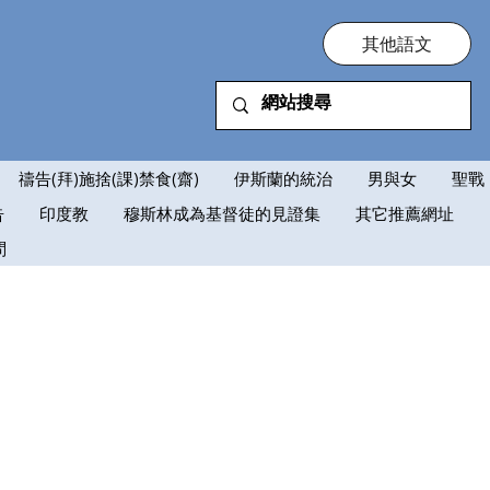
其他語文
禱告(拜)施捨(課)禁食(齋)
伊斯蘭的統治
男與女
聖戰
告
印度教
穆斯林成為基督徒的見證集
其它推薦網址
問