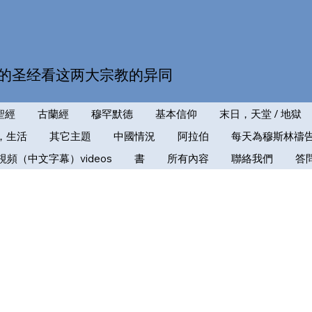
的圣经看这两大宗教的异同
聖經
古蘭經
穆罕默德
基本信仰
末日，天堂 / 地獄
，生活
其它主題
中國情況
阿拉伯
每天為穆斯林禱
視頻（中文字幕）videos
書
所有內容
聯絡我們
答