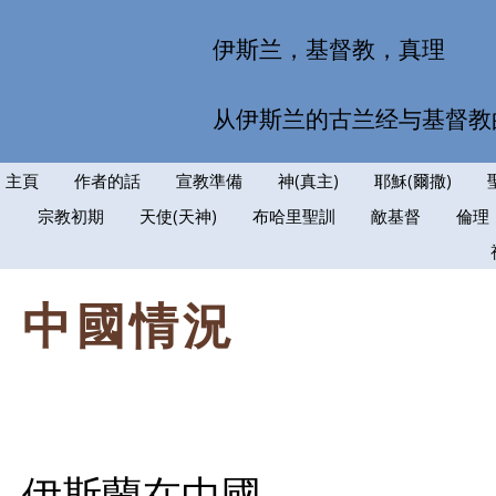
伊斯兰，基督教，真理
从伊斯兰的古兰经与基督教
主頁
作者的話
宣教準備
神(真主)
耶穌(爾撒)
宗教初期
天使(天神)
布哈里聖訓
敵基督
倫理
中國情況
伊斯蘭在中國