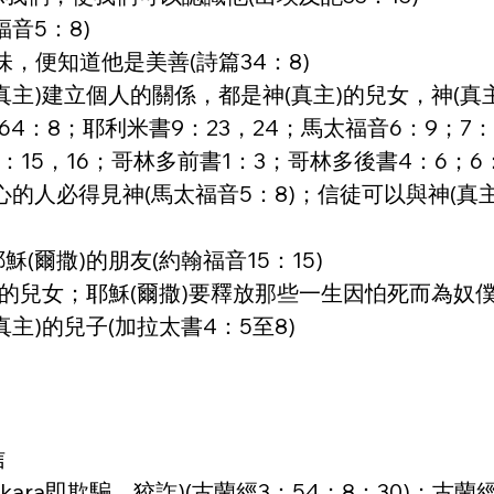
音5：8)
，便知道他是美善(詩篇34：8)
(真主)建立個人的關係，都是神(真主)的兒女，神(
：8；耶利米書9：23，24；馬太福音6：9；7：1
馬書8：15，16；哥林多前書1：3；哥林多後書4：6；
心的人必得見神(馬太福音5：8)；信徒可以與神(真主
(爾撒)的朋友(約翰福音15：15)
)的兒女；耶穌(爾撒)要釋放那些一生因怕死而為奴僕的
真主)的兒子(加拉太書4：5至8)
信
kara即欺騙，狡詐)(古蘭經3：54；8：30)；古