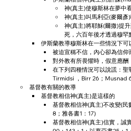
神(真主)使穆斯林在夢中
神(真主)叫馬利亞(麥爾
神(真主)將耶穌(爾撒)提
死，六百年後才透過穆罕
伊斯蘭教導穆斯林在一些情況下可
被迫宣稱不信，內心卻為信仰而堅
對外教有所畏懼時，假意應酬；
在下列四種情況可以說謊：聖戰
Tirmidsi ，Birr 26；Musnad
基督教有關的教導
基督教相信神(真主)是這樣的
基督教相信神(真主)不改變(民數
8；雅各書1：17)
基督教相信神(真主)信實，誠實，
90；143：1；以賽亞書25：