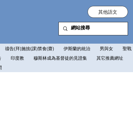
其他語文
禱告(拜)施捨(課)禁食(齋)
伊斯蘭的統治
男與女
聖戰
告
印度教
穆斯林成為基督徒的見證集
其它推薦網址
問