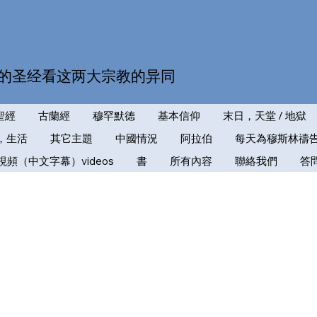
的圣经看这两大宗教的异同
聖經
古蘭經
穆罕默德
基本信仰
末日，天堂 / 地獄
，生活
其它主題
中國情況
阿拉伯
每天為穆斯林禱
視頻（中文字幕）videos
書
所有內容
聯絡我們
答