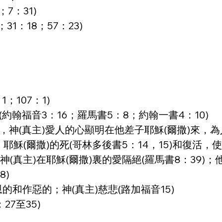
7：31)
1：18；57：23)
；107：1)
(約翰福音3：16；羅馬書5：8；約翰一書4：10)
的，神(真主)愛人的心顯明在他差子耶穌(爾撒)來，
)；耶穌(爾撒)的死(哥林多後書5：14，15)和復活，
神(真主)在耶穌(爾撒)裏的愛隔絕(羅馬書8：39)
8)
的和作惡的；神(真主)慈悲(路加福音15)
7至35)