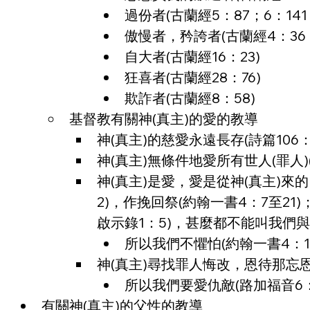
過份者(古蘭經5：87；6：141；
傲慢者，矜誇者(古蘭經4：36；3
自大者(古蘭經16：23)
狂喜者(古蘭經28：76)
欺詐者(古蘭經8：58)
基督教有關神(真主)的愛的教導
神(真主)的慈愛永遠長存(詩篇106：1
神(真主)無條件地愛所有世人(罪人)
神(真主)是愛，愛是從神(真主)來
2)，作挽回祭(約翰一書4：7至21
啟示錄1：5)，甚麼都不能叫我們與
所以我們不懼怕(約翰一書4：1
神(真主)尋找罪人悔改，恩待那忘恩
所以我們要愛仇敵(路加福音6：2
有關神(真主)的父性的教導