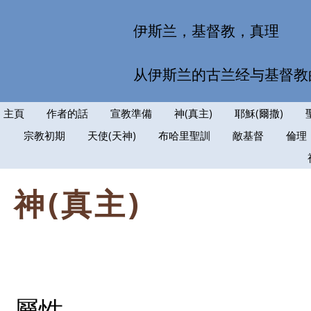
伊斯兰，基督教，真理
从伊斯兰的古兰经与基督教
主頁
作者的話
宣教準備
神(真主)
耶穌(爾撒)
宗教初期
天使(天神)
布哈里聖訓
敵基督
倫理
神(真主)
屬性