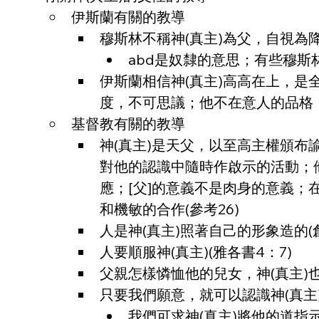
伊斯蘭有關的教導
穆斯林不稱神(真主)為父，自視為降服
abd是奴隸的意思；有些穆斯林
伊斯蘭相信神(真主)高高在上，
度，不可思議；他不在意人的品格
基督教有關的教導
神(真主)是天父，以至高主權頒布
對他的認識中隨時作啟示的活動；
應；[父]的意義不是肉身的意義；
和機敏的合作(參考26)
人是神(真主)照著自己的形象造的(創
人要順服神(真主)(雅各書4：7)
父親怎樣憐恤他的兒女，神(真主)也
只要我們願意，就可以認識神(真主
我們可求神(真主)將他的道指示