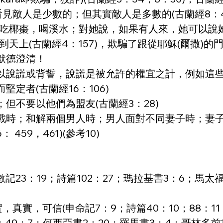
看見敵人是少數的；但其實敵人是多數的(古蘭經8：4
彥)吃椰棗，喝溪水；對她說，如果有人來，她可以說她齋
升到天上(古蘭經4：157)，欺騙了跟從耶穌(爾撒)
默德澄清！
以說謊或背誓，說謊是被允許的權宜之計，例如這
定者(古蘭經16：106)
但不要以他們為盟友(古蘭經3：28)
時；和解兩個男人時；男人面對不同妻子時；妻子面對她丈
 6： 459，461)(參考10)
記23：19；詩篇102：27；瑪拉基書3：6；馬太
真實，可信(申命記7：9；詩篇40：10；88：11；8
1；49：7；何西亞書2：20；羅馬書3：4；哥林多前