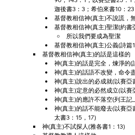
迦後書3：3；希伯來書10：23；
基督教相信神(真主)不說謊，無謊
基督教相信神(真主)聖潔(約書亞
所以我們要成為聖潔
基督教相信神(真主)公義(詩篇1
基督教相信神(真主)的話是這樣的
神(真主)的話是完全，煉淨的(詩
神(真主)的話語不改變，命令盡都
神(真主)說出的必成就(以賽亞書
神(真主)定意的必然成立(以賽亞
神(真主)的應許不落空(列王記上
神(真主)的話不能廢去(以賽亞書
太書3：15，17)
神(真主)不試探人(雅各書1：13)