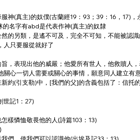
神(真主)的奴僕(古蘭經19：93；39：16，17
的名字有abd是代表作神(真主)的奴隸
是全然的另類，是遙不可及，完全不可知，不能被認
，人只要服從就好了
諭旨，表現出他的威嚴；他愛所有世人，他救贖人，
他關心一切人需要或關心的事情，願意同人建立有
在新約(引支勒)中，[我們的父]的含義包括了：信
世記1：27)
怎樣憐恤敬畏他的人(詩篇103：13)
)
我們，使我們可以認識他(出埃及記33：13)