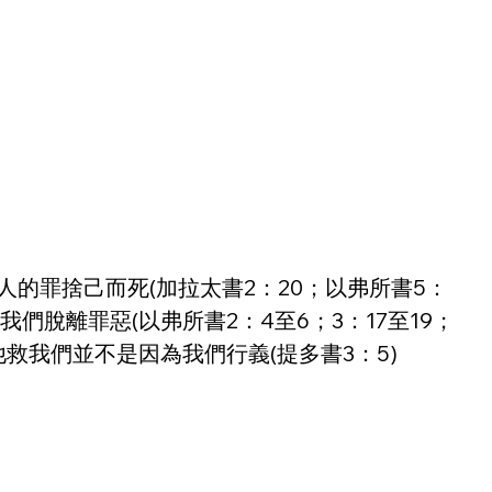
為人的罪捨己而死(加拉太書2：20；以弗所書5：
使我們脫離罪惡(以弗所書2：4至6；3：17至19；
；他救我們並不是因為我們行義(提多書3：5)