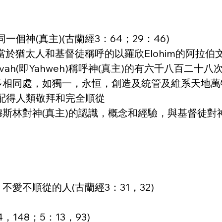
神(真主)(古蘭經3：64；29：46)
相當於猶太人和基督徒稱呼的以羅欣Elohim的阿拉伯文
ah(即Yahweh)稱呼神(真主)的有六千八百二十八次(
很多相同處，如獨一，永恒，創造及統管及維系天地
配得人類敬拜和完全順從
穆斯林對神(真主)的認識，概念和經驗，與基督徒對
不愛不順從的人(古蘭經3：31，32)
，148；5：13，93)