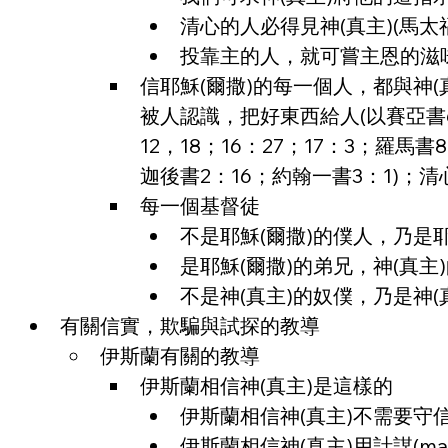
清心的人必得見神(真主)(馬太福
投靠主的人，就可嘗主恩的滋味
信耶穌(爾撒)的每一個人，都與神
被人認識，把好東西給人(以賽亞書64
12，18；16：27；17：3；羅
迦後書2：16；約翰一書3：1)；清
每一個基督徒
不是耶穌(爾撒)的僕人，乃是耶穌
是耶穌(爾撒)的弟兄，神(真主
不是神(真主)的奴僕，乃是神(
有關信實，欺騙與試探的教導
伊斯蘭有關的教導
伊斯蘭相信神(真主)是這樣的
伊斯蘭相信神(真主)不需要守
伊斯蘭相信神(真主)用計謀(ma