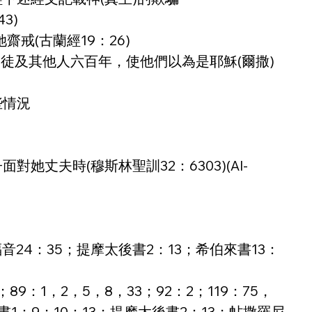
3)
戒(古蘭經19：26)
的門徒及其他人六百年，使他們以為是耶穌(爾撒)
些情況
夫時(穆斯林聖訓32：6303)(Al-
福音24：35；提摩太後書2：13；希伯來書13：
9：1，2，5，8，33；92：2；119：75，
書1：9；10：13；提摩太後書2：13；帖撒羅尼