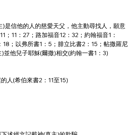
真主)是信他的人的慈愛天父，他主動尋找人，願意
1；11：27；路加福音12：32；約翰福音1：
6：18；以弗所書1：5；腓立比書2：15；帖撒羅尼
)並他兒子耶穌(爾撒)相交(約翰一書1：3)
人(希伯來書2：11至15)
蘭經下述經文記載神(真主)的欺騙