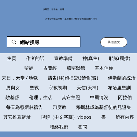
伊斯兰，基督教，真理
从伊斯兰的古兰经与基督教的圣经看这两大宗教的异同
其他語文
主頁
作者的話
宣教準備
神(真主)
耶穌(爾撒)
聖經
古蘭經
穆罕默德
基本信仰
末日，天堂 / 地獄
禱告(拜)施捨(課)禁食(齋)
伊斯蘭的統治
男與女
聖戰
宗教初期
天使(天神)
布哈里聖訓
敵基督
倫理，生活
其它主題
中國情況
阿拉伯
每天為穆斯林禱告
印度教
穆斯林成為基督徒的見證集
其它推薦網址
視頻（中文字幕）videos
書
所有內容
聯絡我們
答問