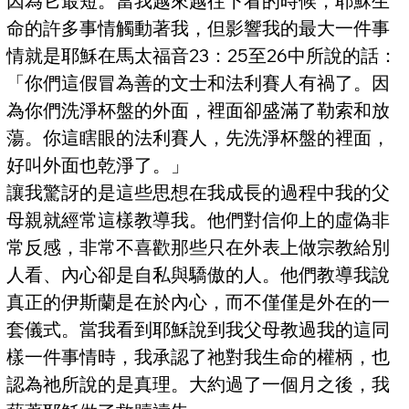
因為它最短。當我越來越往下看的時候，耶穌生
命的許多事情觸動著我，但影響我的最大一件事
情就是耶穌在馬太福音23：25至26中所說的話： 
「你們這假冒為善的文士和法利賽人有禍了。因
為你們洗淨杯盤的外面，裡面卻盛滿了勒索和放
蕩。你這瞎眼的法利賽人，先洗淨杯盤的裡面，
好叫外面也乾淨了。」
讓我驚訝的是這些思想在我成長的過程中我的父
母親就經常這樣教導我。他們對信仰上的虛偽非
常反感，非常不喜歡那些只在外表上做宗教給別
人看、內心卻是自私與驕傲的人。他們教導我說
真正的伊斯蘭是在於內心，而不僅僅是外在的一
套儀式。當我看到耶穌說到我父母教過我的這同
樣一件事情時，我承認了祂對我生命的權柄，也
認為祂所說的是真理。大約過了一個月之後，我