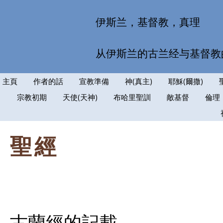
伊斯兰，基督教，真理
从伊斯兰的古兰经与基督教
主頁
作者的話
宣教準備
神(真主)
耶穌(爾撒)
宗教初期
天使(天神)
布哈里聖訓
敵基督
倫理
聖經
古蘭經的記載