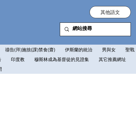
其他語文
禱告(拜)施捨(課)禁食(齋)
伊斯蘭的統治
男與女
聖戰
告
印度教
穆斯林成為基督徒的見證集
其它推薦網址
問