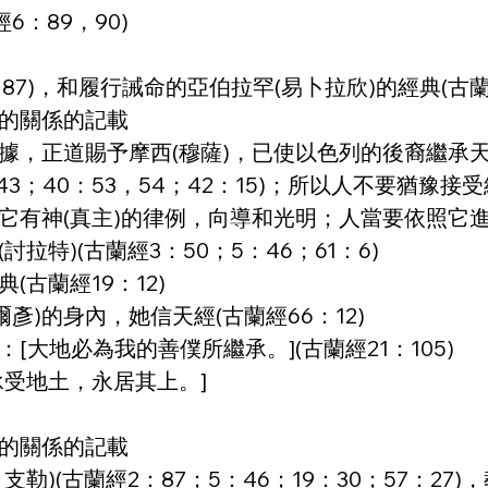
6：89，90)
87)，和履行誡命的亞伯拉罕(易卜拉欣)的經典(古蘭經
)的關係的記載
，證據，正道賜予摩西(穆薩)，已使以色列的後裔繼承
3；40：53，54；42：15)；所以人不要猶豫接受經
，它有神(真主)的律例，向導和光明；人當要依照它進行
討拉特)(古蘭經3：50；5：46；61：6)
(古蘭經19：12)
彥)的身內，她信天經(古蘭經66：12)
：[大地必為我的善僕所繼承。](古蘭經21：105)
承受地土，永居其上。]
)的關係的記載
支勒)(古蘭經2：87；5：46；19：30；57：27