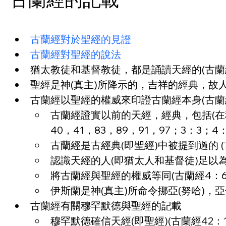
古蘭經對於聖經的見證
古蘭經對聖經的說法
猶太教徒和基督教徒，都是誦讀天經的(古蘭經2：
聖經是神(真主)所降示的，吉祥的經典，故人當
古蘭經以聖經的權威來印證古蘭經本身(古
古蘭經證實以前的天經，經典，包括(在
40，41，83，89，91，97；3：3；4：
古蘭經是古經典(即聖經)中被提到過的 (古
認識天經的人(即猶太人和基督徒)足以為見
將古蘭經與聖經的權威等同(古蘭經4：60；
伊斯蘭是神(真主)所命令挪亞(努哈)，亞伯
古蘭經有關穆罕默德與聖經的記載
穆罕默德確信天經(即聖經)(古蘭經42：1