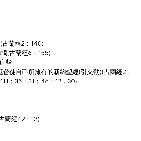
古蘭經2：140)
(古蘭經6：155)
這些
督徒自己所擁有的新約聖經(引支勒)(古蘭經2：
11；35：31；46：12，30)
蘭經42：13)