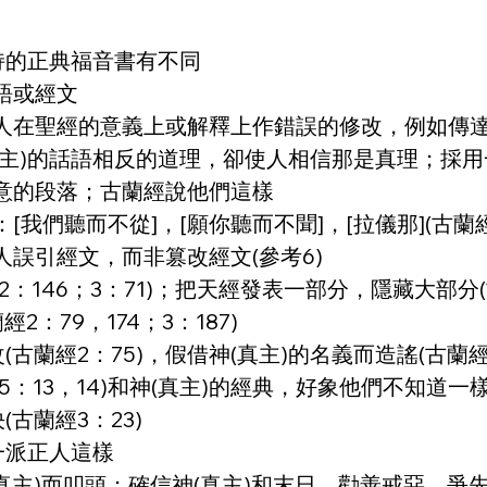
持的正典福音書有不同
語或經文
人在聖經的意義上或解釋上作錯誤的修改，例如傳
真主)的話語相反的道理，卻使人相信那是真理；採
意的段落；古蘭經說他們這樣
我們聽而不從]，[願你聽而不聞]，[拉儀那](古蘭經
誤引經文，而非篡改經文(參考6)
：146；3：71)；把天經發表一部分，隱藏大部分
：79，174；3：187)
古蘭經2：75)，假借神(真主)的名義而造謠(古蘭經3
13，14)和神(真主)的經典，好象他們不知道一樣 (
古蘭經3：23)
一派正人這樣
(真主)而叩頭；確信神(真主)和末日，勸善戒惡，