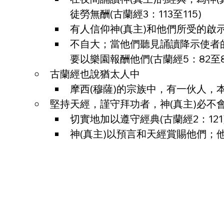
徒勞無酬(古蘭經3：113至115)
有人信仰神(真主)和他們所受的啟示；
不自大；當他們聽見誦讀降示使者的
要以樂園報酬他們(古蘭經5：82至8
古蘭經也說猶太人中
摩西(穆薩)的宗族中，有一伙人，本
堅持天經，謹守拜功者，神(真主)必不會
切實地加以遵守經典(古蘭經2：121
神(真主)以預言和天經賞賜他們；他