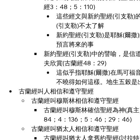
經3：48；5：110)
這些經文與新約聖經(引支勒)
(引支勒)不太了解
新約聖經(引支勒)是耶穌(爾
預言將來的事
新約聖經(引支勒)中的譬喻，是信
夫欣賞(古蘭經48：29)
這似乎指耶穌(爾撒)在馬可福
不曉得如何這樣。地生五榖是
古蘭經叫人相信和遵守聖經
古蘭經叫穆斯林相信和遵守聖經
古蘭經叫穆斯林確信聖經為神(真主)
84；4：136；5：46；29：46)
古蘭經叫猶太人相信和遵守聖經
古蘭經叫猶太人拿舊約聖經(討拉特)