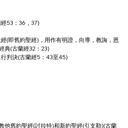
53：36，37)
天經(即舊約聖經)，用作有明證，向導，教誨，恩
典(古蘭經32：23)
判決(古蘭經5：43至45)
)，教他舊約聖經(討拉特)和新約聖經(引支勒)(古蘭