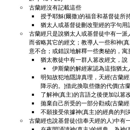
古蘭經沒有記載這些
授予耶穌(爾撒)的福音和基督徒所
猶太人或基督徒刪改聖經的字句用
古蘭經只是說猶太人或基督徒中有一派
而省略其它的經文；教導人一些和神(
意不合；或錯誤地解釋一些奧秘的，寓
猶太教徒中有一群人篡改經文，說：[
伊斯蘭的解經家認為這指猶太人
明知故犯地隱諱真理，天經(古蘭經2
降示的。]借此換取些微的代價(古蘭經2
了解神(真主)的言語之後便加以篡改(
拋棄自己所受的一部分勸戒(古蘭經5：
不願接受依據神(真主)的經典的判決(
古蘭經也說基督徒(信奉天經的人)中有
在夜間誦讀神(真主)的經典，為神