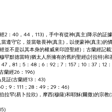
40，44，113)，手中有從神(真主)降示的証據(
遵守它，並當敬畏神(真主)，以便蒙神(真主)的憐憫
蘭經並不是以其本身的權威來印證聖經)；古蘭經記載
穆罕默德當時)猶太人所擁有的舊約聖經(討拉特)和基
47，81；5：48；6：92；7：157；10：37；12：1
蘭經26：196)
証(古蘭經13：43)
9：111；28：49；29：46)
拉罕(易卜拉欣)，摩西(穆薩)和耶穌(爾撒)的宗教(古
5)