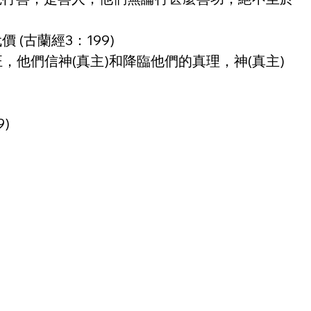
(古蘭經3：199)
他們信神(真主)和降臨他們的真理，神(真主)
)