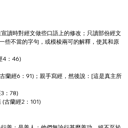
達宣讀時對經文做些口語上的修改；只讀部份經文
用一些不當的字句，或模棱兩可的解釋，使其和原
4：46)
(古蘭經6：91)；親手寫經，然後說：[這是真主所
：78)
古蘭經2：101)
爭先行善；是善人；他們無論行甚麼善功，絕不至於