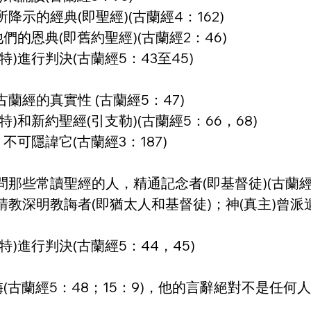
示的經典(即聖經)(古蘭經4：162)
們的恩典(即舊約聖經)(古蘭經2：46)
)進行判決(古蘭經5：43至45)
經的真實性 (古蘭經5：47)
和新約聖經(引支勒)(古蘭經5：66，68)
不可隱諱它(古蘭經3：187)
些常讀聖經的人，精通記念者(即基督徒)(古蘭經10
深明教誨者(即猶太人和基督徒)；神(真主)曾派遣
)進行判決(古蘭經5：44，45)
古蘭經5：48；15：9)，他的言辭絕對不是任何人所能