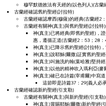
穆罕默德效法有天經的(以色列人)(古蘭經
古蘭經確認舊約聖經(討拉特)
古蘭經確認摩西(穆薩)的經典(古蘭經2：
古蘭經有關神(真主)與舊約聖經(討拉特
神(真主)已將經典(即舊約聖經)
惠，遵循正道(古蘭經2：53；28：4
神(真主)已降示舊約聖經(討拉特)
神(真主)說耶穌(爾撒)証實舊約聖經(
神(真主)叫施洗約翰(葉哈雅)堅持經典
神(真主)以他的精神吹入瑪利亞(麥爾
神(真主)確已在詩篇(宰甫爾)中寫道
這節即是詩篇37：29[義人必
古蘭經確認新約聖經(引支勒)
古蘭經有關神(真主)與新約聖經(引支勒
神(真主)賞賜耶穌(爾撒)新約聖經(引