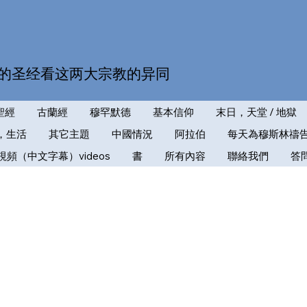
的圣经看这两大宗教的异同
聖經
古蘭經
穆罕默德
基本信仰
末日，天堂 / 地獄
，生活
其它主題
中國情況
阿拉伯
每天為穆斯林禱
視頻（中文字幕）videos
書
所有內容
聯絡我們
答