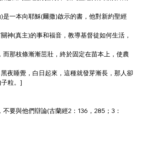
)是一本向耶穌(爾撒)啟示的書，他對新約聖經
有關神(真主)的事和福音，教導基督徒如何生活，
大，而那枝條漸漸茁壯，終於固定在苗本上，使農
上，黑夜睡覺，白日起來，這種就發芽漸長，那人卻
子粒。]
要與他們辯論(古蘭經2：136，285；3：