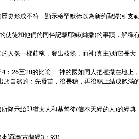
的歷史形成不符，顯示穆罕默德以為新約聖經(引支勒
撒)的使徒和他們的同伴記載耶穌(爾撒)的事蹟，解釋
道的人像一棵莊稼，發出枝條，而神(真主)助它長
音4：26至28的比喻：[神的國如同人把種撒在地
出於自然的：先發苗，後長穗，再後穗上結成飽滿的
所降示給即猶太人和基督徒(信奉天經的人)的經典，不
來誦讀(古蘭經3：93)