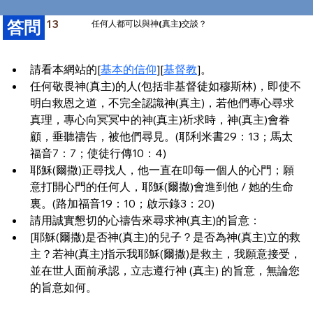
​答問
13
任何人都可以與神(真主)交談？
請看本網站的[
基本的信仰
][
基督教
]。
任何敬畏神(真主)的人(包括非基督徒如穆斯林)，即使不
明白救恩之道，不完全認識神(真主)，若他們專心尋求
真理，專心向冥冥中的神(真主)祈求時，神(真主)會眷
顧，垂聽禱告，被他們尋見。(耶利米書29：13；馬太
福音7：7；使徒行傳10：4)
耶穌(爾撒)正尋找人，他一直在叩每一個人的心門；願
意打開心門的任何人，耶穌(爾撒)會進到他 / 她的生命
裏。(路加福音19：10；啟示錄3：20)
請用誠實懇切的心禱告來尋求神(真主)的旨意：
[耶穌(爾撒)是否神(真主)的兒子？是否為神(真主)立的救
主？若神(真主)指示我耶穌(爾撒)是救主，我願意接受，
並在世人面前承認，立志遵行神 (真主) 的旨意，無論您
的旨意如何。