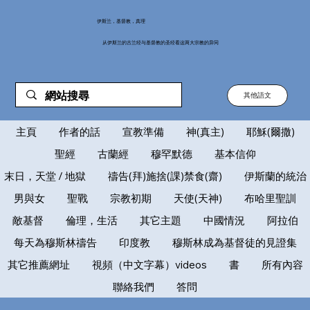
伊斯兰，基督教，真理
从伊斯兰的古兰经与基督教的圣经看这两大宗教的异同
其他語文
主頁
作者的話
宣教準備
神(真主)
耶穌(爾撒)
聖經
古蘭經
穆罕默德
基本信仰
末日，天堂 / 地獄
禱告(拜)施捨(課)禁食(齋)
伊斯蘭的統治
男與女
聖戰
宗教初期
天使(天神)
布哈里聖訓
敵基督
倫理，生活
其它主題
中國情況
阿拉伯
每天為穆斯林禱告
印度教
穆斯林成為基督徒的見證集
其它推薦網址
視頻（中文字幕）videos
書
所有內容
聯絡我們
答問