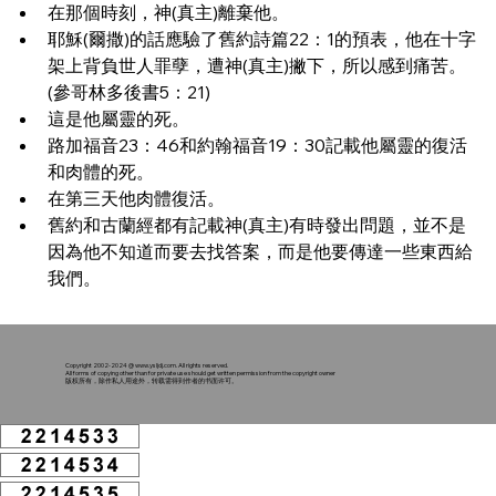
在那個時刻，神(真主)離棄他。
耶穌(爾撒)的話應驗了舊約詩篇22：1的預表，他在十字
架上背負世人罪孽，遭神(真主)撇下，所以感到痛苦。
(參哥林多後書5：21)
這是他屬靈的死。
路加福音23：46和約翰福音19：30記載他屬靈的復活
和肉體的死。
在第三天他肉體復活。
舊約和古蘭經都有記載神(真主)有時發出問題，並不是
因為他不知道而要去找答案，而是他要傳達一些東西給
我們。
Copyright 2002-2024 @
www.ysljdj.com
. All rights reserved.
All forms of copying other than for private use should get written permission from the copyright owner
版权所有，除作私人用途外，转载需得到作者的书面许可。