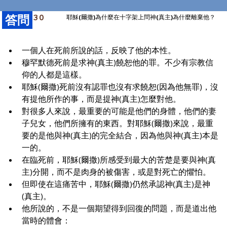
​答問
30
耶穌(爾撒)為什麼在十字架上問神(真主)為什麼離棄他？
一個人在死前所說的話，反映了他的本性。
穆罕默德死前是求神(真主)饒恕他的罪。不少有宗教信
仰的人都是這樣。
耶穌(爾撒)死前沒有認罪也沒有求饒恕(因為他無罪)，沒
有提他所作的事，而是提神(真主)怎麼對他。
對很多人來說，最重要的可能是他們的身體，他們的妻
子兒女，他們所擁有的東西。對耶穌(爾撒)來說，最重
要的是他與神(真主)的完全結合，因為他與神(真主)本是
一的。
在臨死前，耶穌(爾撒)所感受到最大的苦楚是要與神(真
主)分開，而不是肉身的被傷害，或是對死亡的懼怕。
但即使在這痛苦中，耶穌(爾撒)仍然承認神(真主)是神
(真主)。
他所說的，不是一個期望得到回復的問題，而是道出他
當時的體會：