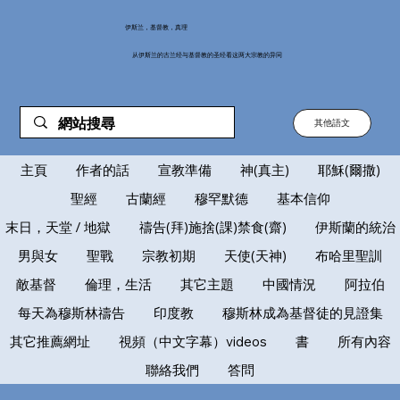
伊斯兰，基督教，真理
从伊斯兰的古兰经与基督教的圣经看这两大宗教的异同
其他語文
主頁
作者的話
宣教準備
神(真主)
耶穌(爾撒)
聖經
古蘭經
穆罕默德
基本信仰
末日，天堂 / 地獄
禱告(拜)施捨(課)禁食(齋)
伊斯蘭的統治
男與女
聖戰
宗教初期
天使(天神)
布哈里聖訓
敵基督
倫理，生活
其它主題
中國情況
阿拉伯
每天為穆斯林禱告
印度教
穆斯林成為基督徒的見證集
其它推薦網址
視頻（中文字幕）videos
書
所有內容
聯絡我們
答問