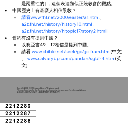
是兩重性的] ，這個表達類似正統教會的觀點。
中國歷史上有甚麼人相信景教？
請看www.fhl.net/2000/easter/a1.htm
 、 
a2z.fhl.net/history/history10.html
 、 
a2z.fhl.net/history/hitopic17/story2.htmll
舊約有沒有提到中國？
以賽亞書49：12相信是提到中國。
請看 
www.cbible.net/seek/gc/gc-fram.htm
 (中文) 
、 
www.calvarybp.com/pandan/sgbf-4.htm
 (英
文)
Copyright 2002-2024 @
www.ysljdj.com
. All rights reserved.
All forms of copying other than for private use should get written permission from the copyright owner
版权所有，除作私人用途外，转载需得到作者的书面许可。