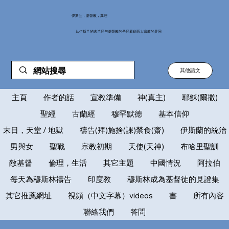
伊斯兰，基督教，真理
从伊斯兰的古兰经与基督教的圣经看这两大宗教的异同
其他語文
主頁
作者的話
宣教準備
神(真主)
耶穌(爾撒)
聖經
古蘭經
穆罕默德
基本信仰
末日，天堂 / 地獄
禱告(拜)施捨(課)禁食(齋)
伊斯蘭的統治
男與女
聖戰
宗教初期
天使(天神)
布哈里聖訓
敵基督
倫理，生活
其它主題
中國情況
阿拉伯
每天為穆斯林禱告
印度教
穆斯林成為基督徒的見證集
其它推薦網址
視頻（中文字幕）videos
書
所有內容
聯絡我們
答問