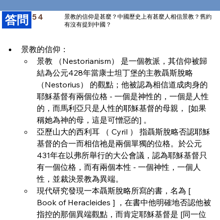
​答問
54
景教的信仰是甚麼？中國歷史上有甚麼人相信景教？舊約
有沒有提到中國？
景教的信仰：
景教 （Nestorianism） 是一個教派，其信仰被歸
結為公元428年當康士坦丁堡的主教聶斯脫略 
（Nestorius） 的觀點；他被認為相信道成肉身的
耶穌基督有兩個位格 - 一個是神性的，一個是人性
的，而馬利亞只是人性的耶穌基督的母親， [如果
稱她為神的母，這是可憎惡的] 。
亞歷山大的西利耳 （ Cyril ） 指聶斯脫略否認耶穌
基督的合一而相信祂是兩個單獨的位格。於公元
431年在以弗所舉行的大公會議，認為耶穌基督只
有一個位格，而有兩個本性 - 一個神性，一個人
性，並裁決景教為異端。
現代研究發現一本聶斯脫略所寫的書，名為 [ 
Book of Heracleides ] ，在書中他明確地否認他被
指控的那個異端觀點，而肯定耶穌基督是 [同一位