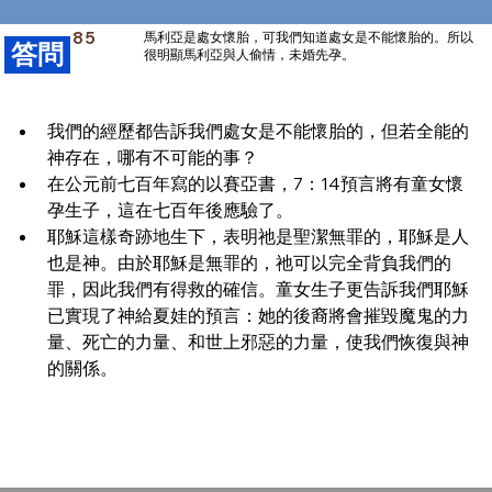
85
馬利亞是處女懷胎，可我們知道處女是不能懷胎的。所以
​答問
很明顯馬利亞與人偷情，未婚先孕。
我們的經歷都告訴我們處女是不能懷胎的，但若全能的
神存在，哪有不可能的事？
在公元前七百年寫的以賽亞書，7：14預言將有童女懷
孕生子，這在七百年後應驗了。
耶穌這樣奇跡地生下，表明祂是聖潔無罪的，耶穌是人
也是神。由於耶穌是無罪的，祂可以完全背負我們的
罪，因此我們有得救的確信。童女生子更告訴我們耶穌
已實現了神給夏娃的預言：她的後裔將會摧毀魔鬼的力
量、死亡的力量、和世上邪惡的力量，使我們恢復與神
的關係。