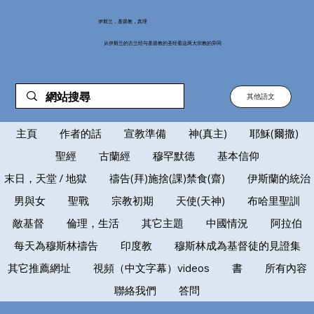
伊斯兰，基督教，真理
从伊斯兰的古兰经与基督教的圣经看这两大宗教的异同
其他語文
主頁
作者的話
宣教準備
神(真主)
耶穌(爾撒)
聖經
古蘭經
穆罕默德
基本信仰
末日，天堂 / 地獄
禱告(拜)施捨(課)禁食(齋)
伊斯蘭的統治
男與女
聖戰
宗教初期
天使(天神)
布哈里聖訓
敵基督
倫理，生活
其它主題
中國情況
阿拉伯
每天為穆斯林禱告
印度教
穆斯林成為基督徒的見證集
其它推薦網址
視頻（中文字幕）videos
書
所有內容
聯絡我們
答問