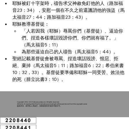
耶穌被釘十字架時，禱告求父神赦免釘他的人（路加福
音23：34），安慰一個在不久之前還譏誚他的強盜（馬
太福音27：44；路加福音23：43）。
耶穌教導基督徒：
「人若因我（耶穌）辱罵你們（基督徒）、逼迫你
們、捏造各樣壞話毀謗你們、你們就有福了。」
（馬太福音5：11）
為那些逼迫自己的人禱告（馬太福音5：44）。
聖經記載基督徒會被辱罵、捏造壞話毀謗、恨惡、拒
絕、棄掉（馬太福音5：11；路加福音6：22；希伯來書
10：32，33）。基督徒要準備和耶穌一同受苦、效法他
的死（腓立比書3：10）。
Copyright 2002-2024 @
www.ysljdj.com
. All rights reserved.
All forms of copying other than for private use should get written permission from the copyright owner
版权所有，除作私人用途外，转载需得到作者的书面许可。