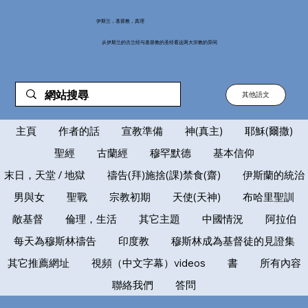
伊斯兰，基督教，真理
从伊斯兰的古兰经与基督教的圣经看这两大宗教的异同
其他語文
主頁
作者的話
宣教準備
神(真主)
耶穌(爾撒)
聖經
古蘭經
穆罕默德
基本信仰
末日，天堂 / 地獄
禱告(拜)施捨(課)禁食(齋)
伊斯蘭的統治
男與女
聖戰
宗教初期
天使(天神)
布哈里聖訓
敵基督
倫理，生活
其它主題
中國情況
阿拉伯
每天為穆斯林禱告
印度教
穆斯林成為基督徒的見證集
其它推薦網址
視頻（中文字幕）videos
書
所有內容
聯絡我們
答問