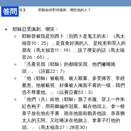
​答問
93
耶穌如何對待諷刺、嘲笑他的人？
耶穌忍受諷刺、嘲笑：
耶穌曾被指是別西卜〔別西卜是鬼王的名〕（馬太
福音10：25），是貪食好酒的人、是稅吏和罪人的
朋友（馬太福音11：19）、說了僭妄的話（馬太福
音26：65）。
「凡看見我（耶穌）的都嗤笑我．他們撇嘴搖
頭」。（詩篇22：7）
「他（耶穌）被藐視、被人厭棄、多受痛苦、常經
憂患。他被藐視、好像被人掩面不看的一樣．我們
也不尊重他。」（以賽亞書53：3）
「他們（兵）給他（耶穌）脫了衣服、穿上一件朱
紅色袍子．用荊棘編作冠冕、戴在他頭上、拿一根
葦子放在他右手裏．跪在他面前戲弄他說、恭喜猶
太人的王阿。又吐唾沫在他臉上、拿葦子打他的
頭。」（馬太福音27：28至30）