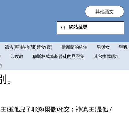
其他語文
禱告(拜)施捨(課)禁食(齋)
伊斯蘭的統治
男與女
聖戰
告
印度教
穆斯林成為基督徒的見證集
其它推薦網址
問
別。
並他兒子耶穌(爾撒)相交；神(真主)是他 / 