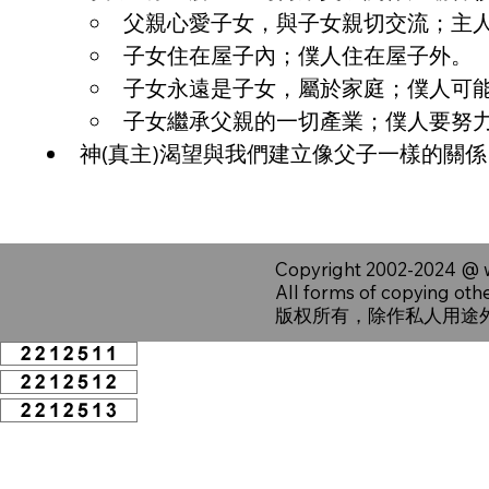
父親心愛子女，與子女親切交流；主
子女住在屋子內；僕人住在屋子外。
子女永遠是子女，屬於家庭；僕人可
子女繼承父親的一切產業；僕人要努
神(真主)渴望與我們建立像父子一樣的關
Copyright 2002-2024 @
All forms of copying oth
版权所有，除作私人用途