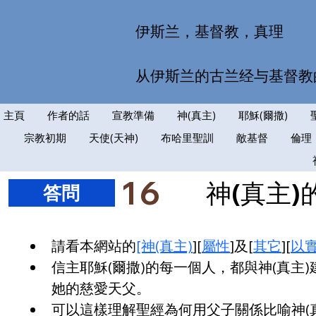
伊斯兰，基督教，真理
从伊斯兰的古兰经与基督教
主頁
作者的話
宣教準備
神(真主)
耶穌(爾撒)
宗教初期
天使(天神)
布哈里聖訓
敵基督
倫理
16
神(真主
​答問
請看本網站的
[神(真主)
][
屬性
]及[
其它
][
以實
信主耶穌(爾撒)的每一個人，都與神(真主)
她的慈愛天父。
可以這樣理解聖經為何用父子關係比喻神(真