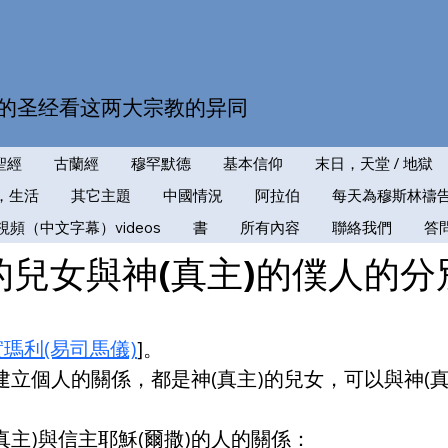
的圣经看这两大宗教的异同
聖經
古蘭經
穆罕默德
基本信仰
末日，天堂 / 地獄
，生活
其它主題
中國情況
阿拉伯
每天為穆斯林禱
視頻（中文字幕）videos
書
所有內容
聯絡我們
答
)的兒女與神(真主)的僕人的分
瑪利(易司馬儀)
]。
建立個人的關係，都是神(真主)的兒女，可以與神(真主)
主)與信主耶穌(爾撒)的人的關係：