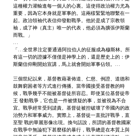
這種權力灌輸進每一個人的心裏。這使得政治權力尤為
重要，因為它本身就是軍事的。這兩樣緊緊地聯繫在一
起。政治領袖代表信仰發動戰爭。他於是成了宗教領 
袖，成了神（真主）唯一的代表，他必須為擴張伊斯蘭
而戰。」
…
「…全世界注定要通過阿拉伯人的征服成為穆斯林。所
有這一切的證據不僅僅是神學上的，還是歷史上的：伊
斯蘭信仰剛開始宣講，馬上就會開始軍事佔領。…
三個世紀以來，基督教藉著佈道、仁慈、例證、道德和
鼓舞窮困者等方式進行傳播。當帝國接受基督教的時
候，戰爭幾乎不能被基督徒所容忍。即使某位基督徒帝
王 發動戰爭，它也是一件被懷疑的事，並被視為不合
宜。戰爭經常受到譴責。基督徒被控破壞了帝國內的政
治勢力和軍事威力。實際上，基督徒一直批評戰爭，直
至聖 戰的華麗形像出現。換句話說，所謂的基督教國家
在戰爭中無論犯下甚麼樣的暴行，戰爭總是在本質上與