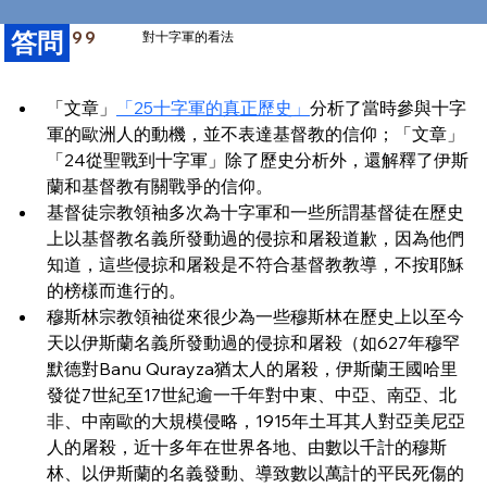
​答問
99
對十字軍的看法
「文章」
「25十字軍的真正歷史」
分析了當時參與十字
軍的歐洲人的動機，並不表達基督教的信仰；「文章」
「24從聖戰到十字軍」除了歷史分析外，還解釋了伊斯
蘭和基督教有關戰爭的信仰。
基督徒宗教領袖多次為十字軍和一些所謂基督徒在歷史
上以基督教名義所發動過的侵掠和屠殺道歉，因為他們
知道，這些侵掠和屠殺是不符合基督教教導，不按耶穌
的榜樣而進行的。
穆斯林宗教領袖從來很少為一些穆斯林在歷史上以至今
天以伊斯蘭名義所發動過的侵掠和屠殺（如627年穆罕
默德對Banu Qurayza猶太人的屠殺，伊斯蘭王國哈里
發從7世紀至17世紀逾一千年對中東、中亞、南亞、北
非、中南歐的大規模侵略，1915年土耳其人對亞美尼亞 
人的屠殺，近十多年在世界各地、由數以千計的穆斯
林、以伊斯蘭的名義發動、導致數以萬計的平民死傷的