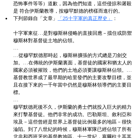
恐怖事件等等）道歉，因為他們知道，這些侵掠和屠殺
是 符合伊斯蘭教導，按穆罕默德的榜樣而進行的。
下列節錄自「文章」
「25十字軍的真正歷史」
：
十字軍東征…是對穆斯林侵略的直接回應－擋住或防禦
穆斯林對基督徒土地的佔領。
…
…從穆罕默德那時起，穆斯林擴張的方式總是刀劍交
加。…在傳統的伊斯蘭裏面，基督徒的國家和猶太人的
國家必須被摧毀，他們的土地必須要讓穆斯林佔領。…
基督教世界成了最早期的哈里發們的主要攻擊目標，並
且在接下來的一千年當中仍然是穆斯林領導們的主要目
標。
…
穆罕默德死後不久，伊斯蘭的勇士們就投入巨大的精力
來打擊基督徒。他們非常的成功。巴勒斯坦、敘利亞和
埃及－這些曾經是世界上基督徒比例最多的地區－很快 
淪陷。到了八世紀的時候，穆斯林軍隊已經佔領了所有
北非和西班牙的基督教地區。十一世紀，塞爾柱土耳其