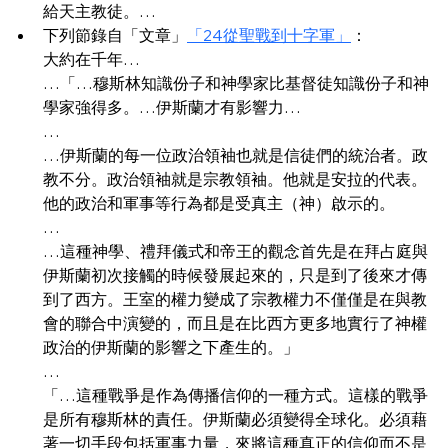
給天主教徒。…
下列節錄自「文章」
「24從聖戰到十字軍」
：
大約在千年…
…「…穆斯林知識份子和神學家比基督徒知識份子和神
學家強得多。…伊斯蘭才有影響力…
…
…伊斯蘭的每一位政治領袖也就是信徒們的統治者。政
教不分。政治領袖就是宗教領袖。他就是安拉的代表。
他的政治和軍事等行為都是受真主（神）啟示的。
…
…這種神學、禮拜儀式和帝王的觀念首先是在拜占庭與
伊斯蘭初次接觸的時候發展起來的，只是到了後來才傳
到了西方。王室的權力變成了宗教權力不僅僅是在與教
會的聯合中演變的，而且是在比西方更多地實行了神權
政治的伊斯蘭的影響之下產生的。」
…
「…這種戰爭是作為傳播信仰的一種方式。這樣的戰爭
是所有穆斯林的責任。伊斯蘭必須變得全球化。必須藉
著一切手段包括軍事力量，來將這種真正的信仰而不是 