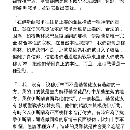
福音相矛盾。基督徒總是或多或少地意識到了這點。他
們審 判戰爭，並對它提出質疑。」
…
「在伊斯蘭戰爭往往是正義的並且構成一種神聖的責
任。旨在使異教徒皈依的戰爭永遠是正義的、合法的，
因為－如穆斯林思想反復強調的那樣－伊斯蘭是唯一完
全 符合本性的宗教。在自然本性狀態中，我們都會是穆
斯林。如果我們不是，那就是因為我們被引入了歧途，
偏離了真信仰。信道者們通過發動戰爭來迫使人們成為
穆 斯林，把他們帶回真正的本性。而且，這種戰爭是一
種聖戰。」
…
「…我…沒有…說穆斯林而不是基督徒沒有過錯的一
方。我的目的就是盡力解釋基督徒品行中某些墮落的地
方。我在伊斯蘭裏面為他們找到了一個模型。基督徒沒
有 發明聖戰或奴隸交易。他們的錯誤在於模仿伊斯蘭。
有時它以伊斯蘭為正面榜樣來進行仿效。有時它為了抗
擊伊斯蘭，通過做同樣的事情來反面模仿，比如十字軍
東 征。無論哪種方式，造成的災難就是教會完全忘記了