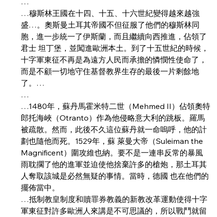
…
…穆斯林王國在十四、十五、十六世紀變得越來越強
盛…。奧斯曼土耳其帝國不但征服了他們的穆斯林同
胞，進一步統一了伊斯蘭，而且繼續向西推進，佔領了
君士 坦丁堡，並闖進歐洲本土。到了十五世紀的時候，
十字軍東征不再是為遠方人民而承擔的憐憫性使命了，
而是不顧一切地守住基督教界生存的最後一片剩餘地
了。…
…
…1480年，蘇丹馬霍米特二世（Mehmed II）佔領奧特
郎托海峽（Otranto）作為他侵略意大利的跳板。羅馬
被疏散。然而，此後不久這位蘇丹就一命嗚呼，他的計
劃也隨他而死。1529年，蘇 萊曼大帝（Suleiman the 
Magnificent）圍攻維也納。要不是一連串反常的暴風
雨耽擱了他的進軍並迫使他捨棄許多的槍炮，那土耳其
人奪取該城是必然無疑的事情。當時，德國 也在他們的
擺佈當中。
…抵制教皇制度和贖罪券教義的新教改革運動使得十字
軍東征對許多歐洲人來講是不可思議的，所以戰鬥就留