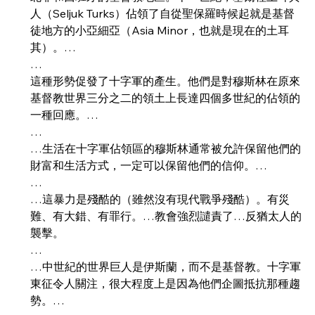
人（Seljuk Turks）佔領了自從聖保羅時候起就是基督
徒地方的小亞細亞（Asia Minor，也就是現在的土耳
其）。…
…
這種形勢促發了十字軍的產生。他們是對穆斯林在原來
基督教世界三分之二的領土上長達四個多世紀的佔領的
一種回應。…
…
…生活在十字軍佔領區的穆斯林通常被允許保留他們的
財富和生活方式，一定可以保留他們的信仰。…
…
…這暴力是殘酷的（雖然沒有現代戰爭殘酷）。有災
難、有大錯、有罪行。…教會強烈譴責了…反猶太人的
襲擊。
…
…中世紀的世界巨人是伊斯蘭，而不是基督教。十字軍
東征令人關注，很大程度上是因為他們企圖抵抗那種趨
勢。…