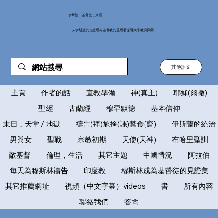
伊斯兰，基督教，真理
从伊斯兰的古兰经与基督教的圣经看这两大宗教的异同
其他語文
主頁
作者的話
宣教準備
神(真主)
耶穌(爾撒)
聖經
古蘭經
穆罕默德
基本信仰
末日，天堂 / 地獄
禱告(拜)施捨(課)禁食(齋)
伊斯蘭的統治
男與女
聖戰
宗教初期
天使(天神)
布哈里聖訓
敵基督
倫理，生活
其它主題
中國情況
阿拉伯
每天為穆斯林禱告
印度教
穆斯林成為基督徒的見證集
其它推薦網址
視頻（中文字幕）videos
書
所有內容
聯絡我們
答問