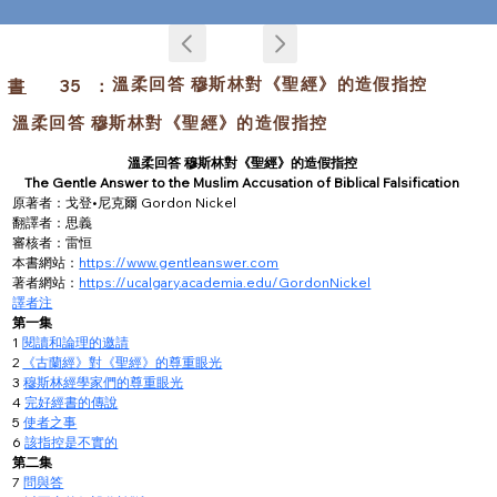
溫柔回答 穆斯林對《聖經》的造假指控
書
35
：
溫柔回答 穆斯林對《聖經》的造假指控
溫柔回答 穆斯林對《聖經》的造假指控
The Gentle Answer to the Muslim Accusation of Biblical Falsification
原著者：戈登•尼克爾 Gordon Nickel
翻譯者：思義
審核者：雷恒
本書網站：
https://www.gentleanswer.com
著者網站：
https://ucalgary.academia.edu/GordonNickel
譯者注
第一集
1 
閱讀和論理的邀請
2 
《古蘭經》對《聖經》的尊重眼光
3 
穆斯林經學家們的尊重眼光
4 
完好經書的傳說
5 
使者之事
6 
該指控是不實的
第二集
7 
問與答