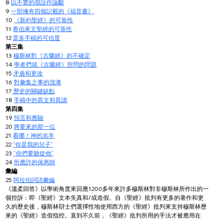
8 
以不實的假設作論斷
9 
一部擁有四個記載的《福音書》
10 
《新約聖經》的可靠性
11 
希伯來文聖經的可靠性
12 
眾多手稿的可信度
第三集
13 
穆斯林對《古蘭經》的不確定
14 
學者們就《古蘭經》所問的問題
15 
矛盾和更改
16 
對彙集之事的混淆
17
 歷史的關鍵缺點
18 
手稿中的異文和異讀
第四集
19 
預言和應驗
20 
將要來的那一位
21 
看哪！神的羔羊
22 
“你是我的兒子”
23 
“你們要聽從他”
24 
所應許的保惠師
彙編
25 
阿拉伯詞語彙編
《溫柔回答》以學術角度來回應1200多年來許多穆斯林對非穆斯林所作出的一
個控訴：即《聖經》文本失真和/或造假。自《聖經》批判有更多的著作和更
久的歷史後，穆斯林辯士們選擇性地使用西方的《聖經》批判來支持穆斯林歷
來的《聖經》造假指控。直到不久前，《聖經》批判所用的手法才被應用在