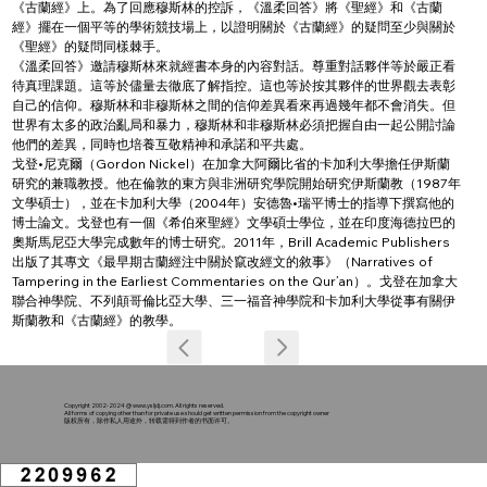
《古蘭經》上。為了回應穆斯林的控訴，《溫柔回答》將《聖經》和《古蘭
經》擺在一個平等的學術競技場上，以證明關於《古蘭經》的疑問至少與關於
《聖經》的疑問同樣棘手。
《溫柔回答》邀請穆斯林來就經書本身的內容對話。尊重對話夥伴等於嚴正看
待真理課題。這等於儘量去徹底了解指控。這也等於按其夥伴的世界觀去表彰
自己的信仰。穆斯林和非穆斯林之間的信仰差異看來再過幾年都不會消失。但
世界有太多的政治亂局和暴力，穆斯林和非穆斯林必須把握自由一起公開討論
他們的差異，同時也培養互敬精神和承諾和平共處。
戈登•尼克爾（Gordon Nickel）在加拿大阿爾比省的卡加利大學擔任伊斯蘭
研究的兼職教授。他在倫敦的東方與非洲研究學院開始研究伊斯蘭教（1987年
文學碩士），並在卡加利大學（2004年）安德魯•瑞平博士的指導下撰寫他的
博士論文。戈登也有一個《希伯來聖經》文學碩士學位，並在印度海德拉巴的
奧斯馬尼亞大學完成數年的博士研究。2011年，Brill Academic Publishers 
出版了其專文《最早期古蘭經注中關於竄改經文的敘事》（Narratives of 
Tampering in the Earliest Commentaries on the Qur’an）。戈登在加拿大
聯合神學院、不列顛哥倫比亞大學、三一福音神學院和卡加利大學從事有關伊
斯蘭教和《古蘭經》的教學。
Copyright 2002-2024 @
www.ysljdj.com
. All rights reserved.
All forms of copying other than for private use should get written permission from the copyright owner
版权所有，除作私人用途外，转载需得到作者的书面许可。