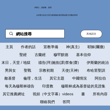
伊斯兰，基督教，真理
从伊斯兰的古兰经与基督教的圣经看这两大宗教的异同
其他語文
主頁
作者的話
宣教準備
神(真主)
耶穌(爾撒)
聖經
古蘭經
穆罕默德
基本信仰
末日，天堂 / 地獄
禱告(拜)施捨(課)禁食(齋)
伊斯蘭的統治
男與女
聖戰
宗教初期
天使(天神)
布哈里聖訓
敵基督
倫理，生活
其它主題
中國情況
阿拉伯
每天為穆斯林禱告
印度教
穆斯林成為基督徒的見證集
其它推薦網址
視頻（中文字幕）videos
書
所有內容
聯絡我們
答問